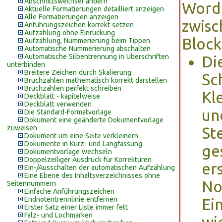
Abschnittswechsel ändern
Word 
Aktuelle Formatierungen detailliert anzeigen
Alle Formatierungen anzeigen
zwisc
Anführungszeichen korrekt setzen
Aufzählung ohne Einrückung
Block
Aufzählung, Nummerierung beim Tippen
Automatische Nummerierung abschalten
Automatische Silbentrennung in Überschriften
Di
unterbinden
Breitere Zeichen durch Skalierung
Sch
Bruchzahlen mathematisch korrekt darstellen
Bruchzahlen perfekt schreiben
Kl
Deckblatt - kapitelweise
Deckblatt verwenden
un
Die Standard-Formatvorlage
Dokument eine geänderte Dokumentvorlage
zuweisen
St
Dokument um eine Seite verkleinern
Dokumente in Kurz- und Langfassung
ge
Dokumentvorlage wechseln
Doppelzeiliger Ausdruck für Korrekturen
er
Ein-/Ausschalten der automatischen Aufzählung
Eine Ebene des Inhaltsverzeichnisses ohne
No
Seitennummern
Einfache Anführungszeichen
Endnotentrennlinie entfernen
Ei
Erster Satz einer Liste immer fett
Falz- und Lochmarken