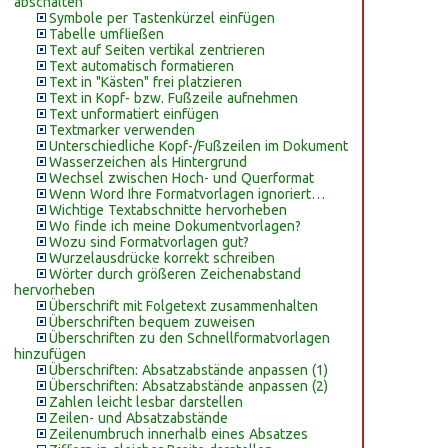
abschalten
Symbole per Tastenkürzel einfügen
Tabelle umfließen
Text auf Seiten vertikal zentrieren
Text automatisch formatieren
Text in "Kästen" frei platzieren
Text in Kopf- bzw. Fußzeile aufnehmen
Text unformatiert einfügen
Textmarker verwenden
Unterschiedliche Kopf-/Fußzeilen im Dokument
Wasserzeichen als Hintergrund
Wechsel zwischen Hoch- und Querformat
Wenn Word Ihre Formatvorlagen ignoriert…
Wichtige Textabschnitte hervorheben
Wo finde ich meine Dokumentvorlagen?
Wozu sind Formatvorlagen gut?
Wurzelausdrücke korrekt schreiben
Wörter durch größeren Zeichenabstand
hervorheben
Überschrift mit Folgetext zusammenhalten
Überschriften bequem zuweisen
Überschriften zu den Schnellformatvorlagen
hinzufügen
Überschriften: Absatzabstände anpassen (1)
Überschriften: Absatzabstände anpassen (2)
Zahlen leicht lesbar darstellen
Zeilen- und Absatzabstände
Zeilenumbruch innerhalb eines Absatzes