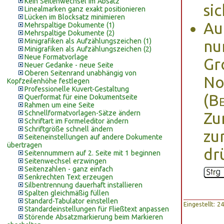
Kein Seitenwechsel im Absatz
si
Linealmarken ganz exakt positionieren
Lücken im Blocksatz minimieren
Au
Mehrspaltige Dokumente (1)
Mehrspaltige Dokumente (2)
Minigrafiken als Aufzählungszeichen (1)
nu
Minigrafiken als Aufzählungszeichen (2)
Neue Formatvorlage
Gr
Neuer Gedanke - neue Seite
Oberen Seitenrand unabhängig von
No
Kopfzeilenhöhe festlegen
Professionelle Kuvert-Gestaltung
(
Be
Querformat für eine Dokumentseite
Rahmen um eine Seite
Schnellformatvorlagen-Sätze ändern
Zu
Schriftart im Formeleditor ändern
Schriftgröße schnell ändern
zu
Seiteneinstellungen auf andere Dokumente
übertragen
dr
Seitennummern auf 2. Seite mit 1 beginnen
Seitenwechsel erzwingen
Seitenzahlen - ganz einfach
Senkrechten Text erzeugen
Silbentrennung dauerhaft installieren
Spalten gleichmäßig füllen
Standard-Tabulator einstellen
Eingestellt: 
Standardeinstellungen für Fließtext anpassen
Störende Absatzmarkierung beim Markieren