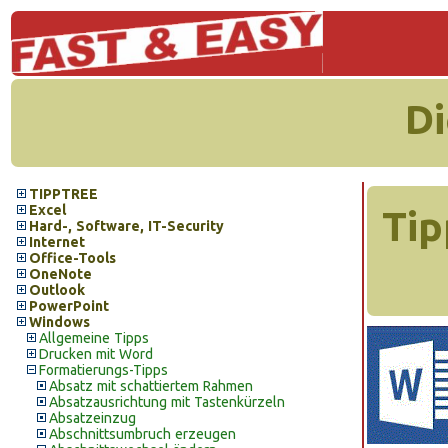
Di
TIPPTREE
Excel
Tip
Hard-, Software, IT-Security
Internet
Office-Tools
OneNote
Outlook
PowerPoint
Windows
Allgemeine Tipps
Drucken mit Word
Formatierungs-Tipps
Absatz mit schattiertem Rahmen
Absatzausrichtung mit Tastenkürzeln
Absatzeinzug
Abschnittsumbruch erzeugen