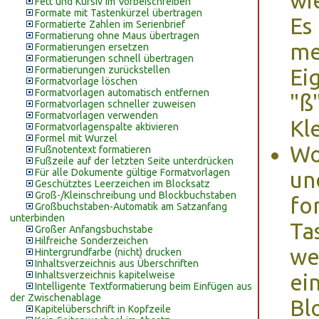
wi
Fett und Kursiv im Vorbeischreiben
Formate mit Tastenkürzel übertragen
Es
Formatierte Zahlen im Serienbrief
Formatierung ohne Maus übertragen
me
Formatierungen ersetzen
Formatierungen schnell übertragen
Formatierungen zurückstellen
Ei
Formatvorlage löschen
Formatvorlagen automatisch entfernen
"ß
Formatvorlagen schneller zuweisen
Formatvorlagen verwenden
Kl
Formatvorlagenspalte aktivieren
Formel mit Wurzel
Wo
Fußnotentext formatieren
Fußzeile auf der letzten Seite unterdrücken
Für alle Dokumente gültige Formatvorlagen
un
Geschütztes Leerzeichen im Blocksatz
Groß-/Kleinschreibung und Blockbuchstaben
fo
Großbuchstaben-Automatik am Satzanfang
unterbinden
Ta
Großer Anfangsbuchstabe
Hilfreiche Sonderzeichen
we
Hintergrundfarbe (nicht) drucken
Inhaltsverzeichnis aus Überschriften
Inhaltsverzeichnis kapitelweise
ei
Intelligente Textformatierung beim Einfügen aus
der Zwischenablage
Bl
Kapitelüberschrift in Kopfzeile