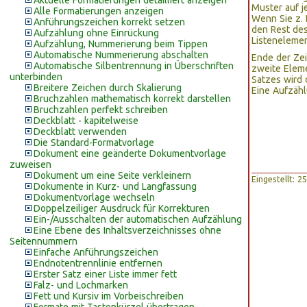
Aktuelle Formatierungen detailliert anzeigen
Muster auf j
Alle Formatierungen anzeigen
Wenn Sie z. 
Anführungszeichen korrekt setzen
den Rest des
Aufzählung ohne Einrückung
Listeneleme
Aufzählung, Nummerierung beim Tippen
Automatische Nummerierung abschalten
Ende der Zei
Automatische Silbentrennung in Überschriften
zweite Eleme
unterbinden
Satzes wird 
Breitere Zeichen durch Skalierung
Eine Aufzähl
Bruchzahlen mathematisch korrekt darstellen
Bruchzahlen perfekt schreiben
Deckblatt - kapitelweise
Deckblatt verwenden
Die Standard-Formatvorlage
Dokument eine geänderte Dokumentvorlage
zuweisen
Dokument um eine Seite verkleinern
Eingestellt: 
Dokumente in Kurz- und Langfassung
Dokumentvorlage wechseln
Doppelzeiliger Ausdruck für Korrekturen
Ein-/Ausschalten der automatischen Aufzählung
Eine Ebene des Inhaltsverzeichnisses ohne
Seitennummern
Einfache Anführungszeichen
Endnotentrennlinie entfernen
Erster Satz einer Liste immer fett
Falz- und Lochmarken
Fett und Kursiv im Vorbeischreiben