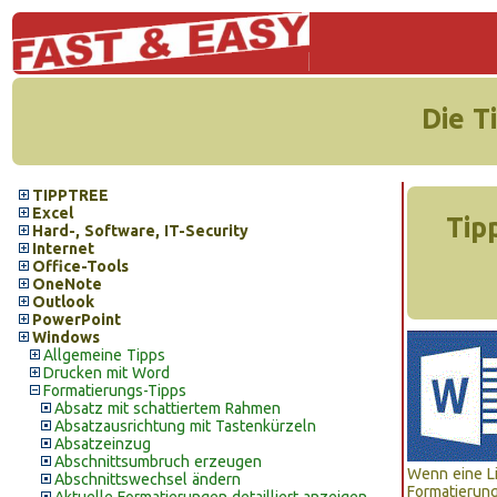
Die T
TIPPTREE
Excel
Tip
Hard-, Software, IT-Security
Internet
Office-Tools
OneNote
Outlook
PowerPoint
Windows
Allgemeine Tipps
Drucken mit Word
Formatierungs-Tipps
Absatz mit schattiertem Rahmen
Absatzausrichtung mit Tastenkürzeln
Absatzeinzug
Abschnittsumbruch erzeugen
Wenn eine Li
Abschnittswechsel ändern
Formatierung