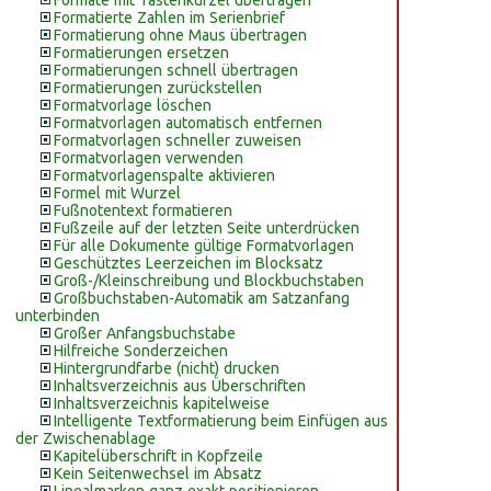
Formate mit Tastenkürzel übertragen
Formatierte Zahlen im Serienbrief
Formatierung ohne Maus übertragen
Formatierungen ersetzen
Formatierungen schnell übertragen
Formatierungen zurückstellen
Formatvorlage löschen
Formatvorlagen automatisch entfernen
Formatvorlagen schneller zuweisen
Formatvorlagen verwenden
Formatvorlagenspalte aktivieren
Formel mit Wurzel
Fußnotentext formatieren
Fußzeile auf der letzten Seite unterdrücken
Für alle Dokumente gültige Formatvorlagen
Geschütztes Leerzeichen im Blocksatz
Groß-/Kleinschreibung und Blockbuchstaben
Großbuchstaben-Automatik am Satzanfang
unterbinden
Großer Anfangsbuchstabe
Hilfreiche Sonderzeichen
Hintergrundfarbe (nicht) drucken
Inhaltsverzeichnis aus Überschriften
Inhaltsverzeichnis kapitelweise
Intelligente Textformatierung beim Einfügen aus
der Zwischenablage
Kapitelüberschrift in Kopfzeile
Kein Seitenwechsel im Absatz