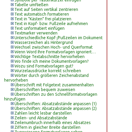
Symbole per Tastenkürzel einfügen
Tabelle umfließen
Text auf Seiten vertikal zentrieren
Text automatisch formatieren
Text in "Kästen" frei platzieren
Text in Kopf- bzw. Fußzeile aufnehmen
Text unformatiert einfügen
Textmarker verwenden
Unterschiedliche Kopf-/Fußzeilen im Dokument
Wasserzeichen als Hintergrund
Wechsel zwischen Hoch- und Querformat
Wenn Word Ihre Formatvorlagen ignoriert…
Wichtige Textabschnitte hervorheben
Wo finde ich meine Dokumentvorlagen?
Wozu sind Formatvorlagen gut?
Wurzelausdrücke korrekt schreiben
Wörter durch größeren Zeichenabstand
hervorheben
Überschrift mit Folgetext zusammenhalten
Überschriften bequem zuweisen
Überschriften zu den Schnellformatvorlagen
hinzufügen
Überschriften: Absatzabstände anpassen (1)
Überschriften: Absatzabstände anpassen (2)
Zahlen leicht lesbar darstellen
Zeilen- und Absatzabstände
Zeilenumbruch innerhalb eines Absatzes
Ziffern in gleicher Breite darstellen