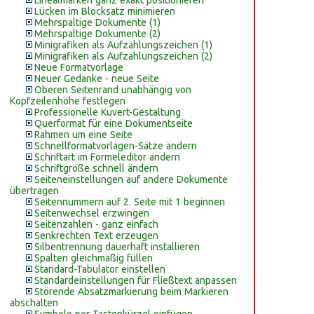
Linealmarken ganz exakt positionieren
Lücken im Blocksatz minimieren
Mehrspaltige Dokumente (1)
Mehrspaltige Dokumente (2)
Minigrafiken als Aufzählungszeichen (1)
Minigrafiken als Aufzählungszeichen (2)
Neue Formatvorlage
Neuer Gedanke - neue Seite
Oberen Seitenrand unabhängig von
Kopfzeilenhöhe festlegen
Professionelle Kuvert-Gestaltung
Querformat für eine Dokumentseite
Rahmen um eine Seite
Schnellformatvorlagen-Sätze ändern
Schriftart im Formeleditor ändern
Schriftgröße schnell ändern
Seiteneinstellungen auf andere Dokumente
übertragen
Seitennummern auf 2. Seite mit 1 beginnen
Seitenwechsel erzwingen
Seitenzahlen - ganz einfach
Senkrechten Text erzeugen
Silbentrennung dauerhaft installieren
Spalten gleichmäßig füllen
Standard-Tabulator einstellen
Standardeinstellungen für Fließtext anpassen
Störende Absatzmarkierung beim Markieren
abschalten