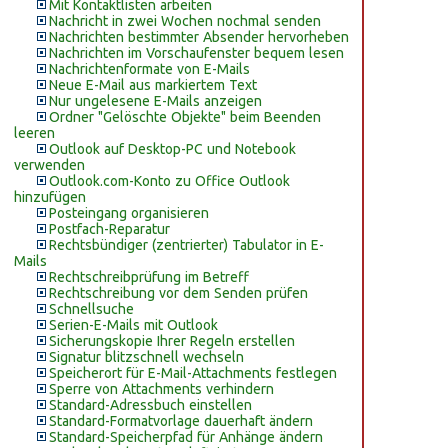
Mit Kontaktlisten arbeiten
Nachricht in zwei Wochen nochmal senden
Nachrichten bestimmter Absender hervorheben
Nachrichten im Vorschaufenster bequem lesen
Nachrichtenformate von E-Mails
Neue E-Mail aus markiertem Text
Nur ungelesene E-Mails anzeigen
Ordner "Gelöschte Objekte" beim Beenden
leeren
Outlook auf Desktop-PC und Notebook
verwenden
Outlook.com-Konto zu Office Outlook
hinzufügen
Posteingang organisieren
Postfach-Reparatur
Rechtsbündiger (zentrierter) Tabulator in E-
Mails
Rechtschreibprüfung im Betreff
Rechtschreibung vor dem Senden prüfen
Schnellsuche
Serien-E-Mails mit Outlook
Sicherungskopie Ihrer Regeln erstellen
Signatur blitzschnell wechseln
Speicherort für E-Mail-Attachments festlegen
Sperre von Attachments verhindern
Standard-Adressbuch einstellen
Standard-Formatvorlage dauerhaft ändern
Standard-Speicherpfad für Anhänge ändern