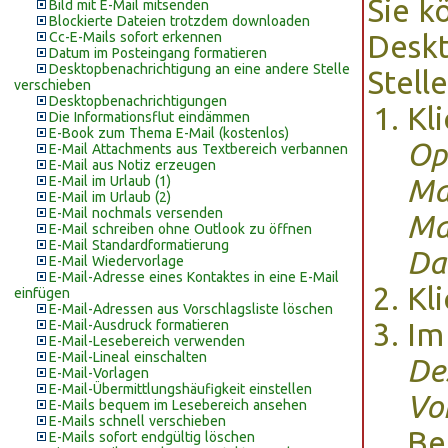
Sie k
Bild mit E-Mail mitsenden
Blockierte Dateien trotzdem downloaden
Cc-E-Mails sofort erkennen
Deskt
Datum im Posteingang formatieren
Desktopbenachrichtigung an eine andere Stelle
Stell
verschieben
Desktopbenachrichtigungen
Kl
Die Informationsflut eindämmen
E-Book zum Thema E-Mail (kostenlos)
Op
E-Mail Attachments aus Textbereich verbannen
E-Mail aus Notiz erzeugen
E-Mail im Urlaub (1)
Ma
E-Mail im Urlaub (2)
E-Mail nochmals versenden
Ma
E-Mail schreiben ohne Outlook zu öffnen
E-Mail Standardformatierung
Da
E-Mail Wiedervorlage
E-Mail-Adresse eines Kontaktes in eine E-Mail
Kl
einfügen
E-Mail-Adressen aus Vorschlagsliste löschen
E-Mail-Ausdruck formatieren
Im
E-Mail-Lesebereich verwenden
E-Mail-Lineal einschalten
De
E-Mail-Vorlagen
E-Mail-Übermittlungshäufigkeit einstellen
Vo
E-Mails bequem im Lesebereich ansehen
E-Mails schnell verschieben
Be
E-Mails sofort endgültig löschen