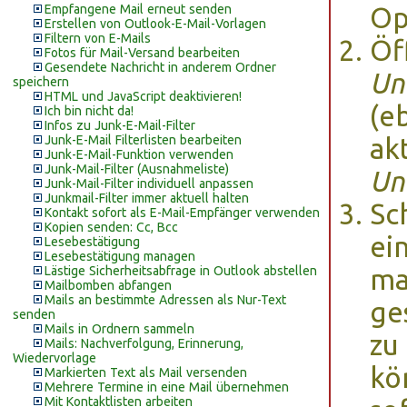
Empfangene Mail erneut senden
Op
Erstellen von Outlook-E-Mail-Vorlagen
Filtern von E-Mails
Öf
Fotos für Mail-Versand bearbeiten
Gesendete Nachricht in anderem Ordner
Un
speichern
HTML und JavaScript deaktivieren!
(e
Ich bin nicht da!
Infos zu Junk-E-Mail-Filter
Junk-E-Mail Filterlisten bearbeiten
ak
Junk-E-Mail-Funktion verwenden
Junk-Mail-Filter (Ausnahmeliste)
Un
Junk-Mail-Filter individuell anpassen
Junkmail-Filter immer aktuell halten
Sc
Kontakt sofort als E-Mail-Empfänger verwenden
Kopien senden: Cc, Bcc
ei
Lesebestätigung
Lesebestätigung managen
Lästige Sicherheitsabfrage in Outlook abstellen
ma
Mailbomben abfangen
Mails an bestimmte Adressen als Nur-Text
ge
senden
Mails in Ordnern sammeln
zu
Mails: Nachverfolgung, Erinnerung,
Wiedervorlage
kö
Markierten Text als Mail versenden
Mehrere Termine in eine Mail übernehmen
Mit Kontaktlisten arbeiten