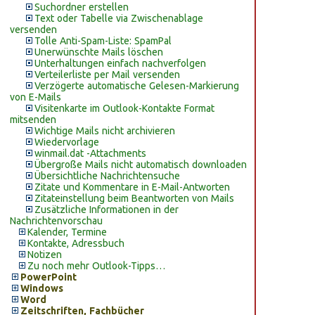
Suchordner erstellen
Text oder Tabelle via Zwischenablage
versenden
Tolle Anti-Spam-Liste: SpamPal
Unerwünschte Mails löschen
Unterhaltungen einfach nachverfolgen
Verteilerliste per Mail versenden
Verzögerte automatische Gelesen-Markierung
von E-Mails
Visitenkarte im Outlook-Kontakte Format
mitsenden
Wichtige Mails nicht archivieren
Wiedervorlage
winmail.dat -Attachments
Übergroße Mails nicht automatisch downloaden
Übersichtliche Nachrichtensuche
Zitate und Kommentare in E-Mail-Antworten
Zitateinstellung beim Beantworten von Mails
Zusätzliche Informationen in der
Nachrichtenvorschau
Kalender, Termine
Kontakte, Adressbuch
Notizen
Zu noch mehr Outlook-Tipps…
PowerPoint
Windows
Word
Zeitschriften, Fachbücher