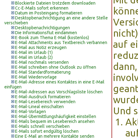
Blockierte Dateien trotzdem downloaden
Cc-E-Mails sofort erkennen
könne
Datum im Posteingang formatieren
Desktopbenachrichtigung an eine andere Stelle
Versi
verschieben
Desktopbenachrichtigungen
nicht
Die Informationsflut eindämmen
E-Book zum Thema E-Mail (kostenlos)
auf e
E-Mail Attachments aus Textbereich verbannen
E-Mail aus Notiz erzeugen
E-Mail im Urlaub (1)
reduz
E-Mail im Urlaub (2)
E-Mail nochmals versenden
dann,
E-Mail schreiben ohne Outlook zu öffnen
E-Mail Standardformatierung
invol
E-Mail Wiedervorlage
E-Mail-Adresse eines Kontaktes in eine E-Mail
geant
einfügen
E-Mail-Adressen aus Vorschlagsliste löschen
E-Mail-Ausdruck formatieren
wurd
E-Mail-Lesebereich verwenden
E-Mail-Lineal einschalten
Und s
E-Mail-Vorlagen
E-Mail-Übermittlungshäufigkeit einstellen
Ak
E-Mails bequem im Lesebereich ansehen
E-Mails schnell verschieben
au
E-Mails sofort endgültig löschen
Eine E-Mail an mehrere Kontakte senden