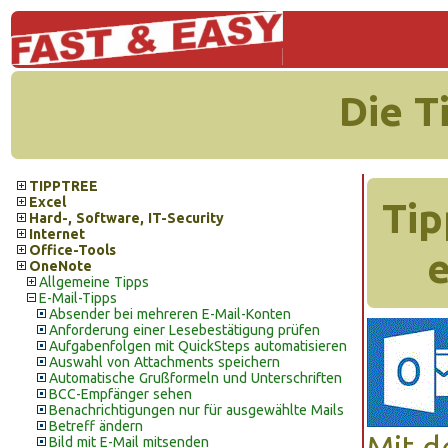
Die T
TIPPTREE
Excel
Tip
Hard-, Software, IT-Security
Internet
Office-Tools
e
OneNote
Allgemeine Tipps
E-Mail-Tipps
Absender bei mehreren E-Mail-Konten
Anforderung einer Lesebestätigung prüfen
Aufgabenfolgen mit QuickSteps automatisieren
Auswahl von Attachments speichern
Automatische Grußformeln und Unterschriften
BCC-Empfänger sehen
Benachrichtigungen nur für ausgewählte Mails
Betreff ändern
Mit d
Bild mit E-Mail mitsenden