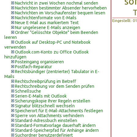
so
Nachricht in zwei Wochen nochmal senden
Nachrichten bestimmter Absender hervorheben
T
Nachrichten im Vorschaufenster bequem lesen
Nachrichtenformate von E-Mails
Eingestellt: 
Neue E-Mail aus markiertem Text
Nur ungelesene E-Mails anzeigen
Ordner "Gelöschte Objekte" beim Beenden
leeren
Outlook auf Desktop-PC und Notebook
verwenden
Outlook.com-Konto zu Office Outlook
hinzufügen
Posteingang organisieren
Postfach-Reparatur
Rechtsbündiger (zentrierter) Tabulator in E-
Mails
Rechtschreibprüfung im Betreff
Rechtschreibung vor dem Senden prüfen
Schnellsuche
Serien-E-Mails mit Outlook
Sicherungskopie Ihrer Regeln erstellen
Signatur blitzschnell wechseln
Speicherort für E-Mail-Attachments festlegen
Sperre von Attachments verhindern
Standard-Adressbuch einstellen
Standard-Formatvorlage dauerhaft ändern
Standard-Speicherpfad für Anhänge ändern
Suchordner benutzerdefiniert