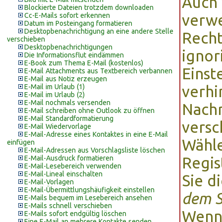
Auch 
Blockierte Dateien trotzdem downloaden
Cc-E-Mails sofort erkennen
verwe
Datum im Posteingang formatieren
Desktopbenachrichtigung an eine andere Stelle
Recht
verschieben
Desktopbenachrichtigungen
ignor
Die Informationsflut eindämmen
E-Book zum Thema E-Mail (kostenlos)
Einst
E-Mail Attachments aus Textbereich verbannen
E-Mail aus Notiz erzeugen
E-Mail im Urlaub (1)
verhi
E-Mail im Urlaub (2)
E-Mail nochmals versenden
Nachr
E-Mail schreiben ohne Outlook zu öffnen
E-Mail Standardformatierung
versc
E-Mail Wiedervorlage
E-Mail-Adresse eines Kontaktes in eine E-Mail
Wähl
einfügen
E-Mail-Adressen aus Vorschlagsliste löschen
E-Mail-Ausdruck formatieren
Regis
E-Mail-Lesebereich verwenden
E-Mail-Lineal einschalten
Sie d
E-Mail-Vorlagen
E-Mail-Übermittlungshäufigkeit einstellen
dem 
E-Mails bequem im Lesebereich ansehen
E-Mails schnell verschieben
Wenn 
E-Mails sofort endgültig löschen
Eine E-Mail an mehrere Kontakte senden