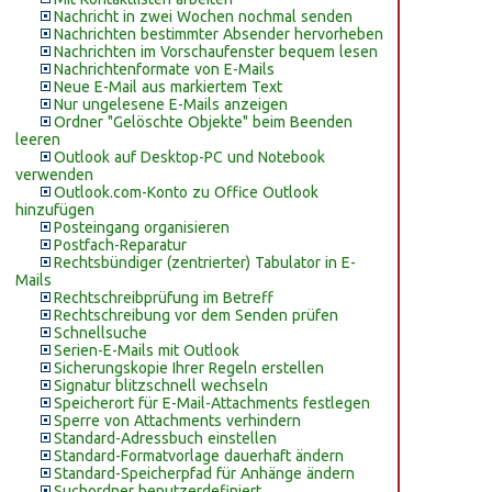
Nachricht in zwei Wochen nochmal senden
Nachrichten bestimmter Absender hervorheben
Nachrichten im Vorschaufenster bequem lesen
Nachrichtenformate von E-Mails
Neue E-Mail aus markiertem Text
Nur ungelesene E-Mails anzeigen
Ordner "Gelöschte Objekte" beim Beenden
leeren
Outlook auf Desktop-PC und Notebook
verwenden
Outlook.com-Konto zu Office Outlook
hinzufügen
Posteingang organisieren
Postfach-Reparatur
Rechtsbündiger (zentrierter) Tabulator in E-
Mails
Rechtschreibprüfung im Betreff
Rechtschreibung vor dem Senden prüfen
Schnellsuche
Serien-E-Mails mit Outlook
Sicherungskopie Ihrer Regeln erstellen
Signatur blitzschnell wechseln
Speicherort für E-Mail-Attachments festlegen
Sperre von Attachments verhindern
Standard-Adressbuch einstellen
Standard-Formatvorlage dauerhaft ändern
Standard-Speicherpfad für Anhänge ändern
Suchordner benutzerdefiniert