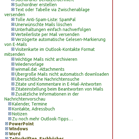
Suchordner erstellen
Text oder Tabelle via Zwischenablage
versenden
Tolle Anti-Spam-Liste: SpamPal
Unerwünschte Mails löschen
Unterhaltungen einfach nachverfolgen
Verteilerliste per Mail versenden
Verzögerte automatische Gelesen-Markierung
von E-Mails
Visitenkarte im Outlook-Kontakte Format
mitsenden
Wichtige Mails nicht archivieren
Wiedervorlage
winmail.dat -Attachments
Übergroße Mails nicht automatisch downloaden
Übersichtliche Nachrichtensuche
Zitate und Kommentare in E-Mail-Antworten
Zitateinstellung beim Beantworten von Mails
Zusätzliche Informationen in der
Nachrichtenvorschau
Kalender, Termine
Kontakte, Adressbuch
Notizen
Zu noch mehr Outlook-Tipps…
PowerPoint
Windows
Word
Zeitschriften, Fachbücher