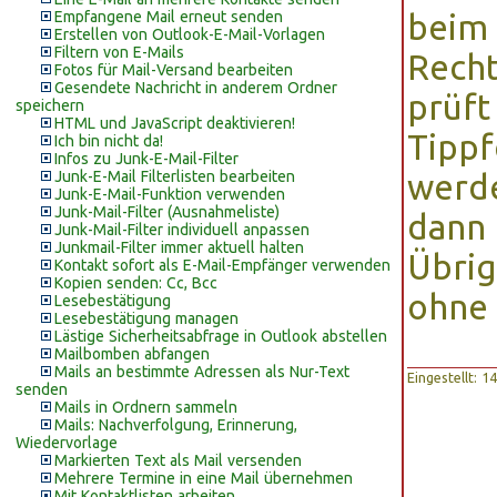
Empfangene Mail erneut senden
beim 
Erstellen von Outlook-E-Mail-Vorlagen
Filtern von E-Mails
Recht
Fotos für Mail-Versand bearbeiten
Gesendete Nachricht in anderem Ordner
prüft
speichern
HTML und JavaScript deaktivieren!
Tippf
Ich bin nicht da!
Infos zu Junk-E-Mail-Filter
Junk-E-Mail Filterlisten bearbeiten
werde
Junk-E-Mail-Funktion verwenden
Junk-Mail-Filter (Ausnahmeliste)
dann 
Junk-Mail-Filter individuell anpassen
Junkmail-Filter immer aktuell halten
Übrig
Kontakt sofort als E-Mail-Empfänger verwenden
Kopien senden: Cc, Bcc
ohne 
Lesebestätigung
Lesebestätigung managen
Lästige Sicherheitsabfrage in Outlook abstellen
Mailbomben abfangen
Mails an bestimmte Adressen als Nur-Text
Eingestellt: 
senden
Mails in Ordnern sammeln
Mails: Nachverfolgung, Erinnerung,
Wiedervorlage
Markierten Text als Mail versenden
Mehrere Termine in eine Mail übernehmen
Mit Kontaktlisten arbeiten