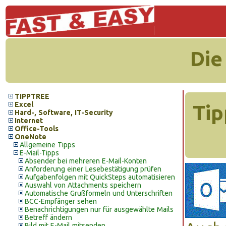
Die
TIPPTREE
Excel
Tip
Hard-, Software, IT-Security
Internet
Office-Tools
OneNote
Allgemeine Tipps
E-Mail-Tipps
Absender bei mehreren E-Mail-Konten
Anforderung einer Lesebestätigung prüfen
Aufgabenfolgen mit QuickSteps automatisieren
Auswahl von Attachments speichern
Automatische Grußformeln und Unterschriften
BCC-Empfänger sehen
Benachrichtigungen nur für ausgewählte Mails
Betreff ändern
Bild mit E-Mail mitsenden