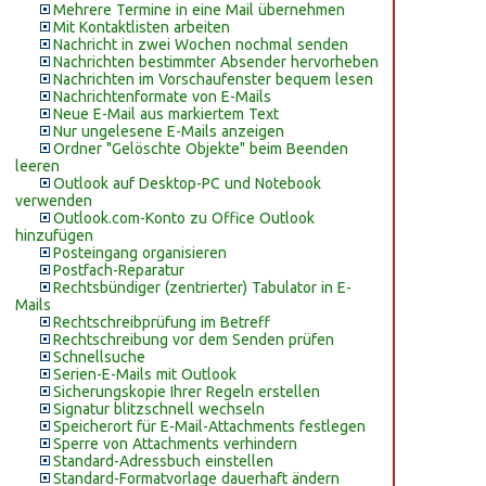
Mehrere Termine in eine Mail übernehmen
Mit Kontaktlisten arbeiten
Nachricht in zwei Wochen nochmal senden
Nachrichten bestimmter Absender hervorheben
Nachrichten im Vorschaufenster bequem lesen
Nachrichtenformate von E-Mails
Neue E-Mail aus markiertem Text
Nur ungelesene E-Mails anzeigen
Ordner "Gelöschte Objekte" beim Beenden
leeren
Outlook auf Desktop-PC und Notebook
verwenden
Outlook.com-Konto zu Office Outlook
hinzufügen
Posteingang organisieren
Postfach-Reparatur
Rechtsbündiger (zentrierter) Tabulator in E-
Mails
Rechtschreibprüfung im Betreff
Rechtschreibung vor dem Senden prüfen
Schnellsuche
Serien-E-Mails mit Outlook
Sicherungskopie Ihrer Regeln erstellen
Signatur blitzschnell wechseln
Speicherort für E-Mail-Attachments festlegen
Sperre von Attachments verhindern
Standard-Adressbuch einstellen
Standard-Formatvorlage dauerhaft ändern