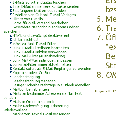
Er
E-Mails sofort endgültig löschen
Eine E-Mail an mehrere Kontakte senden
bz
Empfangene Mail erneut senden
Erstellen von Outlook-E-Mail-Vorlagen
M
Filtern von E-Mails
Fotos für Mail-Versand bearbeiten
Tr
Gesendete Nachricht in anderem Ordner
speichern
Öf
HTML und JavaScript deaktivieren!
Ich bin nicht da!
Infos zu Junk-E-Mail-Filter
"e
Junk-E-Mail Filterlisten bearbeiten
Junk-E-Mail-Funktion verwenden
Be
Junk-Mail-Filter (Ausnahmeliste)
Junk-Mail-Filter individuell anpassen
St
Junkmail-Filter immer aktuell halten
Kontakt sofort als E-Mail-Empfänger verwenden
O
Kopien senden: Cc, Bcc
Lesebestätigung
Lesebestätigung managen
Lästige Sicherheitsabfrage in Outlook abstellen
Mailbomben abfangen
Eingestellt: 
Mails an bestimmte Adressen als Nur-Text
senden
Mails in Ordnern sammeln
Mails: Nachverfolgung, Erinnerung,
Wiedervorlage
Markierten Text als Mail versenden