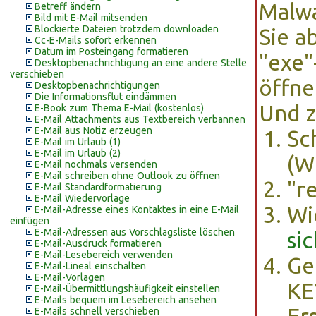
Malwa
Betreff ändern
Bild mit E-Mail mitsenden
Blockierte Dateien trotzdem downloaden
Sie a
Cc-E-Mails sofort erkennen
Datum im Posteingang formatieren
"exe"
Desktopbenachrichtigung an eine andere Stelle
verschieben
öffne
Desktopbenachrichtigungen
Die Informationsflut eindämmen
Und z
E-Book zum Thema E-Mail (kostenlos)
E-Mail Attachments aus Textbereich verbannen
E-Mail aus Notiz erzeugen
Sc
E-Mail im Urlaub (1)
E-Mail im Urlaub (2)
(W
E-Mail nochmals versenden
E-Mail schreiben ohne Outlook zu öffnen
"r
E-Mail Standardformatierung
E-Mail Wiedervorlage
Wi
E-Mail-Adresse eines Kontaktes in eine E-Mail
einfügen
E-Mail-Adressen aus Vorschlagsliste löschen
si
E-Mail-Ausdruck formatieren
E-Mail-Lesebereich verwenden
Ge
E-Mail-Lineal einschalten
E-Mail-Vorlagen
KE
E-Mail-Übermittlungshäufigkeit einstellen
E-Mails bequem im Lesebereich ansehen
E-Mails schnell verschieben