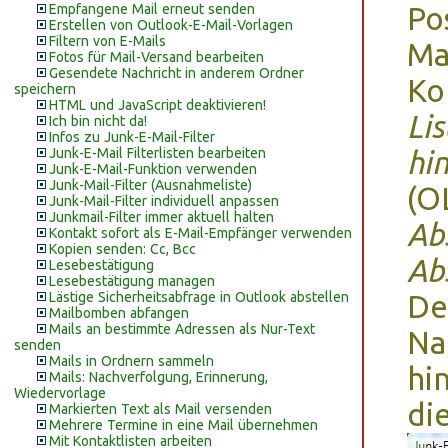
Empfangene Mail erneut senden
Po
Erstellen von Outlook-E-Mail-Vorlagen
Filtern von E-Mails
Ma
Fotos für Mail-Versand bearbeiten
Gesendete Nachricht in anderem Ordner
Ko
speichern
HTML und JavaScript deaktivieren!
Li
Ich bin nicht da!
Infos zu Junk-E-Mail-Filter
Junk-E-Mail Filterlisten bearbeiten
hi
Junk-E-Mail-Funktion verwenden
Junk-Mail-Filter (Ausnahmeliste)
(O
Junk-Mail-Filter individuell anpassen
Junkmail-Filter immer aktuell halten
Ab
Kontakt sofort als E-Mail-Empfänger verwenden
Kopien senden: Cc, Bcc
Ab
Lesebestätigung
Lesebestätigung managen
Lästige Sicherheitsabfrage in Outlook abstellen
De
Mailbomben abfangen
Mails an bestimmte Adressen als Nur-Text
Na
senden
Mails in Ordnern sammeln
hi
Mails: Nachverfolgung, Erinnerung,
Wiedervorlage
di
Markierten Text als Mail versenden
Mehrere Termine in eine Mail übernehmen
Mit Kontaktlisten arbeiten