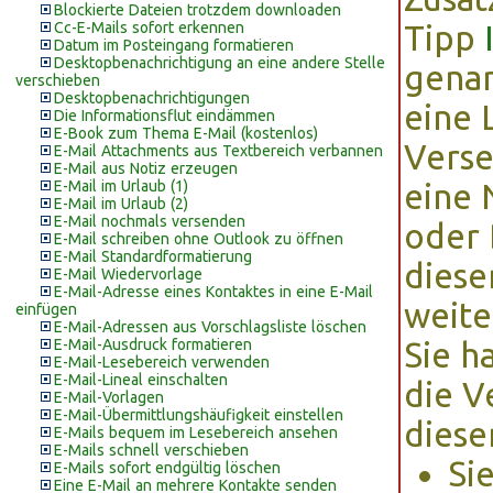
Blockierte Dateien trotzdem downloaden
Cc-E-Mails sofort erkennen
Tipp
Datum im Posteingang formatieren
Desktopbenachrichtigung an eine andere Stelle
genan
verschieben
Desktopbenachrichtigungen
eine 
Die Informationsflut eindämmen
E-Book zum Thema E-Mail (kostenlos)
Verse
E-Mail Attachments aus Textbereich verbannen
E-Mail aus Notiz erzeugen
E-Mail im Urlaub (1)
eine 
E-Mail im Urlaub (2)
E-Mail nochmals versenden
oder 
E-Mail schreiben ohne Outlook zu öffnen
E-Mail Standardformatierung
diese
E-Mail Wiedervorlage
E-Mail-Adresse eines Kontaktes in eine E-Mail
weite
einfügen
E-Mail-Adressen aus Vorschlagsliste löschen
E-Mail-Ausdruck formatieren
Sie h
E-Mail-Lesebereich verwenden
E-Mail-Lineal einschalten
die V
E-Mail-Vorlagen
E-Mail-Übermittlungshäufigkeit einstellen
diese
E-Mails bequem im Lesebereich ansehen
E-Mails schnell verschieben
Si
E-Mails sofort endgültig löschen
Eine E-Mail an mehrere Kontakte senden