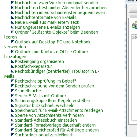
Nachricht in zwei Wochen nochmal senden
Nachrichten bestimmter Absender hervorheben
Nachrichten im Vorschaufenster bequem lesen
Nachrichtenformate von E-Mails
Neue E-Mail aus markiertem Text
Nur ungelesene E-Mails anzeigen
Ordner "Gelöschte Objekte" beim Beenden
leeren
Outlook auf Desktop-PC und Notebook
verwenden
Outlook.com-Konto zu Office Outlook
hinzufügen
Posteingang organisieren
Postfach-Reparatur
Rechtsbündiger (zentrierter) Tabulator in E-
Mails
Rechtschreibprüfung im Betreff
Rechtschreibung vor dem Senden prüfen
Schnellsuche
Serien-E-Mails mit Outlook
Sicherungskopie Ihrer Regeln erstellen
Signatur blitzschnell wechseln
Speicherort für E-Mail-Attachments festlegen
Sperre von Attachments verhindern
Standard-Adressbuch einstellen
Standard-Formatvorlage dauerhaft ändern
Standard-Speicherpfad für Anhänge ändern
Suchordner benutzerdefiniert