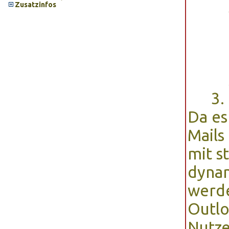
Zusatzinfos
Da es
Mails 
mit s
dynam
werde
Outlo
Nutze