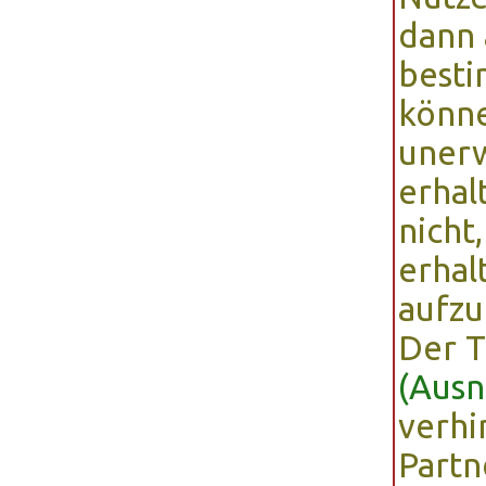
dann 
best
könne
uner
erhal
nicht
erhal
aufz
Der 
(Ausn
verhi
Partn