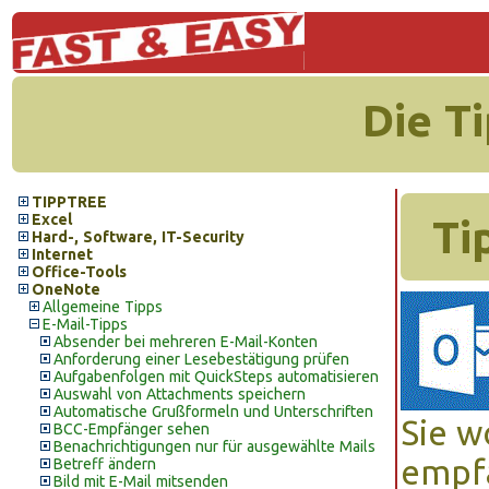
Die T
TIPPTREE
Excel
Ti
Hard-, Software, IT-Security
Internet
Office-Tools
OneNote
Allgemeine Tipps
E-Mail-Tipps
Absender bei mehreren E-Mail-Konten
Anforderung einer Lesebestätigung prüfen
Aufgabenfolgen mit QuickSteps automatisieren
Auswahl von Attachments speichern
Automatische Grußformeln und Unterschriften
Sie w
BCC-Empfänger sehen
Benachrichtigungen nur für ausgewählte Mails
empfa
Betreff ändern
Bild mit E-Mail mitsenden