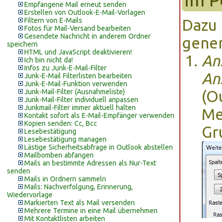
Empfangene Mail erneut senden
Erstellen von Outlook-E-Mail-Vorlagen
Filtern von E-Mails
Dazu 
Fotos für Mail-Versand bearbeiten
Gesendete Nachricht in anderem Ordner
gener
speichern
HTML und JavaScript deaktivieren!
An
Ich bin nicht da!
Infos zu Junk-E-Mail-Filter
An
Junk-E-Mail Filterlisten bearbeiten
Junk-E-Mail-Funktion verwenden
Junk-Mail-Filter (Ausnahmeliste)
(O
Junk-Mail-Filter individuell anpassen
Junkmail-Filter immer aktuell halten
Me
Kontakt sofort als E-Mail-Empfänger verwenden
Kopien senden: Cc, Bcc
Gr
Lesebestätigung
Lesebestätigung managen
Lästige Sicherheitsabfrage in Outlook abstellen
Mailbomben abfangen
Mails an bestimmte Adressen als Nur-Text
senden
Mails in Ordnern sammeln
Mails: Nachverfolgung, Erinnerung,
Wiedervorlage
Markierten Text als Mail versenden
Mehrere Termine in eine Mail übernehmen
Mit Kontaktlisten arbeiten