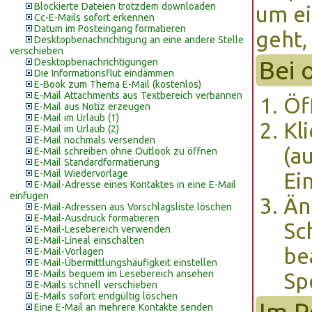
Blockierte Dateien trotzdem downloaden
um ei
Cc-E-Mails sofort erkennen
Datum im Posteingang formatieren
geht,
Desktopbenachrichtigung an eine andere Stelle
verschieben
Bei 
Desktopbenachrichtigungen
Die Informationsflut eindämmen
E-Book zum Thema E-Mail (kostenlos)
E-Mail Attachments aus Textbereich verbannen
Öf
E-Mail aus Notiz erzeugen
E-Mail im Urlaub (1)
Kli
E-Mail im Urlaub (2)
E-Mail nochmals versenden
(a
E-Mail schreiben ohne Outlook zu öffnen
E-Mail Standardformatierung
E-Mail Wiedervorlage
Ei
E-Mail-Adresse eines Kontaktes in eine E-Mail
einfügen
Än
E-Mail-Adressen aus Vorschlagsliste löschen
E-Mail-Ausdruck formatieren
Sc
E-Mail-Lesebereich verwenden
E-Mail-Lineal einschalten
be
E-Mail-Vorlagen
E-Mail-Übermittlungshäufigkeit einstellen
E-Mails bequem im Lesebereich ansehen
Sp
E-Mails schnell verschieben
E-Mails sofort endgültig löschen
Im P
Eine E-Mail an mehrere Kontakte senden