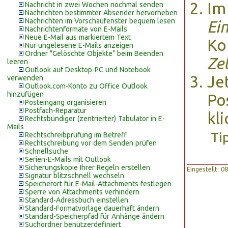
Im
Nachricht in zwei Wochen nochmal senden
Nachrichten bestimmter Absender hervorheben
Nachrichten im Vorschaufenster bequem lesen
Ei
Nachrichtenformate von E-Mails
Neue E-Mail aus markiertem Text
Ko
Nur ungelesene E-Mails anzeigen
Ordner "Gelöschte Objekte" beim Beenden
Ze
leeren
Outlook auf Desktop-PC und Notebook
Je
verwenden
Outlook.com-Konto zu Office Outlook
hinzufügen
Po
Posteingang organisieren
Postfach-Reparatur
kl
Rechtsbündiger (zentrierter) Tabulator in E-
Mails
Ti
Rechtschreibprüfung im Betreff
Rechtschreibung vor dem Senden prüfen
Schnellsuche
Serien-E-Mails mit Outlook
Sicherungskopie Ihrer Regeln erstellen
Eingestellt: 
Signatur blitzschnell wechseln
Speicherort für E-Mail-Attachments festlegen
Sperre von Attachments verhindern
Standard-Adressbuch einstellen
Standard-Formatvorlage dauerhaft ändern
Standard-Speicherpfad für Anhänge ändern
Suchordner benutzerdefiniert