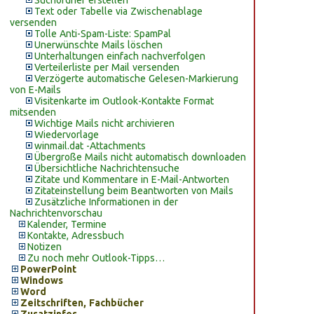
Suchordner erstellen
Text oder Tabelle via Zwischenablage
versenden
Tolle Anti-Spam-Liste: SpamPal
Unerwünschte Mails löschen
Unterhaltungen einfach nachverfolgen
Verteilerliste per Mail versenden
Verzögerte automatische Gelesen-Markierung
von E-Mails
Visitenkarte im Outlook-Kontakte Format
mitsenden
Wichtige Mails nicht archivieren
Wiedervorlage
winmail.dat -Attachments
Übergroße Mails nicht automatisch downloaden
Übersichtliche Nachrichtensuche
Zitate und Kommentare in E-Mail-Antworten
Zitateinstellung beim Beantworten von Mails
Zusätzliche Informationen in der
Nachrichtenvorschau
Kalender, Termine
Kontakte, Adressbuch
Notizen
Zu noch mehr Outlook-Tipps…
PowerPoint
Windows
Word
Zeitschriften, Fachbücher