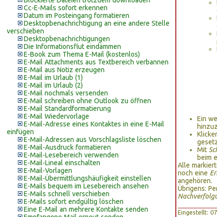
Blockierte Dateien trotzdem downloaden
Cc-E-Mails sofort erkennen
Datum im Posteingang formatieren
Desktopbenachrichtigung an eine andere Stelle
verschieben
Desktopbenachrichtigungen
Die Informationsflut eindämmen
E-Book zum Thema E-Mail (kostenlos)
E-Mail Attachments aus Textbereich verbannen
E-Mail aus Notiz erzeugen
E-Mail im Urlaub (1)
E-Mail im Urlaub (2)
E-Mail nochmals versenden
E-Mail schreiben ohne Outlook zu öffnen
E-Mail Standardformatierung
E-Mail Wiedervorlage
Ein we
E-Mail-Adresse eines Kontaktes in eine E-Mail
hinzu
einfügen
Klicke
E-Mail-Adressen aus Vorschlagsliste löschen
gesetz
E-Mail-Ausdruck formatieren
Mit
Sc
E-Mail-Lesebereich verwenden
beim e
E-Mail-Lineal einschalten
Alle markier
E-Mail-Vorlagen
noch eine
Er
E-Mail-Übermittlungshäufigkeit einstellen
angehören.
E-Mails bequem im Lesebereich ansehen
Übrigens: Pe
E-Mails schnell verschieben
Nachverfolg
E-Mails sofort endgültig löschen
Eine E-Mail an mehrere Kontakte senden
Eingestellt: 