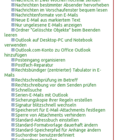
Nachricht in zwei Wochen nochmal senden
Nachrichten bestimmter Absender hervorheben
Nachrichten im Vorschaufenster bequem lesen
Nachrichtenformate von E-Mails
Neue E-Mail aus markiertem Text
Nur ungelesene E-Mails anzeigen
Ordner "Gelöschte Objekte" beim Beenden
leeren
Outlook auf Desktop-PC und Notebook
verwenden
Outlook.com-Konto zu Office Outlook
hinzufügen
Posteingang organisieren
Postfach-Reparatur
Rechtsbündiger (zentrierter) Tabulator in E-
Mails
Rechtschreibprüfung im Betreff
Rechtschreibung vor dem Senden prüfen
Schnellsuche
Serien-E-Mails mit Outlook
Sicherungskopie Ihrer Regeln erstellen
Signatur blitzschnell wechseln
Speicherort für E-Mail-Attachments festlegen
Sperre von Attachments verhindern
Standard-Adressbuch einstellen
Standard-Formatvorlage dauerhaft ändern
Standard-Speicherpfad für Anhänge ändern
Suchordner benutzerdefiniert