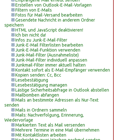
Empfangene Mail erneut senden
Erstellen von Outlook-E-Mail-Vorlagen
Filtern von E-Mails
Fotos für Mail-Versand bearbeiten
Gesendete Nachricht in anderem Ordner
speichern
HTML und JavaScript deaktivieren!
Ich bin nicht da!
Infos zu Junk-E-Mail-Filter
Junk-E-Mail Filterlisten bearbeiten
Junk-E-Mail-Funktion verwenden
Junk-Mail-Filter (Ausnahmeliste)
Junk-Mail-Filter individuell anpassen
Junkmail-Filter immer aktuell halten
Kontakt sofort als E-Mail-Empfänger verwenden
Kopien senden: Cc, Bcc
Lesebestätigung
Lesebestätigung managen
Lästige Sicherheitsabfrage in Outlook abstellen
Mailbomben abfangen
Mails an bestimmte Adressen als Nur-Text
senden
Mails in Ordnern sammeln
Mails: Nachverfolgung, Erinnerung,
Wiedervorlage
Markierten Text als Mail versenden
Mehrere Termine in eine Mail übernehmen
Mit Kontaktlisten arbeiten