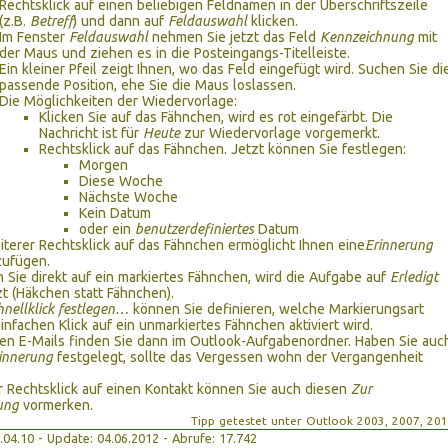
Rechtsklick auf einen beliebigen Feldnamen in der Überschriftszeile
(z.B.
Betreff
) und dann auf
Feldauswahl
klicken.
Im Fenster
Feldauswahl
nehmen Sie jetzt das Feld
Kennzeichnung
mit
der Maus und ziehen es in die Posteingangs-Titelleiste.
Ein kleiner Pfeil zeigt Ihnen, wo das Feld eingefügt wird. Suchen Sie di
passende Position, ehe Sie die Maus loslassen.
Die Möglichkeiten der Wiedervorlage:
Klicken Sie auf das Fähnchen, wird es rot eingefärbt. Die
Nachricht ist für
Heute
zur Wiedervorlage vorgemerkt.
Rechtsklick auf das Fähnchen. Jetzt können Sie festlegen:
Morgen
Diese Woche
Nächste Woche
Kein Datum
oder ein
benutzerdefiniertes
Datum
iterer Rechtsklick auf das Fähnchen ermöglicht Ihnen eine
Erinnerung
zufügen.
n Sie direkt auf ein markiertes Fähnchen, wird die Aufgabe auf
Erledigt
t (Häkchen statt Fähnchen).
hnellklick festlegen…
können Sie definieren, welche Markierungsart
infachen Klick auf ein unmarkiertes Fähnchen aktiviert wird.
ten E-Mails finden Sie dann im Outlook-Aufgabenordner. Haben Sie auc
innerung
festgelegt, sollte das Vergessen wohn der Vergangenheit
r Rechtsklick auf einen Kontakt können Sie auch diesen
Zur
ung
vormerken.
Tipp getestet unter Outlook 2003, 2007, 20
07.04.10 - Update: 04.06.2012 - Abrufe: 17.742