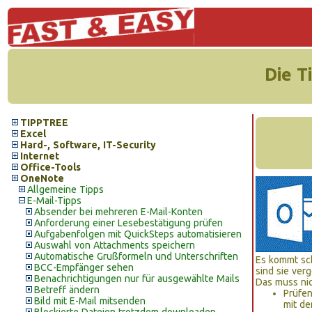
Die T
TIPPTREE
Excel
Hard-, Software, IT-Security
Internet
Office-Tools
OneNote
Allgemeine Tipps
E-Mail-Tipps
Absender bei mehreren E-Mail-Konten
Anforderung einer Lesebestätigung prüfen
Aufgabenfolgen mit QuickSteps automatisieren
Auswahl von Attachments speichern
Automatische Grußformeln und Unterschriften
Es kommt sch
BCC-Empfänger sehen
sind sie ve
Benachrichtigungen nur für ausgewählte Mails
Das muss nic
Betreff ändern
Prüfen
Bild mit E-Mail mitsenden
mit d