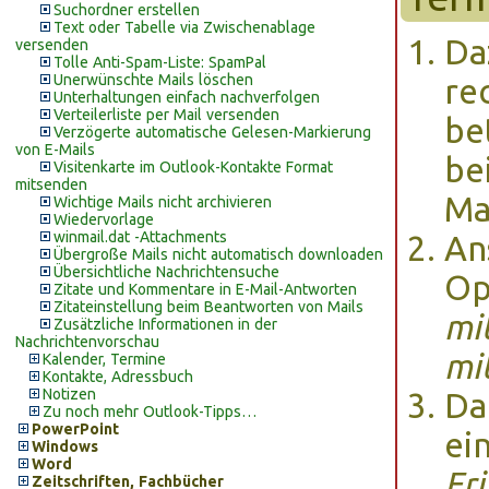
Suchordner erstellen
Text oder Tabelle via Zwischenablage
Da
versenden
Tolle Anti-Spam-Liste: SpamPal
Unerwünschte Mails löschen
re
Unterhaltungen einfach nachverfolgen
Verteilerliste per Mail versenden
be
Verzögerte automatische Gelesen-Markierung
von E-Mails
be
Visitenkarte im Outlook-Kontakte Format
mitsenden
Ma
Wichtige Mails nicht archivieren
Wiedervorlage
winmail.dat -Attachments
An
Übergroße Mails nicht automatisch downloaden
Übersichtliche Nachrichtensuche
Op
Zitate und Kommentare in E-Mail-Antworten
Zitateinstellung beim Beantworten von Mails
mi
Zusätzliche Informationen in der
Nachrichtenvorschau
mi
Kalender, Termine
Kontakte, Adressbuch
Notizen
Da
Zu noch mehr Outlook-Tipps…
PowerPoint
ei
Windows
Word
Er
Zeitschriften, Fachbücher