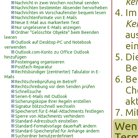
ke
Nachricht in zwei Wochen nochmal senden
Nachrichten bestimmter Absender hervorheben
Im
Nachrichten im Vorschaufenster bequem lesen
Nachrichtenformate von E-Mails
Ke
Neue E-Mail aus markiertem Text
Nur ungelesene E-Mails anzeigen
au
Ordner "Gelöschte Objekte" beim Beenden
leeren
Outlook auf Desktop-PC und Notebook
ei
verwenden
Outlook.com-Konto zu Office Outlook
Di
hinzufügen
Posteingang organisieren
Be
Postfach-Reparatur
Rechtsbündiger (zentrierter) Tabulator in E-
Be
Mails
Rechtschreibprüfung im Betreff
Rechtschreibung vor dem Senden prüfen
Ch
Schnellsuche
Serien-E-Mails mit Outlook
ak
Sicherungskopie Ihrer Regeln erstellen
Signatur blitzschnell wechseln
Mi
Speicherort für E-Mail-Attachments festlegen
Sperre von Attachments verhindern
Standard-Adressbuch einstellen
Wenn
Standard-Formatvorlage dauerhaft ändern
Standard-Speicherpfad für Anhänge ändern
Term
Suchordner benutzerdefiniert