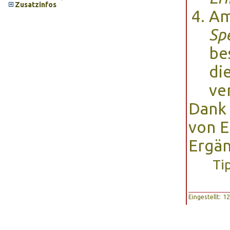
Zusatzinfos
Am
Sp
be
di
ve
Dank 
von E
Ergän
Ti
Eingestellt: 