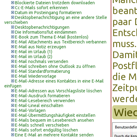
Blockierte Dateien trotzdem downloaden
Cc-E-Mails sofort erkennen
beant
Datum im Posteingang formatieren
Desktopbenachrichtigung an eine andere Stelle
paar 
verschieben
Desktopbenachrichtigungen
Ents
Die Informationsflut eindämmen
E-Book zum Thema E-Mail (kostenlos)
muss.
E-Mail Attachments aus Textbereich verbannen
E-Mail aus Notiz erzeugen
E-Mail im Urlaub (1)
Damit
E-Mail im Urlaub (2)
E-Mail nochmals versenden
Postf
E-Mail schreiben ohne Outlook zu öffnen
E-Mail Standardformatierung
die M
E-Mail Wiedervorlage
E-Mail-Adresse eines Kontaktes in eine E-Mail
Zeitp
einfügen
E-Mail-Adressen aus Vorschlagsliste löschen
E-Mail-Ausdruck formatieren
werde
E-Mail-Lesebereich verwenden
E-Mail-Lineal einschalten
Wied
E-Mail-Vorlagen
E-Mail-Übermittlungshäufigkeit einstellen
E-Mails bequem im Lesebereich ansehen
E-Mails schnell verschieben
E-Mails sofort endgültig löschen
Eine E-Mail an mehrere Kontakte senden