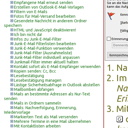
Empfangene Mail erneut senden
Erstellen von Outlook-E-Mail-Vorlagen
Filtern von E-Mails
Fotos für Mail-Versand bearbeiten
Gesendete Nachricht in anderem Ordner
speichern
HTML und JavaScript deaktivieren!
Ich bin nicht da!
Infos zu Junk-E-Mail-Filter
Junk-E-Mail Filterlisten bearbeiten
Junk-E-Mail-Funktion verwenden
Junk-Mail-Filter (Ausnahmeliste)
Junk-Mail-Filter individuell anpassen
Junkmail-Filter immer aktuell halten
Na
Kontakt sofort als E-Mail-Empfänger verwenden
Kopien senden: Cc, Bcc
Im
Lesebestätigung
Lesebestätigung managen
Lästige Sicherheitsabfrage in Outlook abstellen
Na
Mailbomben abfangen
Mails an bestimmte Adressen als Nur-Text
Er
senden
Mails in Ordnern sammeln
Mi
Mails: Nachverfolgung, Erinnerung,
Wiedervorlage
d
Markierten Text als Mail versenden
Mehrere Termine in eine Mail übernehmen
Mit Kontaktlisten arbeiten