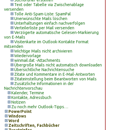
Suchordner erstellen
Text oder Tabelle via Zwischenablage
versenden
Tolle Anti-Spam-Liste: SpamPal
Unerwünschte Mails löschen
Unterhaltungen einfach nachverfolgen
Verteilerliste per Mail versenden
Verzögerte automatische Gelesen-Markierung
von E-Mails
Visitenkarte im Outlook-Kontakte Format
mitsenden
Wichtige Mails nicht archivieren
Wiedervorlage
winmail.dat -Attachments
Übergroße Mails nicht automatisch downloaden
Übersichtliche Nachrichtensuche
Zitate und Kommentare in E-Mail-Antworten
Zitateinstellung beim Beantworten von Mails
Zusätzliche Informationen in der
Nachrichtenvorschau
Kalender, Termine
Kontakte, Adressbuch
Notizen
Zu noch mehr Outlook-Tipps…
PowerPoint
Windows
Word
Zeitschriften, Fachbücher