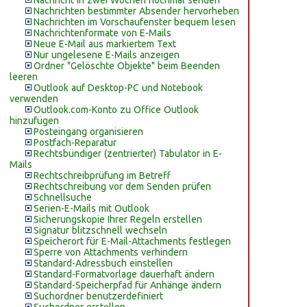
Nachricht in zwei Wochen nochmal senden
Nachrichten bestimmter Absender hervorheben
Nachrichten im Vorschaufenster bequem lesen
Nachrichtenformate von E-Mails
Neue E-Mail aus markiertem Text
Nur ungelesene E-Mails anzeigen
Ordner "Gelöschte Objekte" beim Beenden
leeren
Outlook auf Desktop-PC und Notebook
verwenden
Outlook.com-Konto zu Office Outlook
hinzufügen
Posteingang organisieren
Postfach-Reparatur
Rechtsbündiger (zentrierter) Tabulator in E-
Mails
Rechtschreibprüfung im Betreff
Rechtschreibung vor dem Senden prüfen
Schnellsuche
Serien-E-Mails mit Outlook
Sicherungskopie Ihrer Regeln erstellen
Signatur blitzschnell wechseln
Speicherort für E-Mail-Attachments festlegen
Sperre von Attachments verhindern
Standard-Adressbuch einstellen
Standard-Formatvorlage dauerhaft ändern
Standard-Speicherpfad für Anhänge ändern
Suchordner benutzerdefiniert