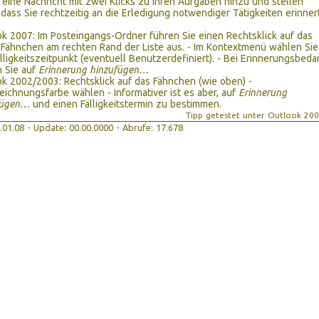
 eine Nachricht mit zwei Klicks zu Ihren Aufgaben hinzu und stellen
, dass Sie rechtzeitig an die Erledigung notwendiger Tätigkeiten erinner
k 2007: Im Posteingangs-Ordner führen Sie einen Rechtsklick auf das
 Fähnchen am rechten Rand der Liste aus. - Im Kontextmenü wählen Sie
lligkeitszeitpunkt (eventuell Benutzerdefiniert). - Bei Erinnerungsbeda
n Sie auf
Erinnerung hinzufügen…
k 2002/2003: Rechtsklick auf das Fähnchen (wie oben) -
ichnungsfarbe wählen - Informativer ist es aber, auf
Erinnerung
fügen…
und einen Fälligkeitstermin zu bestimmen.
Tipp getestet unter Outlook 20
22.01.08 - Update: 00.00.0000 - Abrufe: 17.678