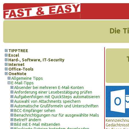
Die T
TIPPTREE
Excel
Hard-, Software, IT-Security
Internet
Office-Tools
OneNote
Allgemeine Tipps
E-Mail-Tipps
Absender bei mehreren E-Mail-Konten
Anforderung einer Lesebestätigung prüfen
Aufgabenfolgen mit QuickSteps automatisieren
Auswahl von Attachments speichern
Automatische Grußformeln und Unterschriften
BCC-Empfänger sehen
Benachrichtigungen nur für ausgewählte Mails
Betreff ändern
Kennzeichnu
Bild mit E-Mail mitsenden
Gedächtnisst