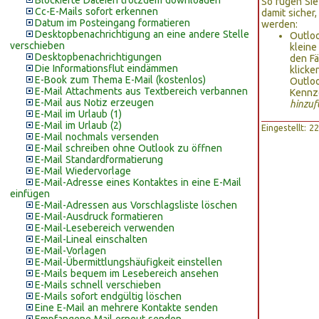
Blockierte Dateien trotzdem downloaden
So fügen Sie
Cc-E-Mails sofort erkennen
damit sicher
Datum im Posteingang formatieren
werden:
Desktopbenachrichtigung an eine andere Stelle
Outloo
verschieben
kleine
Desktopbenachrichtigungen
den Fä
Die Informationsflut eindämmen
klicke
E-Book zum Thema E-Mail (kostenlos)
Outloo
E-Mail Attachments aus Textbereich verbannen
Kennze
E-Mail aus Notiz erzeugen
hinzu
E-Mail im Urlaub (1)
E-Mail im Urlaub (2)
Eingestellt: 
E-Mail nochmals versenden
E-Mail schreiben ohne Outlook zu öffnen
E-Mail Standardformatierung
E-Mail Wiedervorlage
E-Mail-Adresse eines Kontaktes in eine E-Mail
einfügen
E-Mail-Adressen aus Vorschlagsliste löschen
E-Mail-Ausdruck formatieren
E-Mail-Lesebereich verwenden
E-Mail-Lineal einschalten
E-Mail-Vorlagen
E-Mail-Übermittlungshäufigkeit einstellen
E-Mails bequem im Lesebereich ansehen
E-Mails schnell verschieben
E-Mails sofort endgültig löschen
Eine E-Mail an mehrere Kontakte senden