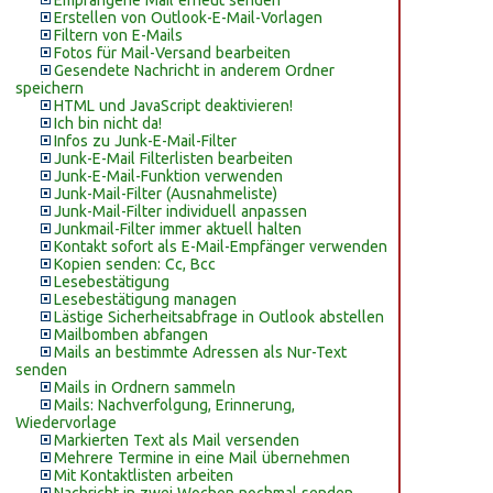
Empfangene Mail erneut senden
Erstellen von Outlook-E-Mail-Vorlagen
Filtern von E-Mails
Fotos für Mail-Versand bearbeiten
Gesendete Nachricht in anderem Ordner
speichern
HTML und JavaScript deaktivieren!
Ich bin nicht da!
Infos zu Junk-E-Mail-Filter
Junk-E-Mail Filterlisten bearbeiten
Junk-E-Mail-Funktion verwenden
Junk-Mail-Filter (Ausnahmeliste)
Junk-Mail-Filter individuell anpassen
Junkmail-Filter immer aktuell halten
Kontakt sofort als E-Mail-Empfänger verwenden
Kopien senden: Cc, Bcc
Lesebestätigung
Lesebestätigung managen
Lästige Sicherheitsabfrage in Outlook abstellen
Mailbomben abfangen
Mails an bestimmte Adressen als Nur-Text
senden
Mails in Ordnern sammeln
Mails: Nachverfolgung, Erinnerung,
Wiedervorlage
Markierten Text als Mail versenden
Mehrere Termine in eine Mail übernehmen
Mit Kontaktlisten arbeiten