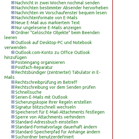
Nachricht in zwei Wochen nochmal senden
Nachrichten bestimmter Absender hervorheben
Nachrichten im Vorschaufenster bequem lesen
Nachrichtenformate von E-Mails
Neue E-Mail aus markiertem Text
Nur ungelesene E-Mails anzeigen
Ordner "Gelöschte Objekte" beim Beenden
leeren
Outlook auf Desktop-PC und Notebook
verwenden
Outlook.com-Konto zu Office Outlook
hinzufügen
Posteingang organisieren
Postfach-Reparatur
Rechtsbündiger (zentrierter) Tabulator in E-
Mails
Rechtschreibprüfung im Betreff
Rechtschreibung vor dem Senden prüfen
Schnellsuche
Serien-E-Mails mit Outlook
Sicherungskopie Ihrer Regeln erstellen
Signatur blitzschnell wechseln
Speicherort für E-Mail-Attachments festlegen
Sperre von Attachments verhindern
Standard-Adressbuch einstellen
Standard-Formatvorlage dauerhaft ändern
Standard-Speicherpfad für Anhänge ändern
Suchordner benutzerdefiniert