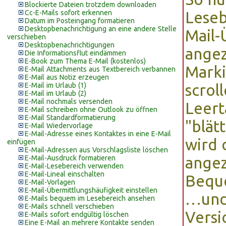
Blockierte Dateien trotzdem downloaden
Cc-E-Mails sofort erkennen
Leseb
Datum im Posteingang formatieren
Desktopbenachrichtigung an eine andere Stelle
Mail-
verschieben
Desktopbenachrichtigungen
angez
Die Informationsflut eindämmen
E-Book zum Thema E-Mail (kostenlos)
Marki
E-Mail Attachments aus Textbereich verbannen
E-Mail aus Notiz erzeugen
E-Mail im Urlaub (1)
scrol
E-Mail im Urlaub (2)
E-Mail nochmals versenden
Leert
E-Mail schreiben ohne Outlook zu öffnen
E-Mail Standardformatierung
"blät
E-Mail Wiedervorlage
E-Mail-Adresse eines Kontaktes in eine E-Mail
wird 
einfügen
E-Mail-Adressen aus Vorschlagsliste löschen
E-Mail-Ausdruck formatieren
angez
E-Mail-Lesebereich verwenden
E-Mail-Lineal einschalten
Beque
E-Mail-Vorlagen
E-Mail-Übermittlungshäufigkeit einstellen
…und 
E-Mails bequem im Lesebereich ansehen
E-Mails schnell verschieben
Versi
E-Mails sofort endgültig löschen
Eine E-Mail an mehrere Kontakte senden