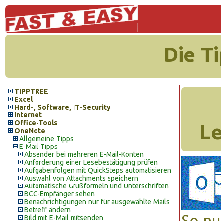
Die T
TIPPTREE
Excel
Hard-, Software, IT-Security
Internet
Office-Tools
Le
OneNote
Allgemeine Tipps
E-Mail-Tipps
Absender bei mehreren E-Mail-Konten
Anforderung einer Lesebestätigung prüfen
Aufgabenfolgen mit QuickSteps automatisieren
Auswahl von Attachments speichern
Automatische Grußformeln und Unterschriften
BCC-Empfänger sehen
Benachrichtigungen nur für ausgewählte Mails
Betreff ändern
So nu
Bild mit E-Mail mitsenden