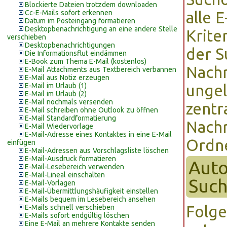
Blockierte Dateien trotzdem downloaden
Cc-E-Mails sofort erkennen
alle 
Datum im Posteingang formatieren
Desktopbenachrichtigung an eine andere Stelle
Krite
verschieben
Desktopbenachrichtigungen
der S
Die Informationsflut eindämmen
E-Book zum Thema E-Mail (kostenlos)
Nachr
E-Mail Attachments aus Textbereich verbannen
E-Mail aus Notiz erzeugen
E-Mail im Urlaub (1)
ungel
E-Mail im Urlaub (2)
E-Mail nochmals versenden
zentr
E-Mail schreiben ohne Outlook zu öffnen
E-Mail Standardformatierung
Nachr
E-Mail Wiedervorlage
E-Mail-Adresse eines Kontaktes in eine E-Mail
Ordne
einfügen
E-Mail-Adressen aus Vorschlagsliste löschen
E-Mail-Ausdruck formatieren
Auto
E-Mail-Lesebereich verwenden
E-Mail-Lineal einschalten
Such
E-Mail-Vorlagen
E-Mail-Übermittlungshäufigkeit einstellen
E-Mails bequem im Lesebereich ansehen
Folge
E-Mails schnell verschieben
E-Mails sofort endgültig löschen
Eine E-Mail an mehrere Kontakte senden