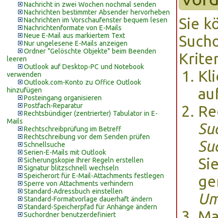
Nachricht in zwei Wochen nochmal senden
Nachrichten bestimmter Absender hervorheben
Sie k
Nachrichten im Vorschaufenster bequem lesen
Nachrichtenformate von E-Mails
Neue E-Mail aus markiertem Text
Sucho
Nur ungelesene E-Mails anzeigen
Ordner "Gelöschte Objekte" beim Beenden
Krite
leeren
Outlook auf Desktop-PC und Notebook
Kl
verwenden
Outlook.com-Konto zu Office Outlook
au
hinzufügen
Posteingang organisieren
Postfach-Reparatur
Re
Rechtsbündiger (zentrierter) Tabulator in E-
Mails
Su
Rechtschreibprüfung im Betreff
Rechtschreibung vor dem Senden prüfen
Su
Schnellsuche
Serien-E-Mails mit Outlook
Si
Sicherungskopie Ihrer Regeln erstellen
Signatur blitzschnell wechseln
Speicherort für E-Mail-Attachments festlegen
ge
Sperre von Attachments verhindern
Standard-Adressbuch einstellen
Um
Standard-Formatvorlage dauerhaft ändern
Standard-Speicherpfad für Anhänge ändern
Ma
Suchordner benutzerdefiniert