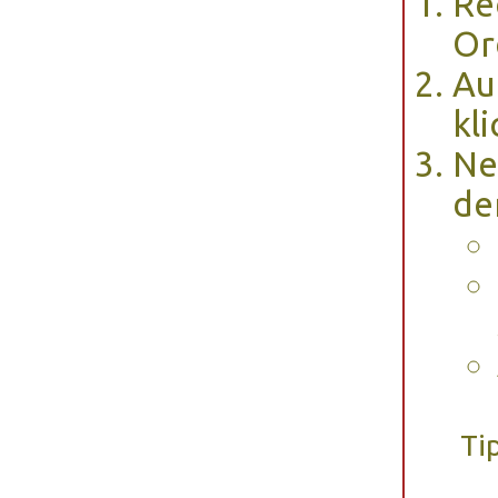
Re
Or
Au
kli
Ne
de
Ti