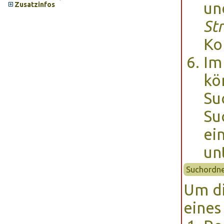
un
Zusatzinfos
St
Ko
Im
kö
Su
Su
ei
un
Suchordne
Um di
eines