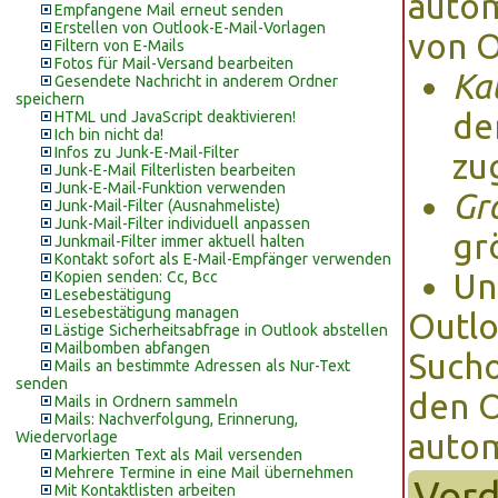
autom
Empfangene Mail erneut senden
Erstellen von Outlook-E-Mail-Vorlagen
von O
Filtern von E-Mails
Fotos für Mail-Versand bearbeiten
Ka
Gesendete Nachricht in anderem Ordner
speichern
de
HTML und JavaScript deaktivieren!
Ich bin nicht da!
Infos zu Junk-E-Mail-Filter
zu
Junk-E-Mail Filterlisten bearbeiten
Junk-E-Mail-Funktion verwenden
Gr
Junk-Mail-Filter (Ausnahmeliste)
Junk-Mail-Filter individuell anpassen
gr
Junkmail-Filter immer aktuell halten
Kontakt sofort als E-Mail-Empfänger verwenden
Un
Kopien senden: Cc, Bcc
Lesebestätigung
Lesebestätigung managen
Outlo
Lästige Sicherheitsabfrage in Outlook abstellen
Mailbomben abfangen
Sucho
Mails an bestimmte Adressen als Nur-Text
senden
den O
Mails in Ordnern sammeln
Mails: Nachverfolgung, Erinnerung,
autom
Wiedervorlage
Markierten Text als Mail versenden
Mehrere Termine in eine Mail übernehmen
Vord
Mit Kontaktlisten arbeiten