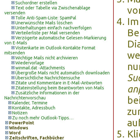
Suchordner erstellen
vo
Text oder Tabelle via Zwischenablage
versenden
Tolle Anti-Spam-Liste: SpamPal
Im
Unerwünschte Mails löschen
Unterhaltungen einfach nachverfolgen
Be
Verteilerliste per Mail versenden
Verzögerte automatische Gelesen-Markierung
Di
von E-Mails
Visitenkarte im Outlook-Kontakte Format
we
mitsenden
Wichtige Mails nicht archivieren
Wiedervorlage
nu
winmail.dat -Attachments
Übergroße Mails nicht automatisch downloaden
Su
Übersichtliche Nachrichtensuche
Zitate und Kommentare in E-Mail-Antworten
an
Zitateinstellung beim Beantworten von Mails
Zusätzliche Informationen in der
be
Nachrichtenvorschau
Kalender, Termine
Kontakte, Adressbuch
zu
Notizen
Zu noch mehr Outlook-Tipps…
au
PowerPoint
Windows
Kl
Word
Zeitschriften, Fachbücher