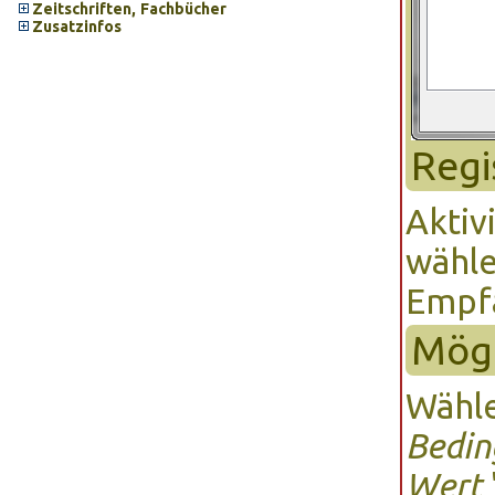
Zeitschriften, Fachbücher
Zusatzinfos
Regi
Aktiv
wähle
Empfä
Mögl
Wähl
Bedin
Wert