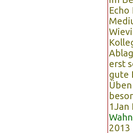
Echo 
Mediu
Wievi
Kolle
Ablag
erst 
gute
Üben 
beson
1
Jan 
Wahn
2013