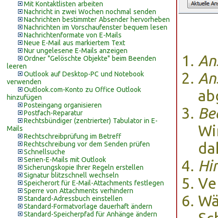
Mit Kontaktlisten arbeiten
Nachricht in zwei Wochen nochmal senden
Nachrichten bestimmter Absender hervorheben
Nachrichten im Vorschaufenster bequem lesen
Nachrichtenformate von E-Mails
Neue E-Mail aus markiertem Text
Nur ungelesene E-Mails anzeigen
An
Ordner "Gelöschte Objekte" beim Beenden
leeren
An
Outlook auf Desktop-PC und Notebook
verwenden
Outlook.com-Konto zu Office Outlook
ab
hinzufügen
Posteingang organisieren
Be
Postfach-Reparatur
Rechtsbündiger (zentrierter) Tabulator in E-
Wi
Mails
Rechtschreibprüfung im Betreff
da
Rechtschreibung vor dem Senden prüfen
Schnellsuche
Serien-E-Mails mit Outlook
Hi
Sicherungskopie Ihrer Regeln erstellen
Signatur blitzschnell wechseln
Ve
Speicherort für E-Mail-Attachments festlegen
Sperre von Attachments verhindern
Wä
Standard-Adressbuch einstellen
Standard-Formatvorlage dauerhaft ändern
Standard-Speicherpfad für Anhänge ändern