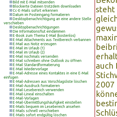
Bild mit E-Mail mitsenden
Blockierte Dateien trotzdem downloaden
steht
Cc-E-Mails sofort erkennen
Datum im Posteingang formatieren
gleic
Desktopbenachrichtigung an eine andere Stelle
verschieben
gewus
Desktopbenachrichtigungen
Die Informationsflut eindämmen
maxim
E-Book zum Thema E-Mail (kostenlos)
E-Mail Attachments aus Textbereich verbannen
E-Mail aus Notiz erzeugen
beibr
E-Mail im Urlaub (1)
E-Mail im Urlaub (2)
erhal
E-Mail nochmals versenden
E-Mail schreiben ohne Outlook zu öffnen
auch 
E-Mail Standardformatierung
E-Mail Wiedervorlage
Stich
E-Mail-Adresse eines Kontaktes in eine E-Mail
einfügen
E-Mail-Adressen aus Vorschlagsliste löschen
2007 
E-Mail-Ausdruck formatieren
E-Mail-Lesebereich verwenden
könne
E-Mail-Lineal einschalten
E-Mail-Vorlagen
best
E-Mail-Übermittlungshäufigkeit einstellen
E-Mails bequem im Lesebereich ansehen
Schlü
E-Mails schnell verschieben
E-Mails sofort endgültig löschen