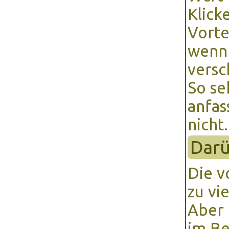
Klick
Vortei
wenn 
versc
So se
anfas
nicht.
Darü
Die v
zu vi
Aber 
im Be