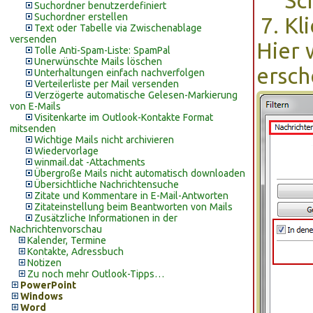
Sc
Suchordner benutzerdefiniert
Suchordner erstellen
Kl
Text oder Tabelle via Zwischenablage
versenden
Hier 
Tolle Anti-Spam-Liste: SpamPal
Unerwünschte Mails löschen
ersch
Unterhaltungen einfach nachverfolgen
Verteilerliste per Mail versenden
Verzögerte automatische Gelesen-Markierung
von E-Mails
Visitenkarte im Outlook-Kontakte Format
mitsenden
Wichtige Mails nicht archivieren
Wiedervorlage
winmail.dat -Attachments
Übergroße Mails nicht automatisch downloaden
Übersichtliche Nachrichtensuche
Zitate und Kommentare in E-Mail-Antworten
Zitateinstellung beim Beantworten von Mails
Zusätzliche Informationen in der
Nachrichtenvorschau
Kalender, Termine
Kontakte, Adressbuch
Notizen
Zu noch mehr Outlook-Tipps…
PowerPoint
Windows
Word