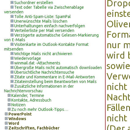
Dropd
Suchordner erstellen
Text oder Tabelle via Zwischenablage
einste
versenden
Tolle Anti-Spam-Liste: SpamPal
Unerwünschte Mails löschen
Olive
Unterhaltungen einfach nachverfolgen
Verteilerliste per Mail versenden
Forma
Verzögerte automatische Gelesen-Markierung
von E-Mails
nur m
Visitenkarte im Outlook-Kontakte Format
mitsenden
wird 
Wichtige Mails nicht archivieren
Wiedervorlage
winmail.dat -Attachments
sowi
Übergroße Mails nicht automatisch downloaden
Übersichtliche Nachrichtensuche
Verwe
Zitate und Kommentare in E-Mail-Antworten
Zitateinstellung beim Beantworten von Mails
nicht
Zusätzliche Informationen in der
Nachrichtenvorschau
Nacht
Kalender, Termine
Kontakte, Adressbuch
Notizen
Fälle
Zu noch mehr Outlook-Tipps…
PowerPoint
nich
Windows
Word
(Der 
Zeitschriften, Fachbücher