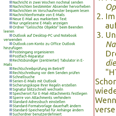
Nachricht in zwei Wochen nochmal senden
Op
Nachrichten bestimmter Absender hervorheben
Nachrichten im Vorschaufenster bequem lesen
Im
Nachrichtenformate von E-Mails
Neue E-Mail aus markiertem Text
Nur ungelesene E-Mails anzeigen
au
Ordner "Gelöschte Objekte" beim Beenden
leeren
Un
Outlook auf Desktop-PC und Notebook
verwenden
Na
Outlook.com-Konto zu Office Outlook
hinzufügen
Dr
Posteingang organisieren
Postfach-Reparatur
Rechtsbündiger (zentrierter) Tabulator in E-
di
Mails
Rechtschreibprüfung im Betreff
"H
Rechtschreibung vor dem Senden prüfen
Schnellsuche
Schon
Serien-E-Mails mit Outlook
Sicherungskopie Ihrer Regeln erstellen
wiede
Signatur blitzschnell wechseln
Speicherort für E-Mail-Attachments festlegen
Sperre von Attachments verhindern
Wenn 
Standard-Adressbuch einstellen
Standard-Formatvorlage dauerhaft ändern
verse
Standard-Speicherpfad für Anhänge ändern
Suchordner benutzerdefiniert