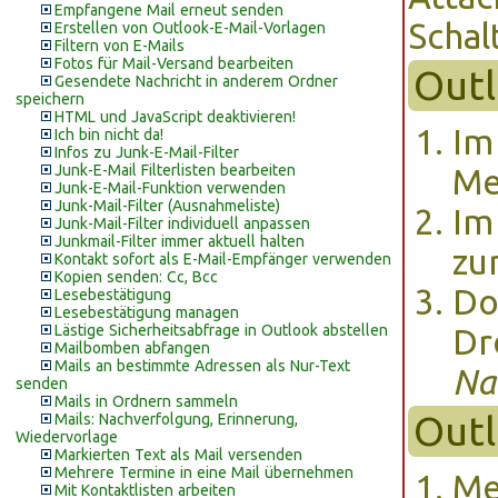
Empfangene Mail erneut senden
Schal
Erstellen von Outlook-E-Mail-Vorlagen
Filtern von E-Mails
Fotos für Mail-Versand bearbeiten
Outl
Gesendete Nachricht in anderem Ordner
speichern
HTML und JavaScript deaktivieren!
Im
Ich bin nicht da!
Infos zu Junk-E-Mail-Filter
Junk-E-Mail Filterlisten bearbeiten
M
Junk-E-Mail-Funktion verwenden
Junk-Mail-Filter (Ausnahmeliste)
Im
Junk-Mail-Filter individuell anpassen
Junkmail-Filter immer aktuell halten
zu
Kontakt sofort als E-Mail-Empfänger verwenden
Kopien senden: Cc, Bcc
Do
Lesebestätigung
Lesebestätigung managen
Lästige Sicherheitsabfrage in Outlook abstellen
Dr
Mailbomben abfangen
Mails an bestimmte Adressen als Nur-Text
Na
senden
Mails in Ordnern sammeln
Outl
Mails: Nachverfolgung, Erinnerung,
Wiedervorlage
Markierten Text als Mail versenden
Mehrere Termine in eine Mail übernehmen
Me
Mit Kontaktlisten arbeiten