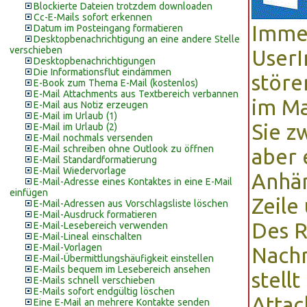
Blockierte Dateien trotzdem downloaden
Cc-E-Mails sofort erkennen
Immer
Datum im Posteingang formatieren
Desktopbenachrichtigung an eine andere Stelle
verschieben
UserI
Desktopbenachrichtigungen
Die Informationsflut eindämmen
störe
E-Book zum Thema E-Mail (kostenlos)
E-Mail Attachments aus Textbereich verbannen
im Ma
E-Mail aus Notiz erzeugen
E-Mail im Urlaub (1)
Sie z
E-Mail im Urlaub (2)
E-Mail nochmals versenden
E-Mail schreiben ohne Outlook zu öffnen
aber 
E-Mail Standardformatierung
E-Mail Wiedervorlage
Anhän
E-Mail-Adresse eines Kontaktes in eine E-Mail
einfügen
Zeile
E-Mail-Adressen aus Vorschlagsliste löschen
E-Mail-Ausdruck formatieren
Des R
E-Mail-Lesebereich verwenden
E-Mail-Lineal einschalten
E-Mail-Vorlagen
Nachr
E-Mail-Übermittlungshäufigkeit einstellen
E-Mails bequem im Lesebereich ansehen
stellt
E-Mails schnell verschieben
E-Mails sofort endgültig löschen
Attac
Eine E-Mail an mehrere Kontakte senden