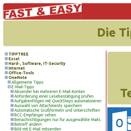
Die T
TIPPTREE
Excel
Hard-, Software, IT-Security
Internet
Office-Tools
OneNote
Allgemeine Tipps
E-Mail-Tipps
T
Absender bei mehreren E-Mail-Konten
Anforderung einer Lesebestätigung prüfen
Aufgabenfolgen mit QuickSteps automatisieren
Auswahl von Attachments speichern
Automatische Grußformeln und Unterschriften
BCC-Empfänger sehen
Benachrichtigungen nur für ausgewählte Mails
Betreff ändern
Bild mit E-Mail mitsenden