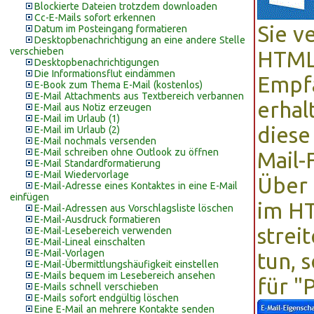
Blockierte Dateien trotzdem downloaden
Cc-E-Mails sofort erkennen
Sie v
Datum im Posteingang formatieren
Desktopbenachrichtigung an eine andere Stelle
verschieben
HTML-
Desktopbenachrichtigungen
Die Informationsflut eindämmen
Empfä
E-Book zum Thema E-Mail (kostenlos)
E-Mail Attachments aus Textbereich verbannen
erhal
E-Mail aus Notiz erzeugen
E-Mail im Urlaub (1)
diese
E-Mail im Urlaub (2)
E-Mail nochmals versenden
E-Mail schreiben ohne Outlook zu öffnen
Mail-
E-Mail Standardformatierung
E-Mail Wiedervorlage
Über 
E-Mail-Adresse eines Kontaktes in eine E-Mail
einfügen
im HT
E-Mail-Adressen aus Vorschlagsliste löschen
E-Mail-Ausdruck formatieren
strei
E-Mail-Lesebereich verwenden
E-Mail-Lineal einschalten
E-Mail-Vorlagen
tun, 
E-Mail-Übermittlungshäufigkeit einstellen
E-Mails bequem im Lesebereich ansehen
für "
E-Mails schnell verschieben
E-Mails sofort endgültig löschen
Eine E-Mail an mehrere Kontakte senden