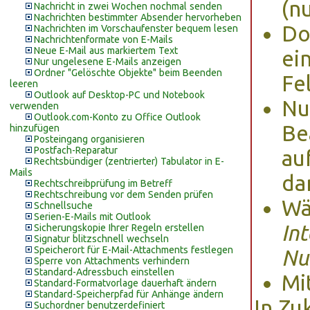
(n
Nachricht in zwei Wochen nochmal senden
Nachrichten bestimmter Absender hervorheben
Do
Nachrichten im Vorschaufenster bequem lesen
Nachrichtenformate von E-Mails
Neue E-Mail aus markiertem Text
ei
Nur ungelesene E-Mails anzeigen
Ordner "Gelöschte Objekte" beim Beenden
Fe
leeren
Outlook auf Desktop-PC und Notebook
Nu
verwenden
Outlook.com-Konto zu Office Outlook
Be
hinzufügen
Posteingang organisieren
Postfach-Reparatur
au
Rechtsbündiger (zentrierter) Tabulator in E-
Mails
da
Rechtschreibprüfung im Betreff
Rechtschreibung vor dem Senden prüfen
Wä
Schnellsuche
Serien-E-Mails mit Outlook
In
Sicherungskopie Ihrer Regeln erstellen
Signatur blitzschnell wechseln
Speicherort für E-Mail-Attachments festlegen
Nu
Sperre von Attachments verhindern
Standard-Adressbuch einstellen
Mi
Standard-Formatvorlage dauerhaft ändern
Standard-Speicherpfad für Anhänge ändern
In Zu
Suchordner benutzerdefiniert