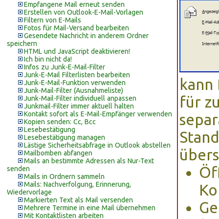
Empfangene Mail erneut senden
Erstellen von Outlook-E-Mail-Vorlagen
Filtern von E-Mails
Fotos für Mail-Versand bearbeiten
Gesendete Nachricht in anderem Ordner
speichern
HTML und JavaScript deaktivieren!
Ich bin nicht da!
Infos zu Junk-E-Mail-Filter
Junk-E-Mail Filterlisten bearbeiten
kann 
Junk-E-Mail-Funktion verwenden
Junk-Mail-Filter (Ausnahmeliste)
für z
Junk-Mail-Filter individuell anpassen
Junkmail-Filter immer aktuell halten
Kontakt sofort als E-Mail-Empfänger verwenden
separ
Kopien senden: Cc, Bcc
Lesebestätigung
Stand
Lesebestätigung managen
Lästige Sicherheitsabfrage in Outlook abstellen
übers
Mailbomben abfangen
Mails an bestimmte Adressen als Nur-Text
Öf
senden
Mails in Ordnern sammeln
Mails: Nachverfolgung, Erinnerung,
Ko
Wiedervorlage
Markierten Text als Mail versenden
Ge
Mehrere Termine in eine Mail übernehmen
Mit Kontaktlisten arbeiten