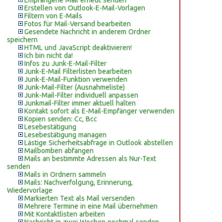
Empfangene Mail erneut senden
Erstellen von Outlook-E-Mail-Vorlagen
Filtern von E-Mails
Fotos für Mail-Versand bearbeiten
Gesendete Nachricht in anderem Ordner
speichern
HTML und JavaScript deaktivieren!
Ich bin nicht da!
Infos zu Junk-E-Mail-Filter
Junk-E-Mail Filterlisten bearbeiten
Junk-E-Mail-Funktion verwenden
Junk-Mail-Filter (Ausnahmeliste)
Junk-Mail-Filter individuell anpassen
Junkmail-Filter immer aktuell halten
Kontakt sofort als E-Mail-Empfänger verwenden
Kopien senden: Cc, Bcc
Lesebestätigung
Lesebestätigung managen
Lästige Sicherheitsabfrage in Outlook abstellen
Mailbomben abfangen
Mails an bestimmte Adressen als Nur-Text
senden
Mails in Ordnern sammeln
Mails: Nachverfolgung, Erinnerung,
Wiedervorlage
Markierten Text als Mail versenden
Mehrere Termine in eine Mail übernehmen
Mit Kontaktlisten arbeiten