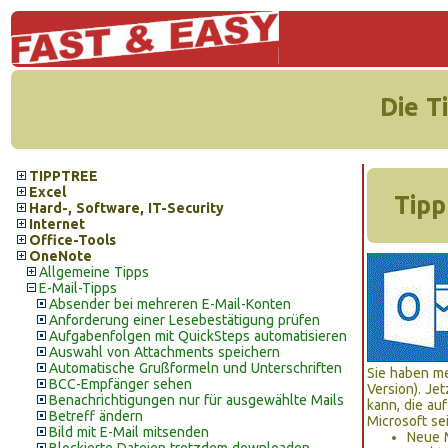
Die T
TIPPTREE
Excel
Tipp
Hard-, Software, IT-Security
Internet
Office-Tools
OneNote
Allgemeine Tipps
E-Mail-Tipps
Absender bei mehreren E-Mail-Konten
Anforderung einer Lesebestätigung prüfen
Aufgabenfolgen mit QuickSteps automatisieren
Auswahl von Attachments speichern
Automatische Grußformeln und Unterschriften
Sie haben me
BCC-Empfänger sehen
Version). Je
Benachrichtigungen nur für ausgewählte Mails
kann, die au
Betreff ändern
Microsoft se
Bild mit E-Mail mitsenden
Neue M