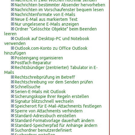
Nachricht in zwei Wochen nochmal senden
Nachrichten bestimmter Absender hervorheben
Nachrichten im Vorschaufenster bequem lesen
Nachrichtenformate von E-Mails
Neue E-Mail aus markiertem Text
Nur ungelesene E-Mails anzeigen
Ordner "Gelöschte Objekte" beim Beenden
leeren
Outlook auf Desktop-PC und Notebook
verwenden
Outlook.com-Konto zu Office Outlook
hinzufügen
Posteingang organisieren
Postfach-Reparatur
Rechtsbündiger (zentrierter) Tabulator in E-
Mails
Rechtschreibprüfung im Betreff
Rechtschreibung vor dem Senden prüfen
Schnellsuche
Serien-E-Mails mit Outlook
Sicherungskopie Ihrer Regeln erstellen
Signatur blitzschnell wechseln
Speicherort für E-Mail-Attachments festlegen
Sperre von Attachments verhindern
Standard-Adressbuch einstellen
Standard-Formatvorlage dauerhaft ändern
Standard-Speicherpfad für Anhänge ändern
Suchordner benutzerdefiniert