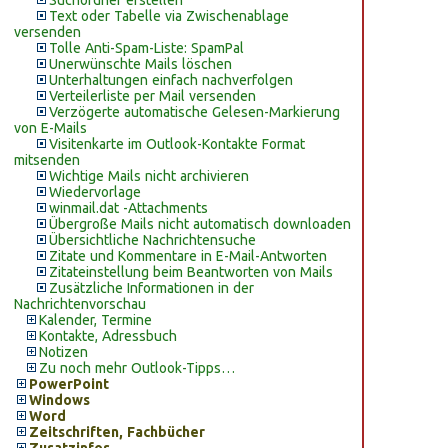
Suchordner erstellen
Text oder Tabelle via Zwischenablage
versenden
Tolle Anti-Spam-Liste: SpamPal
Unerwünschte Mails löschen
Unterhaltungen einfach nachverfolgen
Verteilerliste per Mail versenden
Verzögerte automatische Gelesen-Markierung
von E-Mails
Visitenkarte im Outlook-Kontakte Format
mitsenden
Wichtige Mails nicht archivieren
Wiedervorlage
winmail.dat -Attachments
Übergroße Mails nicht automatisch downloaden
Übersichtliche Nachrichtensuche
Zitate und Kommentare in E-Mail-Antworten
Zitateinstellung beim Beantworten von Mails
Zusätzliche Informationen in der
Nachrichtenvorschau
Kalender, Termine
Kontakte, Adressbuch
Notizen
Zu noch mehr Outlook-Tipps…
PowerPoint
Windows
Word
Zeitschriften, Fachbücher