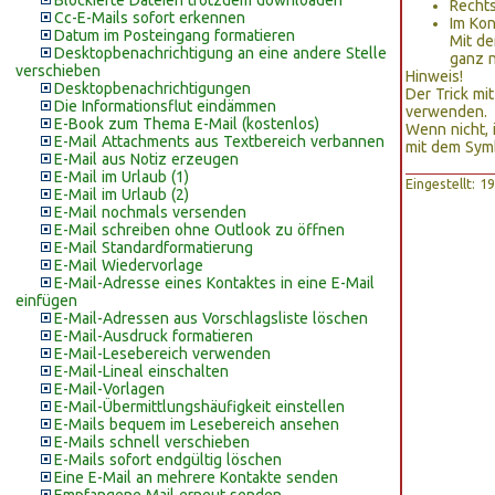
Blockierte Dateien trotzdem downloaden
Rechts
Cc-E-Mails sofort erkennen
Im Kon
Datum im Posteingang formatieren
Mit d
Desktopbenachrichtigung an eine andere Stelle
ganz n
verschieben
Hinweis!
Desktopbenachrichtigungen
Der Trick mi
Die Informationsflut eindämmen
verwenden.
E-Book zum Thema E-Mail (kostenlos)
Wenn nicht, 
E-Mail Attachments aus Textbereich verbannen
mit dem Sy
E-Mail aus Notiz erzeugen
E-Mail im Urlaub (1)
Eingestellt: 
E-Mail im Urlaub (2)
E-Mail nochmals versenden
E-Mail schreiben ohne Outlook zu öffnen
E-Mail Standardformatierung
E-Mail Wiedervorlage
E-Mail-Adresse eines Kontaktes in eine E-Mail
einfügen
E-Mail-Adressen aus Vorschlagsliste löschen
E-Mail-Ausdruck formatieren
E-Mail-Lesebereich verwenden
E-Mail-Lineal einschalten
E-Mail-Vorlagen
E-Mail-Übermittlungshäufigkeit einstellen
E-Mails bequem im Lesebereich ansehen
E-Mails schnell verschieben
E-Mails sofort endgültig löschen
Eine E-Mail an mehrere Kontakte senden