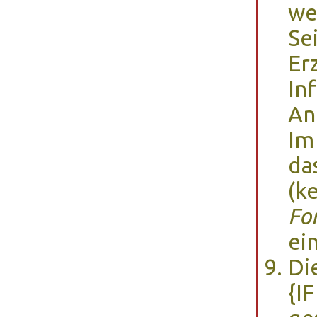
we
Se
Er
In
An
Im
da
(ke
Fo
ein
Di
{I