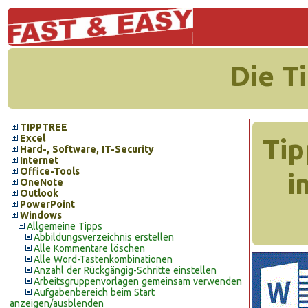
Die T
TIPPTREE
Excel
Tip
Hard-, Software, IT-Security
Internet
Office-Tools
i
OneNote
Outlook
PowerPoint
Windows
Allgemeine Tipps
Abbildungsverzeichnis erstellen
Alle Kommentare löschen
Alle Word-Tastenkombinationen
Anzahl der Rückgängig-Schritte einstellen
Arbeitsgruppenvorlagen gemeinsam verwenden
Aufgabenbereich beim Start
anzeigen/ausblenden