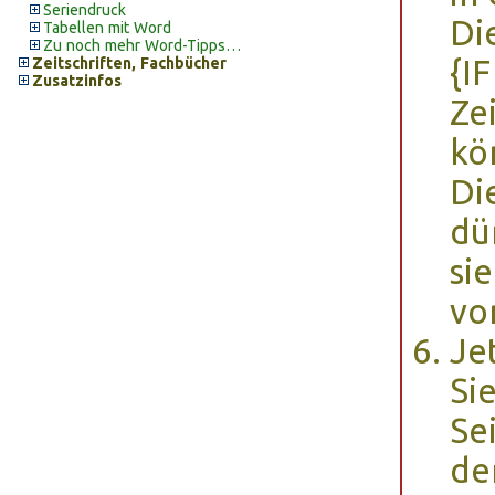
Seriendruck
Die
Tabellen mit Word
Zu noch mehr Word-Tipps…
{I
Zeitschriften, Fachbücher
Zusatzinfos
Ze
kö
Di
dü
si
vo
Je
Si
Se
de