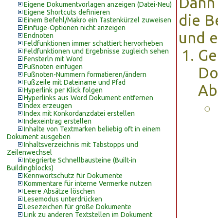
Dann 
Eigene Dokumentvorlagen anzeigen (Datei-Neu)
Eigene Shortcuts definieren
die B
Einem Befehl/Makro ein Tastenkürzel zuweisen
Einfüge-Optionen nicht anzeigen
und e
Endnoten
Feldfunktionen immer schattiert hervorheben
Ge
Feldfunktionen und Ergebnisse zugleich sehen
Fensterln mit Word
Fußnoten einfügen
Do
Fußnoten-Nummern formatieren/ändern
Fußzeile mit Dateiname und Pfad
Ab
Hyperlink per Klick folgen
Hyperlinks aus Word Dokument entfernen
Index erzeugen
Index mit Konkordanzdatei erstellen
Indexeintrag erstellen
Inhalte von Textmarken beliebig oft in einem
Dokument ausgeben
Inhaltsverzeichnis mit Tabstopps und
Zeilenwechsel
Integrierte Schnellbausteine (Built-in
Buildingblocks)
Kennwortschutz für Dokumente
Kommentare für interne Vermerke nutzen
Leere Absätze löschen
Lesemodus unterdrücken
Lesezeichen für große Dokumente
Link zu anderen Textstellen im Dokument