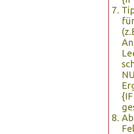
Ti
fü
(z
An
Le
sc
NU
Er
{I
ge
Ab
Fe