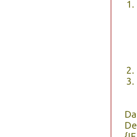
Da
De
{I