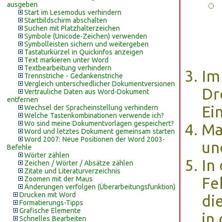
ausgeben
Start im Lesemodus verhindern
Startbildschirm abschalten
Suchen mit Platzhalterzeichen
Symbole (Unicode-Zeichen) verwenden
Symbolleisten sichern und weitergeben
Tastaturkürzel in Quickinfos anzeigen
Text markieren unter Word
Textbearbeitung verhindern
Im
Trennstriche - Gedankenstriche
Vergleich unterschiedlicher Dokumentversionen
Dr
Vertrauliche Daten aus Word-Dokument
entfernen
Ein
Wechsel der Spracheinstellung verhindern
Welche Tastenkombinationen verwende ich?
Wo sind meine Dokumentvorlagen gespeichert?
Ma
Word und letztes Dokument gemeinsam starten
Word 2007: Neue Positionen der Word 2003-
un
Befehle
Wörter zählen
In
Zeichen / Wörter / Absätze zählen
Zitate und Literaturverzeichnis
Fe
Zoomen mit der Maus
Änderungen verfolgen (Überarbeitungsfunktion)
Drucken mit Word
di
Formatierungs-Tipps
Grafische Elemente
in
Schnelles Bearbeiten