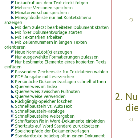
Linkaufruf aus dem Text direkt folgen
Mehrere Versionen speichern
Miniaturvorschau speichern
Minisymbolleiste nur mit Kontetxtmenü
anzeigen
Mit dem zuletzt bearbeiteten Dokument starten
Mit fixer Dokumentvorlage starten
Mit Textmarken arbeiten
Mit Zeilennummern in langen Texten
orientieren
Neue Normal.dot(x) erzeugen
Nur ausgewählte Formatierungen zulassen
Nur bestimmte Elemente eines kopierten Texts
einfügen
Passenden Zeichensatz für Textdateien wählen
PDF-Ausgabe mit Lesezeichen
Persönliche Dokumentvorlagen schnell öffnen
Querverweis im Index
Querverweis zwischen Fußnoten
Nu
Querverweise verwenden
Rückgängig-Speicher löschen
die
Schnellbaustein vs. AutoText
Schnellbaustein-Kataloge
Schnellbausteine weitergeben
Schriftarten fix in Word-Dokumente einbinden
Shortcuts auf Word Standard zurücksetzen
Speicherpfade der Dokumentvorlagen
Standardtexte beliebig oft in einem Dokument