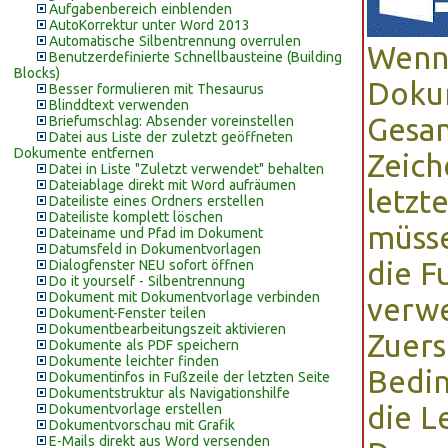
Aufgabenbereich einblenden
AutoKorrektur unter Word 2013
Automatische Silbentrennung overrulen
Wenn 
Benutzerdefinierte Schnellbausteine (Building
Blocks)
Doku
Besser formulieren mit Thesaurus
Blinddtext verwenden
Gesam
Briefumschlag: Absender voreinstellen
Datei aus Liste der zuletzt geöffneten
Dokumente entfernen
Zeich
Datei in Liste "Zuletzt verwendet" behalten
Dateiablage direkt mit Word aufräumen
letzt
Dateiliste eines Ordners erstellen
Dateiliste komplett löschen
müsse
Dateiname und Pfad im Dokument
Datumsfeld in Dokumentvorlagen
die F
Dialogfenster NEU sofort öffnen
Do it yourself - Silbentrennung
Dokument mit Dokumentvorlage verbinden
verw
Dokument-Fenster teilen
Dokumentbearbeitungszeit aktivieren
Zuers
Dokumente als PDF speichern
Dokumente leichter finden
Bedin
Dokumentinfos in Fußzeile der letzten Seite
Dokumentstruktur als Navigationshilfe
die L
Dokumentvorlage erstellen
Dokumentvorschau mit Grafik
E-Mails direkt aus Word versenden