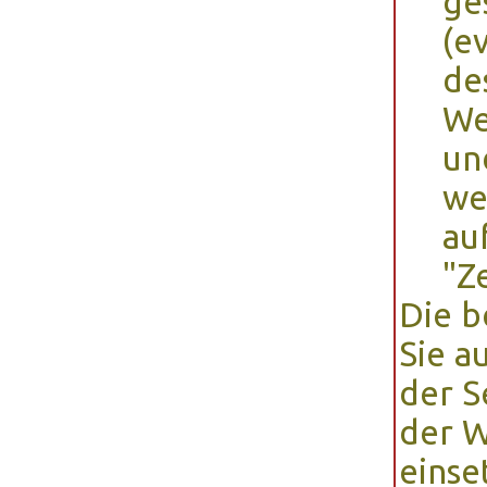
ge
(e
de
We
un
we
auf
"Z
Die 
Sie a
der S
der W
einse