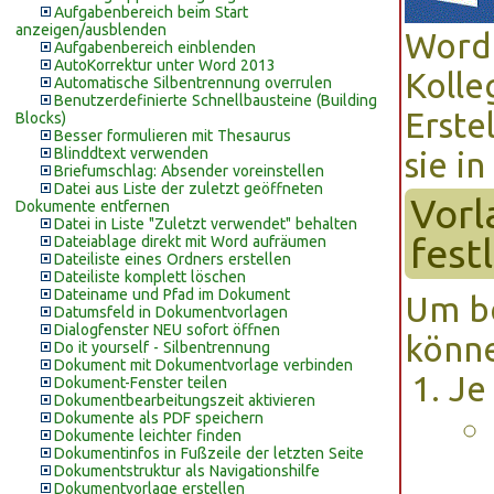
Aufgabenbereich beim Start
anzeigen/ausblenden
Word 
Aufgabenbereich einblenden
AutoKorrektur unter Word 2013
Kolle
Automatische Silbentrennung overrulen
Benutzerdefinierte Schnellbausteine (Building
Erste
Blocks)
Besser formulieren mit Thesaurus
Blinddtext verwenden
sie i
Briefumschlag: Absender voreinstellen
Datei aus Liste der zuletzt geöffneten
Vorl
Dokumente entfernen
Datei in Liste "Zuletzt verwendet" behalten
fest
Dateiablage direkt mit Word aufräumen
Dateiliste eines Ordners erstellen
Dateiliste komplett löschen
Dateiname und Pfad im Dokument
Um be
Datumsfeld in Dokumentvorlagen
Dialogfenster NEU sofort öffnen
könne
Do it yourself - Silbentrennung
Dokument mit Dokumentvorlage verbinden
Je
Dokument-Fenster teilen
Dokumentbearbeitungszeit aktivieren
Dokumente als PDF speichern
Dokumente leichter finden
Dokumentinfos in Fußzeile der letzten Seite
Dokumentstruktur als Navigationshilfe
Dokumentvorlage erstellen