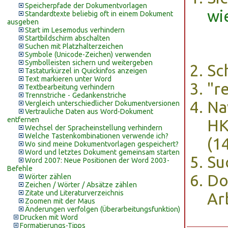
Speicherpfade der Dokumentvorlagen
wi
Standardtexte beliebig oft in einem Dokument
ausgeben
Start im Lesemodus verhindern
Startbildschirm abschalten
Suchen mit Platzhalterzeichen
Symbole (Unicode-Zeichen) verwenden
Symbolleisten sichern und weitergeben
Sc
Tastaturkürzel in Quickinfos anzeigen
Text markieren unter Word
"r
Textbearbeitung verhindern
Trennstriche - Gedankenstriche
Na
Vergleich unterschiedlicher Dokumentversionen
Vertrauliche Daten aus Word-Dokument
entfernen
HK
Wechsel der Spracheinstellung verhindern
Welche Tastenkombinationen verwende ich?
(1
Wo sind meine Dokumentvorlagen gespeichert?
Word und letztes Dokument gemeinsam starten
Su
Word 2007: Neue Positionen der Word 2003-
Befehle
Do
Wörter zählen
Zeichen / Wörter / Absätze zählen
Zitate und Literaturverzeichnis
Ar
Zoomen mit der Maus
Änderungen verfolgen (Überarbeitungsfunktion)
Drucken mit Word
Formatierungs-Tipps