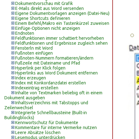
Dokumentvorschau mit Grafik
E-Mails direkt aus Word versenden
Eigene Dokumentvorlagen anzeigen (Datei-Neu)
Eigene Shortcuts definieren
Einem Befehl/Makro ein Tastenkürzel zuweisen
Einfüge-Optionen nicht anzeigen
Endnoten
Feldfunktionen immer schattiert hervorheben
Feldfunktionen und Ergebnisse zugleich sehen
Fensterln mit Word
Fußnoten einfügen
Fußnoten-Nummern formatieren/ändern
Fußzeile mit Dateiname und Pfad
Hyperlink per Klick folgen
Hyperlinks aus Word Dokument entfernen
Index erzeugen
Index mit Konkordanzdatei erstellen
Indexeintrag erstellen
Inhalte von Textmarken beliebig oft in einem
Dokument ausgeben
Inhaltsverzeichnis mit Tabstopps und
Zeilenwechsel
Integrierte Schnellbausteine (Built-in
Buildingblocks)
Kennwortschutz für Dokumente
Kommentare für interne Vermerke nutzen
Leere Absätze löschen
Lesemodus unterdrücken