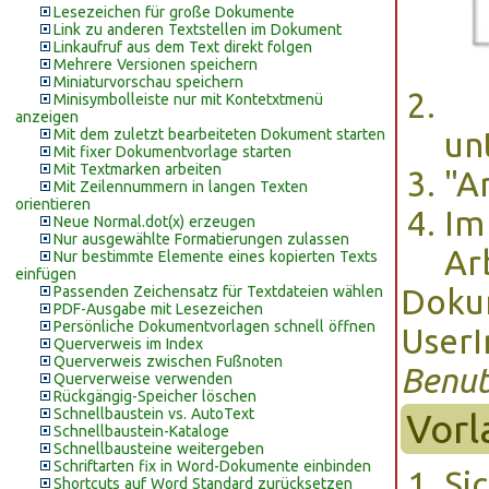
Lesezeichen für große Dokumente
Link zu anderen Textstellen im Dokument
Linkaufruf aus dem Text direkt folgen
Mehrere Versionen speichern
Miniaturvorschau speichern
Minisymbolleiste nur mit Kontetxtmenü
anzeigen
Mit dem zuletzt bearbeiteten Dokument starten
un
Mit fixer Dokumentvorlage starten
Mit Textmarken arbeiten
"A
Mit Zeilennummern in langen Texten
orientieren
Im
Neue Normal.dot(x) erzeugen
Nur ausgewählte Formatierungen zulassen
Ar
Nur bestimmte Elemente eines kopierten Texts
einfügen
Passenden Zeichensatz für Textdateien wählen
Dokum
PDF-Ausgabe mit Lesezeichen
Persönliche Dokumentvorlagen schnell öffnen
UserI
Querverweis im Index
Querverweis zwischen Fußnoten
Benut
Querverweise verwenden
Rückgängig-Speicher löschen
Schnellbaustein vs. AutoText
Vorl
Schnellbaustein-Kataloge
Schnellbausteine weitergeben
Schriftarten fix in Word-Dokumente einbinden
Si
Shortcuts auf Word Standard zurücksetzen