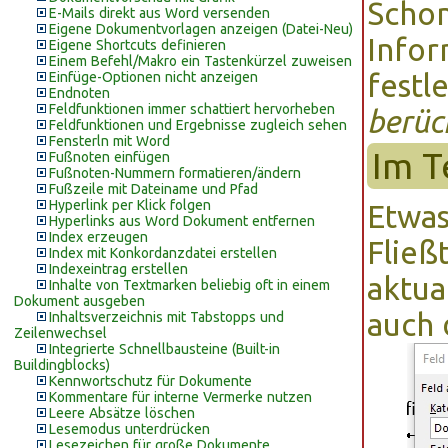
Schon
E-Mails direkt aus Word versenden
Eigene Dokumentvorlagen anzeigen (Datei-Neu)
Infor
Eigene Shortcuts definieren
Einem Befehl/Makro ein Tastenkürzel zuweisen
festl
Einfüge-Optionen nicht anzeigen
Endnoten
Feldfunktionen immer schattiert hervorheben
berüc
Feldfunktionen und Ergebnisse zugleich sehen
Fensterln mit Word
Im T
Fußnoten einfügen
Fußnoten-Nummern formatieren/ändern
Fußzeile mit Dateiname und Pfad
Hyperlink per Klick folgen
Etwas
Hyperlinks aus Word Dokument entfernen
Index erzeugen
Fließ
Index mit Konkordanzdatei erstellen
Indexeintrag erstellen
aktua
Inhalte von Textmarken beliebig oft in einem
Dokument ausgeben
auch 
Inhaltsverzeichnis mit Tabstopps und
Zeilenwechsel
Integrierte Schnellbausteine (Built-in
Buildingblocks)
Kennwortschutz für Dokumente
Kommentare für interne Vermerke nutzen
Leere Absätze löschen
Lesemodus unterdrücken
Lesezeichen für große Dokumente