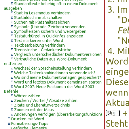
Standardtexte beliebig oft in einem Dokument
Im
ausgeben
Start im Lesemodus verhindern
"D
Startbildschirm abschalten
Suchen mit Platzhalterzeichen
Symbole (Unicode-Zeichen) verwenden
Fe
Symbolleisten sichern und weitergeben
Tastaturkürzel in Quickinfos anzeigen
"N
Text markieren unter Word
Textbearbeitung verhindern
Mi
Trennstriche - Gedankenstriche
Vergleich unterschiedlicher Dokumentversionen
Word 
Vertrauliche Daten aus Word-Dokument
entfernen
Wechsel der Spracheinstellung verhindern
einge
Welche Tastenkombinationen verwende ich?
Wo sind meine Dokumentvorlagen gespeichert?
Diese
Word und letztes Dokument gemeinsam starten
Word 2007: Neue Positionen der Word 2003-
wenn 
Befehle
Wörter zählen
Aktua
Zeichen / Wörter / Absätze zählen
Zitate und Literaturverzeichnis
Zoomen mit der Maus
Änderungen verfolgen (Überarbeitungsfunktion)
Drucken mit Word
Steht
Formatierungs-Tipps
Grafische Elemente