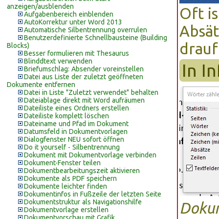
anzeigen/ausblenden
Oft i
Aufgabenbereich einblenden
AutoKorrektur unter Word 2013
Absät
Automatische Silbentrennung overrulen
Benutzerdefinierte Schnellbausteine (Building
drauf
Blocks)
Besser formulieren mit Thesaurus
Blinddtext verwenden
In I
Briefumschlag: Absender voreinstellen
Datei aus Liste der zuletzt geöffneten
Dokumente entfernen
Datei in Liste "Zuletzt verwendet" behalten
Dateiablage direkt mit Word aufräumen
Dateiliste eines Ordners erstellen
Dateiliste komplett löschen
Dateiname und Pfad im Dokument
Datumsfeld in Dokumentvorlagen
Dialogfenster NEU sofort öffnen
Do it yourself - Silbentrennung
Dokument mit Dokumentvorlage verbinden
Dokument-Fenster teilen
Dokumentbearbeitungszeit aktivieren
Dokumente als PDF speichern
Dokumente leichter finden
Dokumentinfos in Fußzeile der letzten Seite
Dokumentstruktur als Navigationshilfe
Dokum
Dokumentvorlage erstellen
Dokumentvorschau mit Grafik