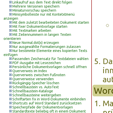
Linkaufruf aus dem Text direkt folgen
Mehrere Versionen speichern
Miniaturvorschau speichern
Minisymbolleiste nur mit Kontetxtmenü
anzeigen
Mit dem zuletzt bearbeiteten Dokument starten
Mit fixer Dokumentvorlage starten
Mit Textmarken arbeiten
Mit Zeilennummern in langen Texten
orientieren
Neue Normal.dot(x) erzeugen
Nur ausgewählte Formatierungen zulassen
Nur bestimmte Elemente eines kopierten Texts
einfügen
Passenden Zeichensatz für Textdateien wählen
Da
PDF-Ausgabe mit Lesezeichen
Persönliche Dokumentvorlagen schnell öffnen
in
Querverweis im Index
Querverweis zwischen Fußnoten
au
Querverweise verwenden
Rückgängig-Speicher löschen
Schnellbaustein vs. AutoText
Wor
Schnellbaustein-Kataloge
Schnellbausteine weitergeben
Schriftarten fix in Word-Dokumente einbinden
Ma
Shortcuts auf Word Standard zurücksetzen
Speicherpfade der Dokumentvorlagen
pr
Standardtexte beliebig oft in einem Dokument