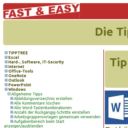
Die T
TIPPTREE
Excel
Tip
Hard-, Software, IT-Security
Internet
Office-Tools
OneNote
Outlook
PowerPoint
Windows
Allgemeine Tipps
Abbildungsverzeichnis erstellen
Alle Kommentare löschen
Alle Word-Tastenkombinationen
Anzahl der Rückgängig-Schritte einstellen
Arbeitsgruppenvorlagen gemeinsam verwenden
Aufgabenbereich beim Start
anzeigen/ausblenden