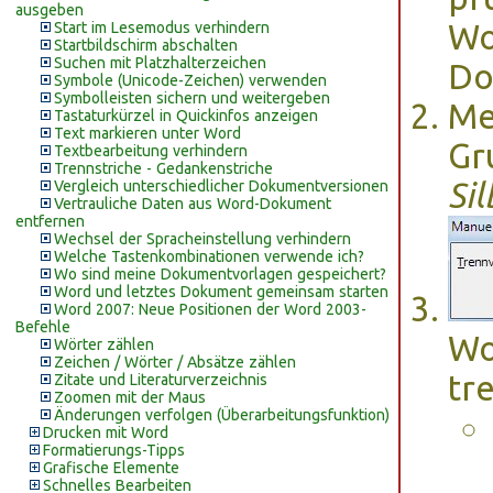
ausgeben
Wo
Start im Lesemodus verhindern
Startbildschirm abschalten
Suchen mit Platzhalterzeichen
Do
Symbole (Unicode-Zeichen) verwenden
Symbolleisten sichern und weitergeben
Me
Tastaturkürzel in Quickinfos anzeigen
Text markieren unter Word
Gr
Textbearbeitung verhindern
Trennstriche - Gedankenstriche
Si
Vergleich unterschiedlicher Dokumentversionen
Vertrauliche Daten aus Word-Dokument
entfernen
Wechsel der Spracheinstellung verhindern
Welche Tastenkombinationen verwende ich?
Wo sind meine Dokumentvorlagen gespeichert?
Word und letztes Dokument gemeinsam starten
Word 2007: Neue Positionen der Word 2003-
Befehle
Wo
Wörter zählen
Zeichen / Wörter / Absätze zählen
tr
Zitate und Literaturverzeichnis
Zoomen mit der Maus
Änderungen verfolgen (Überarbeitungsfunktion)
Drucken mit Word
Formatierungs-Tipps
Grafische Elemente
Schnelles Bearbeiten