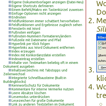
Wo
Eigene Dokumentvorlagen anzeigen (Datei-Neu)
Eigene Shortcuts definieren
Einem Befehl/Makro ein Tastenkürzel zuweisen
Do
Einfüge-Optionen nicht anzeigen
Endnoten
M
Feldfunktionen immer schattiert hervorheben
Feldfunktionen und Ergebnisse zugleich sehen
Si
Fensterln mit Word
Fußnoten einfügen
Fußnoten-Nummern formatieren/ändern
Fußzeile mit Dateiname und Pfad
Hyperlink per Klick folgen
Hyperlinks aus Word Dokument entfernen
Index erzeugen
Index mit Konkordanzdatei erstellen
Indexeintrag erstellen
Inhalte von Textmarken beliebig oft in einem
Dokument ausgeben
Inhaltsverzeichnis mit Tabstopps und
Zeilenwechsel
kl
Integrierte Schnellbausteine (Built-in
Buildingblocks)
Wo
Kennwortschutz für Dokumente
Kommentare für interne Vermerke nutzen
Leere Absätze löschen
tr
Lesemodus unterdrücken
Lesezeichen für große Dokumente
Link zu anderen Textstellen im Dokument