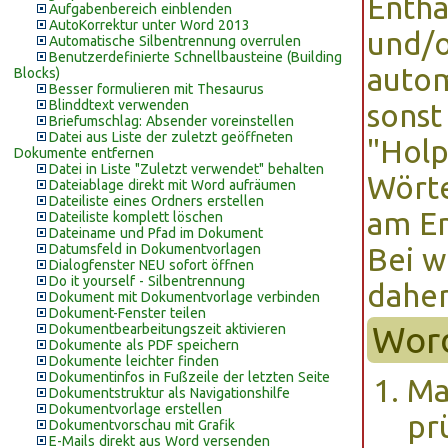
Enthä
Aufgabenbereich einblenden
AutoKorrektur unter Word 2013
und/o
Automatische Silbentrennung overrulen
Benutzerdefinierte Schnellbausteine (Building
autom
Blocks)
Besser formulieren mit Thesaurus
Blinddtext verwenden
sonst
Briefumschlag: Absender voreinstellen
Datei aus Liste der zuletzt geöffneten
"Holp
Dokumente entfernen
Datei in Liste "Zuletzt verwendet" behalten
Wörte
Dateiablage direkt mit Word aufräumen
Dateiliste eines Ordners erstellen
am E
Dateiliste komplett löschen
Dateiname und Pfad im Dokument
Datumsfeld in Dokumentvorlagen
Bei w
Dialogfenster NEU sofort öffnen
Do it yourself - Silbentrennung
daher
Dokument mit Dokumentvorlage verbinden
Dokument-Fenster teilen
Wor
Dokumentbearbeitungszeit aktivieren
Dokumente als PDF speichern
Dokumente leichter finden
Dokumentinfos in Fußzeile der letzten Seite
Ma
Dokumentstruktur als Navigationshilfe
Dokumentvorlage erstellen
pr
Dokumentvorschau mit Grafik
E-Mails direkt aus Word versenden