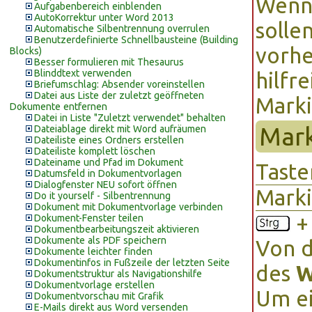
Wenn 
Aufgabenbereich einblenden
AutoKorrektur unter Word 2013
solle
Automatische Silbentrennung overrulen
Benutzerdefinierte Schnellbausteine (Building
vorhe
Blocks)
Besser formulieren mit Thesaurus
Blinddtext verwenden
hilfr
Briefumschlag: Absender voreinstellen
Datei aus Liste der zuletzt geöffneten
Marki
Dokumente entfernen
Datei in Liste "Zuletzt verwendet" behalten
Mark
Dateiablage direkt mit Word aufräumen
Dateiliste eines Ordners erstellen
Dateiliste komplett löschen
Dateiname und Pfad im Dokument
Tast
Datumsfeld in Dokumentvorlagen
Dialogfenster NEU sofort öffnen
Mark
Do it yourself - Silbentrennung
Dokument mit Dokumentvorlage verbinden
Dokument-Fenster teilen
Dokumentbearbeitungszeit aktivieren
Dokumente als PDF speichern
Von d
Dokumente leichter finden
Dokumentinfos in Fußzeile der letzten Seite
des
W
Dokumentstruktur als Navigationshilfe
Dokumentvorlage erstellen
Um e
Dokumentvorschau mit Grafik
E-Mails direkt aus Word versenden