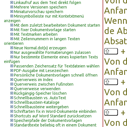
Von d
Linkaufruf aus dem Text direkt folgen
Mehrere Versionen speichern
Anfan
Miniaturvorschau speichern
Minisymbolleiste nur mit Kontetxtmenü
Wenn
anzeigen
Mit dem zuletzt bearbeiteten Dokument starten
de Ab
Mit fixer Dokumentvorlage starten
Mit Textmarken arbeiten
Absat
Mit Zeilennummern in langen Texten
orientieren
Neue Normal.dot(x) erzeugen
Nur ausgewählte Formatierungen zulassen
Nur bestimmte Elemente eines kopierten Texts
Von d
einfügen
Passenden Zeichensatz für Textdateien wählen
Anfan
PDF-Ausgabe mit Lesezeichen
Persönliche Dokumentvorlagen schnell öffnen
Querverweis im Index
Querverweis zwischen Fußnoten
Querverweise verwenden
Von d
Rückgängig-Speicher löschen
Schnellbaustein vs. AutoText
Anfa
Schnellbaustein-Kataloge
Schnellbausteine weitergeben
Schriftarten fix in Word-Dokumente einbinden
Shortcuts auf Word Standard zurücksetzen
Von d
Speicherpfade der Dokumentvorlagen
Standardtexte beliebig oft in einem Dokument