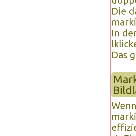
doppe
Die 
marki
In de
lklick
Das 
Mark
Bild
Wenn 
marki
effizi