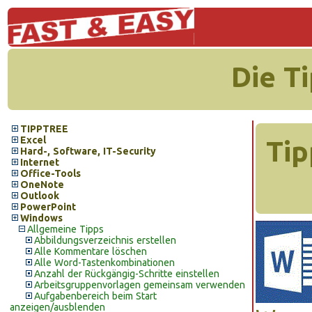
Die T
TIPPTREE
Excel
Tip
Hard-, Software, IT-Security
Internet
Office-Tools
OneNote
Outlook
PowerPoint
Windows
Allgemeine Tipps
Abbildungsverzeichnis erstellen
Alle Kommentare löschen
Alle Word-Tastenkombinationen
Anzahl der Rückgängig-Schritte einstellen
Arbeitsgruppenvorlagen gemeinsam verwenden
Aufgabenbereich beim Start
anzeigen/ausblenden