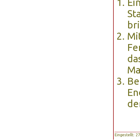
Ei
St
br
Mi
Fe
da
Ma
Be
En
de
Eingestellt: 2