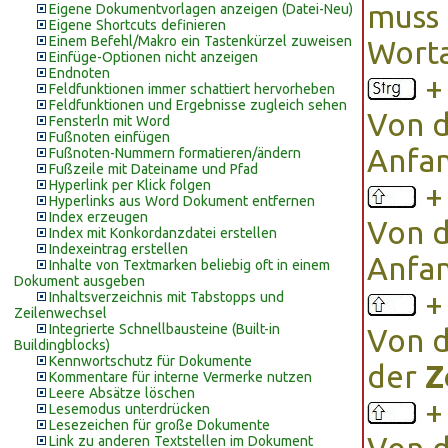
muss 
Eigene Dokumentvorlagen anzeigen (Datei-Neu)
Eigene Shortcuts definieren
Einem Befehl/Makro ein Tastenkürzel zuweisen
Worta
Einfüge-Optionen nicht anzeigen
Endnoten
Feldfunktionen immer schattiert hervorheben
Feldfunktionen und Ergebnisse zugleich sehen
Von d
Fensterln mit Word
Fußnoten einfügen
Anfa
Fußnoten-Nummern formatieren/ändern
Fußzeile mit Dateiname und Pfad
Hyperlink per Klick folgen
Hyperlinks aus Word Dokument entfernen
Index erzeugen
Von d
Index mit Konkordanzdatei erstellen
Indexeintrag erstellen
Anfa
Inhalte von Textmarken beliebig oft in einem
Dokument ausgeben
Inhaltsverzeichnis mit Tabstopps und
Zeilenwechsel
Integrierte Schnellbausteine (Built-in
Von d
Buildingblocks)
Kennwortschutz für Dokumente
der
Z
Kommentare für interne Vermerke nutzen
Leere Absätze löschen
Lesemodus unterdrücken
Lesezeichen für große Dokumente
Link zu anderen Textstellen im Dokument