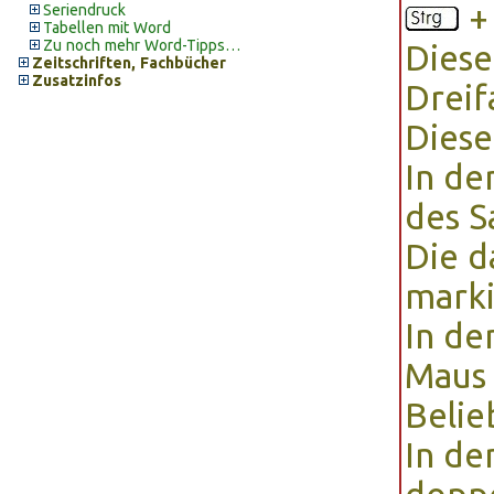
+ 
Seriendruck
Tabellen mit Word
Zu noch mehr Word-Tipps…
Dies
Zeitschriften, Fachbücher
Zusatzinfos
Dreif
Dies
In de
des S
Die 
marki
In de
Maus 
Belie
In de