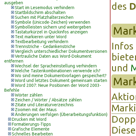
ausgeben
des
D
Start im Lesemodus verhindern
Startbildschirm abschalten
Suchen mit Platzhalterzeichen
Symbole (Unicode-Zeichen) verwenden
Mark
Symbolleisten sichern und weitergeben
Tastaturkürzel in Quickinfos anzeigen
Text markieren unter Word
Textbearbeitung verhindern
Infos
Trennstriche - Gedankenstriche
Vergleich unterschiedlicher Dokumentversionen
biete
Vertrauliche Daten aus Word-Dokument
entfernen
und
M
Wechsel der Spracheinstellung verhindern
Welche Tastenkombinationen verwende ich?
Wo sind meine Dokumentvorlagen gespeichert?
Mark
Word und letztes Dokument gemeinsam starten
Word 2007: Neue Positionen der Word 2003-
Befehle
Aktio
Wörter zählen
Zeichen / Wörter / Absätze zählen
Zitate und Literaturverzeichnis
Mark
Zoomen mit der Maus
Änderungen verfolgen (Überarbeitungsfunktion)
Doppe
Drucken mit Word
Formatierungs-Tipps
Dies
Grafische Elemente
Schnelles Bearbeiten