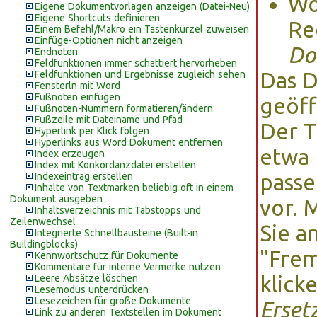
Wo
Eigene Dokumentvorlagen anzeigen (Datei-Neu)
Eigene Shortcuts definieren
Re
Einem Befehl/Makro ein Tastenkürzel zuweisen
Einfüge-Optionen nicht anzeigen
Do
Endnoten
Feldfunktionen immer schattiert hervorheben
Das D
Feldfunktionen und Ergebnisse zugleich sehen
Fensterln mit Word
Fußnoten einfügen
geöff
Fußnoten-Nummern formatieren/ändern
Fußzeile mit Dateiname und Pfad
Der T
Hyperlink per Klick folgen
Hyperlinks aus Word Dokument entfernen
etwa 
Index erzeugen
Index mit Konkordanzdatei erstellen
pass
Indexeintrag erstellen
Inhalte von Textmarken beliebig oft in einem
Dokument ausgeben
vor. 
Inhaltsverzeichnis mit Tabstopps und
Zeilenwechsel
Sie a
Integrierte Schnellbausteine (Built-in
Buildingblocks)
"Frem
Kennwortschutz für Dokumente
Kommentare für interne Vermerke nutzen
klick
Leere Absätze löschen
Lesemodus unterdrücken
Lesezeichen für große Dokumente
Erset
Link zu anderen Textstellen im Dokument