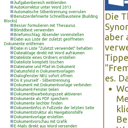
Aufgabenbereich einblenden
AutoKorrektur unter Word 2013
Automatische Silbentrennung overrulen
Die T
Benutzerdefinierte Schnellbausteine (Building
Blocks)
Synon
Besser formulieren mit Thesaurus
Blinddtext verwenden
aber 
Briefumschlag: Absender voreinstellen
Datei aus Liste der zuletzt geöffneten
Dokumente entfernen
verw
Datei in Liste "Zuletzt verwendet" behalten
Dateiablage direkt mit Word aufräumen
Tippe
Dateiliste eines Ordners erstellen
Dateiliste komplett löschen
"Frem
Dateiname und Pfad im Dokument
Datumsfeld in Dokumentvorlagen
es. 
Dialogfenster NEU sofort öffnen
Do it yourself - Silbentrennung
Dokument mit Dokumentvorlage verbinden
Wo
Dokument-Fenster teilen
Dokumentbearbeitungszeit aktivieren
Me
Dokumente als PDF speichern
Dokumente leichter finden
kl
Dokumentinfos in Fußzeile der letzten Seite
Dokumentstruktur als Navigationshilfe
Be
Dokumentvorlage erstellen
Dokumentvorschau mit Grafik
E-Mails direkt aus Word versenden