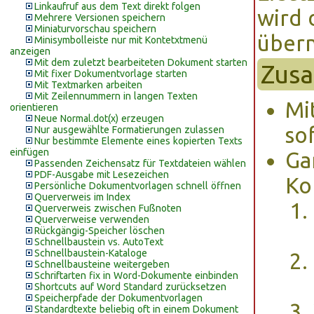
Linkaufruf aus dem Text direkt folgen
wird 
Mehrere Versionen speichern
Miniaturvorschau speichern
über
Minisymbolleiste nur mit Kontetxtmenü
anzeigen
Mit dem zuletzt bearbeiteten Dokument starten
Zusa
Mit fixer Dokumentvorlage starten
Mit Textmarken arbeiten
Mit Zeilennummern in langen Texten
Mi
orientieren
Neue Normal.dot(x) erzeugen
so
Nur ausgewählte Formatierungen zulassen
Nur bestimmte Elemente eines kopierten Texts
einfügen
Ga
Passenden Zeichensatz für Textdateien wählen
PDF-Ausgabe mit Lesezeichen
Ko
Persönliche Dokumentvorlagen schnell öffnen
Querverweis im Index
Querverweis zwischen Fußnoten
Querverweise verwenden
Rückgängig-Speicher löschen
Schnellbaustein vs. AutoText
Schnellbaustein-Kataloge
Schnellbausteine weitergeben
Schriftarten fix in Word-Dokumente einbinden
Shortcuts auf Word Standard zurücksetzen
Speicherpfade der Dokumentvorlagen
Standardtexte beliebig oft in einem Dokument