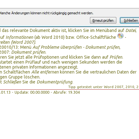
 das relevante Dokument aktiv ist, klicken Sie im Menüband auf
Datei
,
auf
Informationen
(ab Word 2010) bzw. Office-Schalftfläche
-
eiten (Word 2007)
.
20010/13: Menü
Auf Probleme überprüfen - Dokument prüfen
,
2007:
Dokument prüfen
.
eren Sie jetzt alle Prüfoptionen und klicken Sie dann auf
Prüfen
.
tartet einen Prüflauf und nach wenigen Sekunden werden die
tenen privaten Informationen angezeigt.
n Schaltflächen
Alle entfernen
können Sie die vertraulichen Daten der
igen Gruppe löschen.
zt
Schließen
Sie die
Dokumentprüfung
.
Tipp getestet unter Word 2007, 2010, 
08.01.13 - Update: 00.00.0000 - Abrufe: 19.304