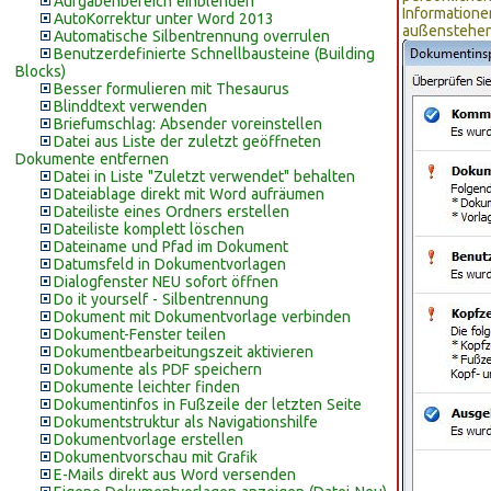
Aufgabenbereich einblenden
Information
AutoKorrektur unter Word 2013
außenstehen
Automatische Silbentrennung overrulen
Benutzerdefinierte Schnellbausteine (Building
Blocks)
Besser formulieren mit Thesaurus
Blinddtext verwenden
Briefumschlag: Absender voreinstellen
Datei aus Liste der zuletzt geöffneten
Dokumente entfernen
Datei in Liste "Zuletzt verwendet" behalten
Dateiablage direkt mit Word aufräumen
Dateiliste eines Ordners erstellen
Dateiliste komplett löschen
Dateiname und Pfad im Dokument
Datumsfeld in Dokumentvorlagen
Dialogfenster NEU sofort öffnen
Do it yourself - Silbentrennung
Dokument mit Dokumentvorlage verbinden
Dokument-Fenster teilen
Dokumentbearbeitungszeit aktivieren
Dokumente als PDF speichern
Dokumente leichter finden
Dokumentinfos in Fußzeile der letzten Seite
Dokumentstruktur als Navigationshilfe
Dokumentvorlage erstellen
Dokumentvorschau mit Grafik
E-Mails direkt aus Word versenden