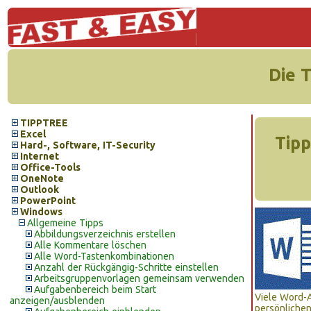
Die 
TIPPTREE
Excel
Tipp
Hard-, Software, IT-Security
Internet
Office-Tools
OneNote
Outlook
PowerPoint
Windows
Allgemeine Tipps
Abbildungsverzeichnis erstellen
Alle Kommentare löschen
Alle Word-Tastenkombinationen
Anzahl der Rückgängig-Schritte einstellen
Arbeitsgruppenvorlagen gemeinsam verwenden
Aufgabenbereich beim Start
Viele Word-
anzeigen/ausblenden
persönlichen