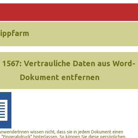
Tippfarm
 1567:
Vertrauliche Daten aus Word-
Dokument entfernen
AnwenderInnen wissen nicht, dass sie in jedem Dokument einen
 "Fingerabdruck" hinterlassen. So können Sie diese persönlichen