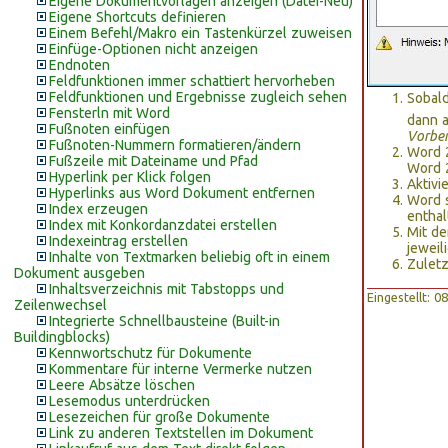
Eigene Dokumentvorlagen anzeigen (Datei-Neu)
Eigene Shortcuts definieren
Einem Befehl/Makro ein Tastenkürzel zuweisen
Einfüge-Optionen nicht anzeigen
Endnoten
Feldfunktionen immer schattiert hervorheben
Feldfunktionen und Ergebnisse zugleich sehen
Sobald
Fensterln mit Word
dann 
Fußnoten einfügen
Vorber
Fußnoten-Nummern formatieren/ändern
Word 
Fußzeile mit Dateiname und Pfad
Word 
Hyperlink per Klick folgen
Aktivi
Hyperlinks aus Word Dokument entfernen
Word s
Index erzeugen
enthal
Index mit Konkordanzdatei erstellen
Mit de
Indexeintrag erstellen
jeweil
Inhalte von Textmarken beliebig oft in einem
Zulet
Dokument ausgeben
Inhaltsverzeichnis mit Tabstopps und
Eingestellt: 
Zeilenwechsel
Integrierte Schnellbausteine (Built-in
Buildingblocks)
Kennwortschutz für Dokumente
Kommentare für interne Vermerke nutzen
Leere Absätze löschen
Lesemodus unterdrücken
Lesezeichen für große Dokumente
Link zu anderen Textstellen im Dokument