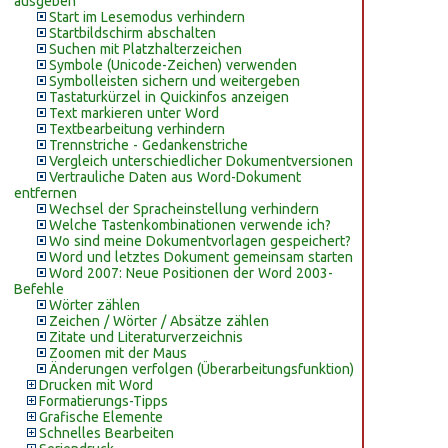
ausgeben
Start im Lesemodus verhindern
Startbildschirm abschalten
Suchen mit Platzhalterzeichen
Symbole (Unicode-Zeichen) verwenden
Symbolleisten sichern und weitergeben
Tastaturkürzel in Quickinfos anzeigen
Text markieren unter Word
Textbearbeitung verhindern
Trennstriche - Gedankenstriche
Vergleich unterschiedlicher Dokumentversionen
Vertrauliche Daten aus Word-Dokument
entfernen
Wechsel der Spracheinstellung verhindern
Welche Tastenkombinationen verwende ich?
Wo sind meine Dokumentvorlagen gespeichert?
Word und letztes Dokument gemeinsam starten
Word 2007: Neue Positionen der Word 2003-
Befehle
Wörter zählen
Zeichen / Wörter / Absätze zählen
Zitate und Literaturverzeichnis
Zoomen mit der Maus
Änderungen verfolgen (Überarbeitungsfunktion)
Drucken mit Word
Formatierungs-Tipps
Grafische Elemente
Schnelles Bearbeiten