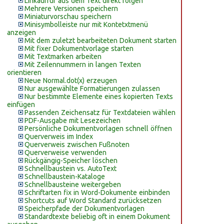
Linkaufruf aus dem Text direkt folgen
Mehrere Versionen speichern
Miniaturvorschau speichern
Minisymbolleiste nur mit Kontetxtmenü
anzeigen
Mit dem zuletzt bearbeiteten Dokument starten
Mit fixer Dokumentvorlage starten
Mit Textmarken arbeiten
Mit Zeilennummern in langen Texten
orientieren
Neue Normal.dot(x) erzeugen
Nur ausgewählte Formatierungen zulassen
Nur bestimmte Elemente eines kopierten Texts
einfügen
Passenden Zeichensatz für Textdateien wählen
PDF-Ausgabe mit Lesezeichen
Persönliche Dokumentvorlagen schnell öffnen
Querverweis im Index
Querverweis zwischen Fußnoten
Querverweise verwenden
Rückgängig-Speicher löschen
Schnellbaustein vs. AutoText
Schnellbaustein-Kataloge
Schnellbausteine weitergeben
Schriftarten fix in Word-Dokumente einbinden
Shortcuts auf Word Standard zurücksetzen
Speicherpfade der Dokumentvorlagen
Standardtexte beliebig oft in einem Dokument