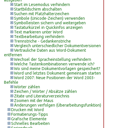
ausgeben
Start im Lesemodus verhindern
Startbildschirm abschalten
Suchen mit Platzhalterzeichen
Symbole (Unicode-Zeichen) verwenden
Symbolleisten sichern und weitergeben
Tastaturkürzel in Quickinfos anzeigen
Text markieren unter Word
Textbearbeitung verhindern
Trennstriche - Gedankenstriche
Vergleich unterschiedlicher Dokumentversionen
Vertrauliche Daten aus Word-Dokument
entfernen
Wechsel der Spracheinstellung verhindern
Welche Tastenkombinationen verwende ich?
Wo sind meine Dokumentvorlagen gespeichert?
Word und letztes Dokument gemeinsam starten
Word 2007: Neue Positionen der Word 2003-
Befehle
Wörter zählen
Zeichen / Wörter / Absätze zählen
Zitate und Literaturverzeichnis
Zoomen mit der Maus
Änderungen verfolgen (Überarbeitungsfunktion)
Drucken mit Word
Formatierungs-Tipps
Grafische Elemente
Schnelles Bearbeiten