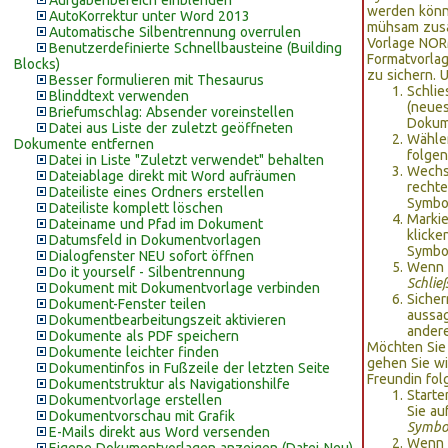
Aufgabenbereich einblenden
werden könne
AutoKorrektur unter Word 2013
mühsam zusa
Automatische Silbentrennung overrulen
Vorlage NORM
Benutzerdefinierte Schnellbausteine (Building
Formatvorlag
Blocks)
zu sichern. 
Besser formulieren mit Thesaurus
Schlie
Blinddtext verwenden
(neues
Briefumschlag: Absender voreinstellen
Dokume
Datei aus Liste der zuletzt geöffneten
Wähle
Dokumente entfernen
folge
Datei in Liste "Zuletzt verwendet" behalten
Wechse
Dateiablage direkt mit Word aufräumen
rechte
Dateiliste eines Ordners erstellen
Symbol
Dateiliste komplett löschen
Markie
Dateiname und Pfad im Dokument
klicke
Datumsfeld in Dokumentvorlagen
Symbo
Dialogfenster NEU sofort öffnen
Wenn a
Do it yourself - Silbentrennung
Schlie
Dokument mit Dokumentvorlage verbinden
Sicher
Dokument-Fenster teilen
aussa
Dokumentbearbeitungszeit aktivieren
andere
Dokumente als PDF speichern
Möchten Sie 
Dokumente leichter finden
gehen Sie wi
Dokumentinfos in Fußzeile der letzten Seite
Freundin fol
Dokumentstruktur als Navigationshilfe
Start
Dokumentvorlage erstellen
Sie au
Dokumentvorschau mit Grafik
Symbol
E-Mails direkt aus Word versenden
Wenn l