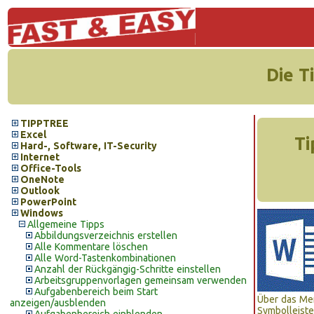
Die T
TIPPTREE
Excel
Ti
Hard-, Software, IT-Security
Internet
Office-Tools
OneNote
Outlook
PowerPoint
Windows
Allgemeine Tipps
Abbildungsverzeichnis erstellen
Alle Kommentare löschen
Alle Word-Tastenkombinationen
Anzahl der Rückgängig-Schritte einstellen
Arbeitsgruppenvorlagen gemeinsam verwenden
Aufgabenbereich beim Start
Über das M
anzeigen/ausblenden
Symbolleiste