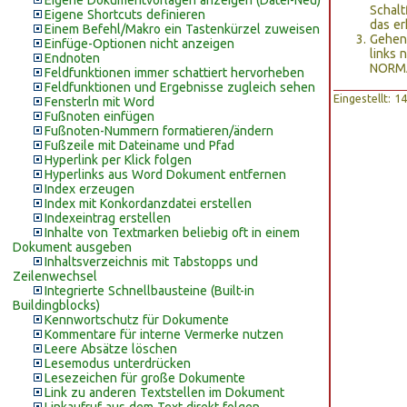
Eigene Dokumentvorlagen anzeigen (Datei-Neu)
Schalt
Eigene Shortcuts definieren
das e
Einem Befehl/Makro ein Tastenkürzel zuweisen
Gehen 
Einfüge-Optionen nicht anzeigen
links 
Endnoten
NORMA
Feldfunktionen immer schattiert hervorheben
Feldfunktionen und Ergebnisse zugleich sehen
Eingestellt: 
Fensterln mit Word
Fußnoten einfügen
Fußnoten-Nummern formatieren/ändern
Fußzeile mit Dateiname und Pfad
Hyperlink per Klick folgen
Hyperlinks aus Word Dokument entfernen
Index erzeugen
Index mit Konkordanzdatei erstellen
Indexeintrag erstellen
Inhalte von Textmarken beliebig oft in einem
Dokument ausgeben
Inhaltsverzeichnis mit Tabstopps und
Zeilenwechsel
Integrierte Schnellbausteine (Built-in
Buildingblocks)
Kennwortschutz für Dokumente
Kommentare für interne Vermerke nutzen
Leere Absätze löschen
Lesemodus unterdrücken
Lesezeichen für große Dokumente
Link zu anderen Textstellen im Dokument