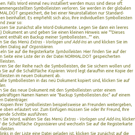
n. Falls Word einmal neu installiert werden muss sind diese oft
mmengestellten Symbolleisten verloren. Sie werden in der globalen
AL.DOT gespeichert, die bei einer Neuinstallation nur Standard-
en beinhaltet. Es empfiehlt sich also, Ihre individuellen Symbolleisten
Und zwar so:
ssen Sie zunächst alle Word-Dokumente. Legen Sie dann ein leeres
) Dokument an und geben Sie einen kleinen Hinweis wie ""Dieses
nt enthält ein Backup meiner Symbolleisten..."" ein.
n Sie das Menü
Extras - Vorlagen und Add-Ins
an und klicken Sie im
nden Dialog auf
Organisieren
.
ln Sie auf die Registerkarte
Symbolleisten
. Hier finden Sie auf der
n Seite eine Liste der in der Datei NORMAL.DOT gespeicherten
leisten.
ren Sie der Reihe nach die Symbolleisten, die Sie sichern wollen und
n Sie auf die Schaltfläche
Kopieren
. Word legt daraufhin eine Kopie der
lleisten im neuen Dokument ab.
lle Symbolleisten in das neü Dokument kopiert sind, klicken Sie auf
ßen
.
n Sie das neue Dokument mit den Symbolleisten unter einem
gekräftigen Namen Namen wie "Backup Symbolleisten.doc" auf einem
n Datenträger.
Kopien Ihrer Symbolleisten beispielsweise an Freunden weitergeben,
e oben erläutert vor. Zum Einfügen müssen Sie oder Ihr Freund, Ihre
gende Schritte ausführen:
en Sie Word, wählen Sie das Menü
Extras - Vorlagen und Add-Ins
, klicke
f die Schaltfläche
Organisieren
und wechseln Sie auf die Registerkarte
leisten
.
inks in der Liste eine Datei geladen ist, klicken Sie zunächst auf die