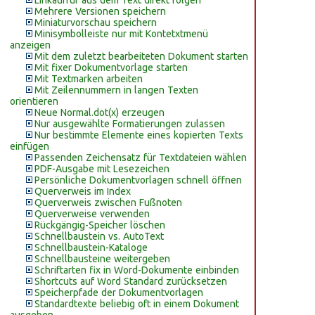
Linkaufruf aus dem Text direkt folgen
Mehrere Versionen speichern
Miniaturvorschau speichern
Minisymbolleiste nur mit Kontetxtmenü
anzeigen
Mit dem zuletzt bearbeiteten Dokument starten
Mit fixer Dokumentvorlage starten
Mit Textmarken arbeiten
Mit Zeilennummern in langen Texten
orientieren
Neue Normal.dot(x) erzeugen
Nur ausgewählte Formatierungen zulassen
Nur bestimmte Elemente eines kopierten Texts
einfügen
Passenden Zeichensatz für Textdateien wählen
PDF-Ausgabe mit Lesezeichen
Persönliche Dokumentvorlagen schnell öffnen
Querverweis im Index
Querverweis zwischen Fußnoten
Querverweise verwenden
Rückgängig-Speicher löschen
Schnellbaustein vs. AutoText
Schnellbaustein-Kataloge
Schnellbausteine weitergeben
Schriftarten fix in Word-Dokumente einbinden
Shortcuts auf Word Standard zurücksetzen
Speicherpfade der Dokumentvorlagen
Standardtexte beliebig oft in einem Dokument