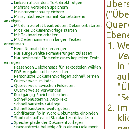
Übers
Linkaufruf aus dem Text direkt folgen
Mehrere Versionen speichern
("Übe
Miniaturvorschau speichern
Minisymbolleiste nur mit Kontetxtmenü
anzeigen
Querv
Mit dem zuletzt bearbeiteten Dokument starten
Mit fixer Dokumentvorlage starten
Eben
Mit Textmarken arbeiten
Mit Zeilennummern in langen Texten
We
orientieren
Neue Normal.dot(x) erzeugen
Ve
Nur ausgewählte Formatierungen zulassen
Nur bestimmte Elemente eines kopierten Texts
einfügen
in
Passenden Zeichensatz für Textdateien wählen
PDF-Ausgabe mit Lesezeichen
au
Persönliche Dokumentvorlagen schnell öffnen
Querverweis im Index
"Ü
Querverweis zwischen Fußnoten
Querverweise verwenden
"S
Rückgängig-Speicher löschen
Schnellbaustein vs. AutoText
Schnellbaustein-Kataloge
Im
Schnellbausteine weitergeben
Schriftarten fix in Word-Dokumente einbinden
kli
Shortcuts auf Word Standard zurücksetzen
Speicherpfade der Dokumentvorlagen
ge
Standardtexte beliebig oft in einem Dokument