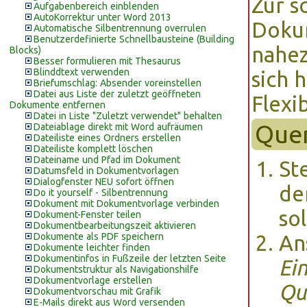
Zur s
Aufgabenbereich einblenden
AutoKorrektur unter Word 2013
Doku
Automatische Silbentrennung overrulen
Benutzerdefinierte Schnellbausteine (Building
nahez
Blocks)
Besser formulieren mit Thesaurus
Blinddtext verwenden
sich 
Briefumschlag: Absender voreinstellen
Datei aus Liste der zuletzt geöffneten
Flexib
Dokumente entfernen
Datei in Liste "Zuletzt verwendet" behalten
Quer
Dateiablage direkt mit Word aufräumen
Dateiliste eines Ordners erstellen
Dateiliste komplett löschen
Dateiname und Pfad im Dokument
Ste
Datumsfeld in Dokumentvorlagen
Dialogfenster NEU sofort öffnen
de
Do it yourself - Silbentrennung
Dokument mit Dokumentvorlage verbinden
sol
Dokument-Fenster teilen
Dokumentbearbeitungszeit aktivieren
Dokumente als PDF speichern
An
Dokumente leichter finden
Dokumentinfos in Fußzeile der letzten Seite
Ei
Dokumentstruktur als Navigationshilfe
Dokumentvorlage erstellen
Qu
Dokumentvorschau mit Grafik
E-Mails direkt aus Word versenden