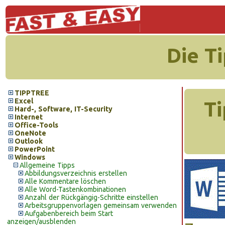
Die T
TIPPTREE
Excel
Ti
Hard-, Software, IT-Security
Internet
Office-Tools
OneNote
Outlook
PowerPoint
Windows
Allgemeine Tipps
Abbildungsverzeichnis erstellen
Alle Kommentare löschen
Alle Word-Tastenkombinationen
Anzahl der Rückgängig-Schritte einstellen
Arbeitsgruppenvorlagen gemeinsam verwenden
Aufgabenbereich beim Start
anzeigen/ausblenden