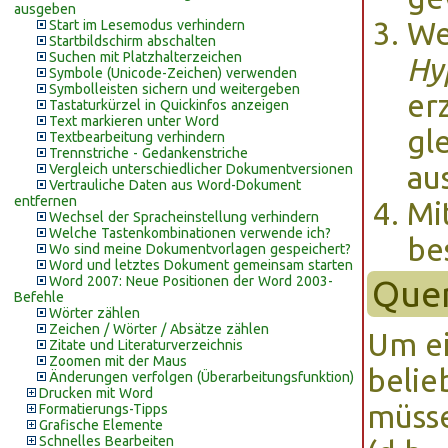
ausgeben
We
Start im Lesemodus verhindern
Startbildschirm abschalten
Suchen mit Platzhalterzeichen
Hy
Symbole (Unicode-Zeichen) verwenden
Symbolleisten sichern und weitergeben
er
Tastaturkürzel in Quickinfos anzeigen
Text markieren unter Word
gl
Textbearbeitung verhindern
Trennstriche - Gedankenstriche
au
Vergleich unterschiedlicher Dokumentversionen
Vertrauliche Daten aus Word-Dokument
entfernen
Mi
Wechsel der Spracheinstellung verhindern
Welche Tastenkombinationen verwende ich?
be
Wo sind meine Dokumentvorlagen gespeichert?
Word und letztes Dokument gemeinsam starten
Word 2007: Neue Positionen der Word 2003-
Quer
Befehle
Wörter zählen
Zeichen / Wörter / Absätze zählen
Um ei
Zitate und Literaturverzeichnis
Zoomen mit der Maus
belie
Änderungen verfolgen (Überarbeitungsfunktion)
Drucken mit Word
müsse
Formatierungs-Tipps
Grafische Elemente
Schnelles Bearbeiten