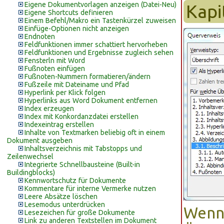
Eigene Dokumentvorlagen anzeigen (Datei-Neu)
Kapi
Eigene Shortcuts definieren
Einem Befehl/Makro ein Tastenkürzel zuweisen
Einfüge-Optionen nicht anzeigen
Endnoten
Feldfunktionen immer schattiert hervorheben
Feldfunktionen und Ergebnisse zugleich sehen
Fensterln mit Word
Fußnoten einfügen
Fußnoten-Nummern formatieren/ändern
Fußzeile mit Dateiname und Pfad
Hyperlink per Klick folgen
Hyperlinks aus Word Dokument entfernen
Index erzeugen
Index mit Konkordanzdatei erstellen
Indexeintrag erstellen
Inhalte von Textmarken beliebig oft in einem
Dokument ausgeben
Inhaltsverzeichnis mit Tabstopps und
Zeilenwechsel
Integrierte Schnellbausteine (Built-in
Buildingblocks)
Kennwortschutz für Dokumente
Kommentare für interne Vermerke nutzen
Leere Absätze löschen
Lesemodus unterdrücken
Wenn 
Lesezeichen für große Dokumente
Link zu anderen Textstellen im Dokument