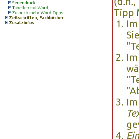
(d.h.
Seriendruck
Tabellen mit Word
Tipp
Zu noch mehr Word-Tipps…
Zeitschriften, Fachbücher
Im
Zusatzinfos
Si
"T
Im
wä
"T
"A
Im
Te
ge
Ei