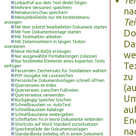
Tei
Linkaufruf aus dem Text direkt folgen
Mehrere Versionen speichern
na
Miniaturvorschau speichern
Minisymbolleiste nur mit Kontetxtmenü
Tei
anzeigen
Mit dem zuletzt bearbeiteten Dokument starten
Do
Mit fixer Dokumentvorlage starten
Mit Textmarken arbeiten
Da
Mit Zeilennummern in langen Texten
orientieren
Neue Normal.dot(x) erzeugen
we
Nur ausgewählte Formatierungen zulassen
Nur bestimmte Elemente eines kopierten Texts
Te
einfügen
Passenden Zeichensatz für Textdateien wählen
zu
PDF-Ausgabe mit Lesezeichen
Persönliche Dokumentvorlagen schnell öffnen
(a
Querverweis im Index
Querverweis zwischen Fußnoten
Querverweise verwenden
Um
Rückgängig-Speicher löschen
Schnellbaustein vs. AutoText
au
Schnellbaustein-Kataloge
Schnellbausteine weitergeben
En
Schriftarten fix in Word-Dokumente einbinden
Shortcuts auf Word Standard zurücksetzen
na
Speicherpfade der Dokumentvorlagen
Standardtexte beliebig oft in einem Dokument