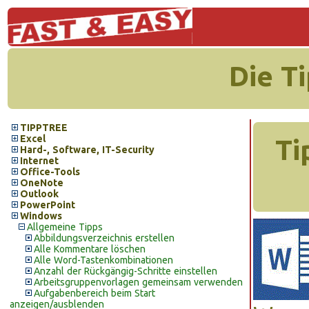
Die T
TIPPTREE
Excel
Ti
Hard-, Software, IT-Security
Internet
Office-Tools
OneNote
Outlook
PowerPoint
Windows
Allgemeine Tipps
Abbildungsverzeichnis erstellen
Alle Kommentare löschen
Alle Word-Tastenkombinationen
Anzahl der Rückgängig-Schritte einstellen
Arbeitsgruppenvorlagen gemeinsam verwenden
Aufgabenbereich beim Start
anzeigen/ausblenden