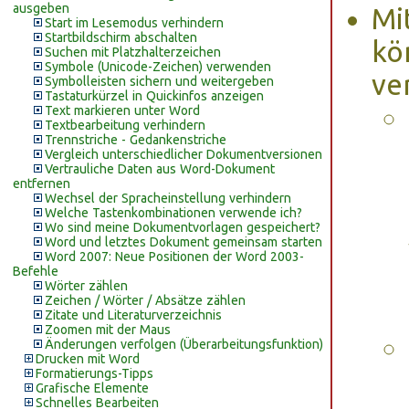
ausgeben
Mi
Start im Lesemodus verhindern
Startbildschirm abschalten
kö
Suchen mit Platzhalterzeichen
Symbole (Unicode-Zeichen) verwenden
ve
Symbolleisten sichern und weitergeben
Tastaturkürzel in Quickinfos anzeigen
Text markieren unter Word
Textbearbeitung verhindern
Trennstriche - Gedankenstriche
Vergleich unterschiedlicher Dokumentversionen
Vertrauliche Daten aus Word-Dokument
entfernen
Wechsel der Spracheinstellung verhindern
Welche Tastenkombinationen verwende ich?
Wo sind meine Dokumentvorlagen gespeichert?
Word und letztes Dokument gemeinsam starten
Word 2007: Neue Positionen der Word 2003-
Befehle
Wörter zählen
Zeichen / Wörter / Absätze zählen
Zitate und Literaturverzeichnis
Zoomen mit der Maus
Änderungen verfolgen (Überarbeitungsfunktion)
Drucken mit Word
Formatierungs-Tipps
Grafische Elemente
Schnelles Bearbeiten