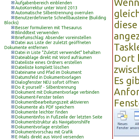
Wenn
Aufgabenbereich einblenden
AutoKorrektur unter Word 2013
gleic
Automatische Silbentrennung overrulen
Benutzerdefinierte Schnellbausteine (Building
diese
Blocks)
Besser formulieren mit Thesaurus
Blinddtext verwenden
angez
Briefumschlag: Absender voreinstellen
Datei aus Liste der zuletzt geöffneten
Taskl
Dokumente entfernen
Datei in Liste "Zuletzt verwendet" behalten
Dort 
Dateiablage direkt mit Word aufräumen
Dateiliste eines Ordners erstellen
zwisc
Dateiliste komplett löschen
Dateiname und Pfad im Dokument
Datumsfeld in Dokumentvorlagen
Es gi
Dialogfenster NEU sofort öffnen
Do it yourself - Silbentrennung
Anfor
Dokument mit Dokumentvorlage verbinden
Dokument-Fenster teilen
Fenst
Dokumentbearbeitungszeit aktivieren
Dokumente als PDF speichern
Dokumente leichter finden
Dokumentinfos in Fußzeile der letzten Seite
Dokumentstruktur als Navigationshilfe
Dokumentvorlage erstellen
Dokumentvorschau mit Grafik
E-Mails direkt aus Word versenden