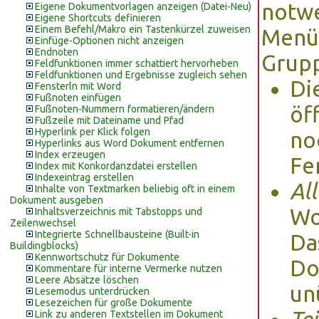
notwe
Eigene Dokumentvorlagen anzeigen (Datei-Neu)
Eigene Shortcuts definieren
Einem Befehl/Makro ein Tastenkürzel zuweisen
Menü
Einfüge-Optionen nicht anzeigen
Endnoten
Grup
Feldfunktionen immer schattiert hervorheben
Feldfunktionen und Ergebnisse zugleich sehen
Di
Fensterln mit Word
Fußnoten einfügen
öf
Fußnoten-Nummern formatieren/ändern
Fußzeile mit Dateiname und Pfad
Hyperlink per Klick folgen
no
Hyperlinks aus Word Dokument entfernen
Index erzeugen
Fe
Index mit Konkordanzdatei erstellen
Indexeintrag erstellen
Al
Inhalte von Textmarken beliebig oft in einem
Dokument ausgeben
Wo
Inhaltsverzeichnis mit Tabstopps und
Zeilenwechsel
Integrierte Schnellbausteine (Built-in
Da
Buildingblocks)
Kennwortschutz für Dokumente
Do
Kommentare für interne Vermerke nutzen
Leere Absätze löschen
un
Lesemodus unterdrücken
Lesezeichen für große Dokumente
Link zu anderen Textstellen im Dokument