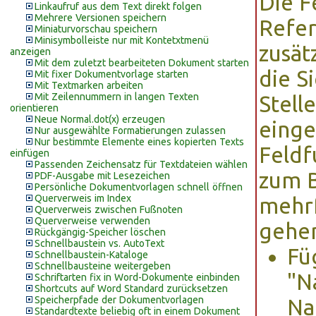
Die F
Linkaufruf aus dem Text direkt folgen
Mehrere Versionen speichern
Refer
Miniaturvorschau speichern
Minisymbolleiste nur mit Kontetxtmenü
zusät
anzeigen
Mit dem zuletzt bearbeiteten Dokument starten
die S
Mit fixer Dokumentvorlage starten
Mit Textmarken arbeiten
Mit Zeilennummern in langen Texten
Stell
orientieren
Neue Normal.dot(x) erzeugen
einge
Nur ausgewählte Formatierungen zulassen
Nur bestimmte Elemente eines kopierten Texts
Feldf
einfügen
Passenden Zeichensatz für Textdateien wählen
zum B
PDF-Ausgabe mit Lesezeichen
Persönliche Dokumentvorlagen schnell öffnen
Querverweis im Index
mehr
Querverweis zwischen Fußnoten
Querverweise verwenden
gehen
Rückgängig-Speicher löschen
Schnellbaustein vs. AutoText
Fü
Schnellbaustein-Kataloge
Schnellbausteine weitergeben
"N
Schriftarten fix in Word-Dokumente einbinden
Shortcuts auf Word Standard zurücksetzen
Speicherpfade der Dokumentvorlagen
Na
Standardtexte beliebig oft in einem Dokument