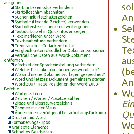
ausgeben
so
Start im Lesemodus verhindern
Startbildschirm abschalten
An
Suchen mit Platzhalterzeichen
Symbole (Unicode-Zeichen) verwenden
Se
Symbolleisten sichern und weitergeben
Tastaturkürzel in Quickinfos anzeigen
Text markieren unter Word
Ste
Textbearbeitung verhindern
Trennstriche - Gedankenstriche
Te
Vergleich unterschiedlicher Dokumentversionen
Vertrauliche Daten aus Word-Dokument
au
entfernen
Wechsel der Spracheinstellung verhindern
(b
Welche Tastenkombinationen verwende ich?
Wo sind meine Dokumentvorlagen gespeichert?
Word und letztes Dokument gemeinsam starten
An
Word 2007: Neue Positionen der Word 2003-
Befehle
Wo
Wörter zählen
Zeichen / Wörter / Absätze zählen
Ei
Zitate und Literaturverzeichnis
Zoomen mit der Maus
Qu
Änderungen verfolgen (Überarbeitungsfunktion)
Drucken mit Word
Formatierungs-Tipps
Wo
Grafische Elemente
Schnelles Bearbeiten