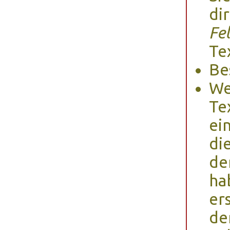
di
Fe
Te
Be
We
Te
ei
di
de
ha
ers
de