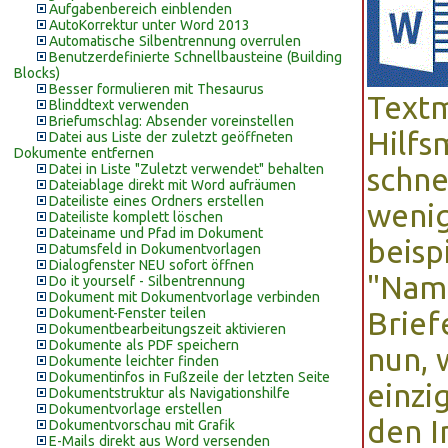
Aufgabenbereich einblenden
AutoKorrektur unter Word 2013
Automatische Silbentrennung overrulen
Benutzerdefinierte Schnellbausteine (Building
Blocks)
Besser formulieren mit Thesaurus
Textm
Blinddtext verwenden
Briefumschlag: Absender voreinstellen
Hilfs
Datei aus Liste der zuletzt geöffneten
Dokumente entfernen
Datei in Liste "Zuletzt verwendet" behalten
schne
Dateiablage direkt mit Word aufräumen
Dateiliste eines Ordners erstellen
wenig
Dateiliste komplett löschen
Dateiname und Pfad im Dokument
beisp
Datumsfeld in Dokumentvorlagen
Dialogfenster NEU sofort öffnen
"Name
Do it yourself - Silbentrennung
Dokument mit Dokumentvorlage verbinden
Dokument-Fenster teilen
Brief
Dokumentbearbeitungszeit aktivieren
Dokumente als PDF speichern
nun, 
Dokumente leichter finden
Dokumentinfos in Fußzeile der letzten Seite
einzi
Dokumentstruktur als Navigationshilfe
Dokumentvorlage erstellen
den I
Dokumentvorschau mit Grafik
E-Mails direkt aus Word versenden