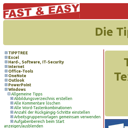
Die T
TIPPTREE
Excel
Hard-, Software, IT-Security
Internet
Office-Tools
Te
OneNote
Outlook
PowerPoint
Windows
Allgemeine Tipps
Abbildungsverzeichnis erstellen
Alle Kommentare löschen
Alle Word-Tastenkombinationen
Anzahl der Rückgängig-Schritte einstellen
Arbeitsgruppenvorlagen gemeinsam verwenden
Aufgabenbereich beim Start
anzeigen/ausblenden