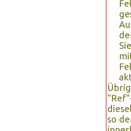
Fe
ge
Au
de
Si
mi
Fe
akt
Übrig
"Ref"
diese
so de
inner