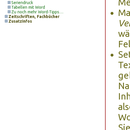
M
Seriendruck
Tabellen mit Word
Ma
Zu noch mehr Word-Tipps…
Zeitschriften, Fachbücher
Ve
Zusatzinfos
wä
Fe
Se
Te
ge
Na
In
al
Wo
Si