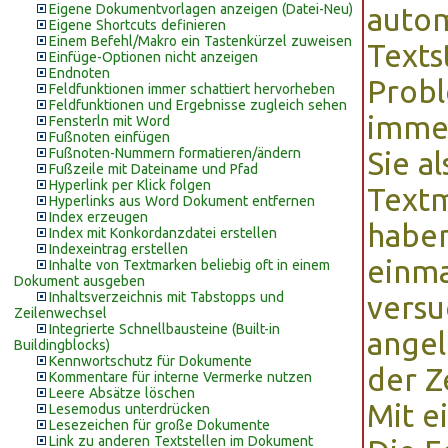
Eigene Dokumentvorlagen anzeigen (Datei-Neu)
autom
Eigene Shortcuts definieren
Einem Befehl/Makro ein Tastenkürzel zuweisen
Texts
Einfüge-Optionen nicht anzeigen
Endnoten
Probl
Feldfunktionen immer schattiert hervorheben
Feldfunktionen und Ergebnisse zugleich sehen
imme
Fensterln mit Word
Fußnoten einfügen
Fußnoten-Nummern formatieren/ändern
Sie a
Fußzeile mit Dateiname und Pfad
Hyperlink per Klick folgen
Text
Hyperlinks aus Word Dokument entfernen
Index erzeugen
haben
Index mit Konkordanzdatei erstellen
Indexeintrag erstellen
einma
Inhalte von Textmarken beliebig oft in einem
Dokument ausgeben
Inhaltsverzeichnis mit Tabstopps und
versu
Zeilenwechsel
Integrierte Schnellbausteine (Built-in
angel
Buildingblocks)
Kennwortschutz für Dokumente
der Z
Kommentare für interne Vermerke nutzen
Leere Absätze löschen
Mit e
Lesemodus unterdrücken
Lesezeichen für große Dokumente
Link zu anderen Textstellen im Dokument