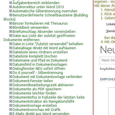
eigenen - mü
Aufgabenbereich einblenden
Mit dieser 
AutoKorrektur unter Word 2013
Menüb
Automatische Silbentrennung overrulen
Klick 
Benutzerdefinierte Schnellbausteine (Building
Geben
Blocks)
Besser formulieren mit Thesaurus
Blinddtext verwenden
Briefumschlag: Absender voreinstellen
Datei aus Liste der zuletzt geöffneten
Bei di
Dokumente entfernen
Mit
O
Datei in Liste "Zuletzt verwendet" behalten
Dateiablage direkt mit Word aufräumen
Dateiliste eines Ordners erstellen
Dateiliste komplett löschen
Dateiname und Pfad im Dokument
Datumsfeld in Dokumentvorlagen
Dialogfenster NEU sofort öffnen
Do it yourself - Silbentrennung
Dokument mit Dokumentvorlage verbinden
Dokument-Fenster teilen
Dokumentbearbeitungszeit aktivieren
Dokumente als PDF speichern
Dokumente leichter finden
Dokumentinfos in Fußzeile der letzten Seite
Dokumentstruktur als Navigationshilfe
Dokumentvorlage erstellen
Dokumentvorschau mit Grafik
E-Mails direkt aus Word versenden