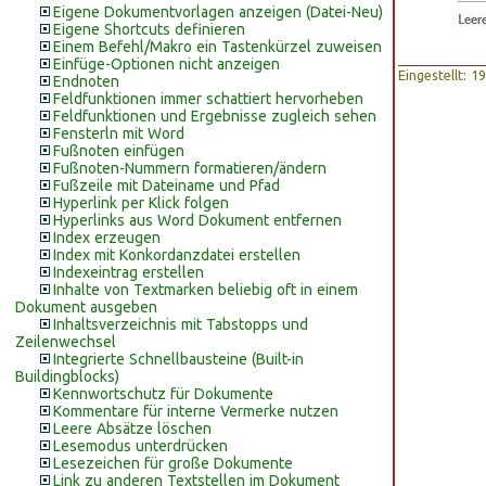
Eigene Dokumentvorlagen anzeigen (Datei-Neu)
Eigene Shortcuts definieren
Einem Befehl/Makro ein Tastenkürzel zuweisen
Einfüge-Optionen nicht anzeigen
Eingestellt: 
Endnoten
Feldfunktionen immer schattiert hervorheben
Feldfunktionen und Ergebnisse zugleich sehen
Fensterln mit Word
Fußnoten einfügen
Fußnoten-Nummern formatieren/ändern
Fußzeile mit Dateiname und Pfad
Hyperlink per Klick folgen
Hyperlinks aus Word Dokument entfernen
Index erzeugen
Index mit Konkordanzdatei erstellen
Indexeintrag erstellen
Inhalte von Textmarken beliebig oft in einem
Dokument ausgeben
Inhaltsverzeichnis mit Tabstopps und
Zeilenwechsel
Integrierte Schnellbausteine (Built-in
Buildingblocks)
Kennwortschutz für Dokumente
Kommentare für interne Vermerke nutzen
Leere Absätze löschen
Lesemodus unterdrücken
Lesezeichen für große Dokumente
Link zu anderen Textstellen im Dokument