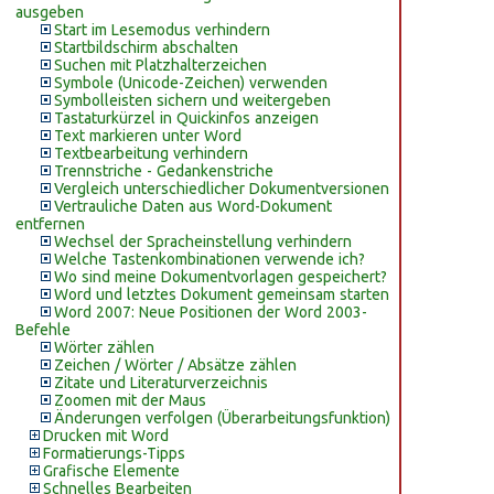
ausgeben
Start im Lesemodus verhindern
Startbildschirm abschalten
Suchen mit Platzhalterzeichen
Symbole (Unicode-Zeichen) verwenden
Symbolleisten sichern und weitergeben
Tastaturkürzel in Quickinfos anzeigen
Text markieren unter Word
Textbearbeitung verhindern
Trennstriche - Gedankenstriche
Vergleich unterschiedlicher Dokumentversionen
Vertrauliche Daten aus Word-Dokument
entfernen
Wechsel der Spracheinstellung verhindern
Welche Tastenkombinationen verwende ich?
Wo sind meine Dokumentvorlagen gespeichert?
Word und letztes Dokument gemeinsam starten
Word 2007: Neue Positionen der Word 2003-
Befehle
Wörter zählen
Zeichen / Wörter / Absätze zählen
Zitate und Literaturverzeichnis
Zoomen mit der Maus
Änderungen verfolgen (Überarbeitungsfunktion)
Drucken mit Word
Formatierungs-Tipps
Grafische Elemente
Schnelles Bearbeiten