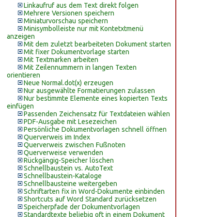
Linkaufruf aus dem Text direkt folgen
Mehrere Versionen speichern
Miniaturvorschau speichern
Minisymbolleiste nur mit Kontetxtmenü
anzeigen
Mit dem zuletzt bearbeiteten Dokument starten
Mit fixer Dokumentvorlage starten
Mit Textmarken arbeiten
Mit Zeilennummern in langen Texten
orientieren
Neue Normal.dot(x) erzeugen
Nur ausgewählte Formatierungen zulassen
Nur bestimmte Elemente eines kopierten Texts
einfügen
Passenden Zeichensatz für Textdateien wählen
PDF-Ausgabe mit Lesezeichen
Persönliche Dokumentvorlagen schnell öffnen
Querverweis im Index
Querverweis zwischen Fußnoten
Querverweise verwenden
Rückgängig-Speicher löschen
Schnellbaustein vs. AutoText
Schnellbaustein-Kataloge
Schnellbausteine weitergeben
Schriftarten fix in Word-Dokumente einbinden
Shortcuts auf Word Standard zurücksetzen
Speicherpfade der Dokumentvorlagen
Standardtexte beliebig oft in einem Dokument