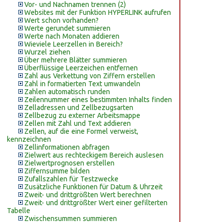
Vor- und Nachnamen trennen (2)
Websites mit der Funktion HYPERLINK aufrufen
Wert schon vorhanden?
Werte gerundet summieren
Werte nach Monaten addieren
Wieviele Leerzellen in Bereich?
Wurzel ziehen
Über mehrere Blätter summieren
Überflüssige Leerzeichen entfernen
Zahl aus Verkettung von Ziffern erstellen
Zahl in formatierten Text umwandeln
Zahlen automatisch runden
Zeilennummer eines bestimmten Inhalts finden
Zelladressen und Zellbezugsarten
Zellbezug zu externer Arbeitsmappe
Zellen mit Zahl und Text addieren
Zellen, auf die eine Formel verweist,
kennzeichnen
Zellinformationen abfragen
Zielwert aus rechteckigem Bereich auslesen
Zielwertprognosen erstellen
Ziffernsumme bilden
Zufallszahlen für Testzwecke
Zusätzliche Funktionen für Datum & Uhrzeit
Zweit- und drittgrößten Wert berechnen
Zweit- und drittgrößter Wert einer gefilterten
Tabelle
Zwischensummen summieren