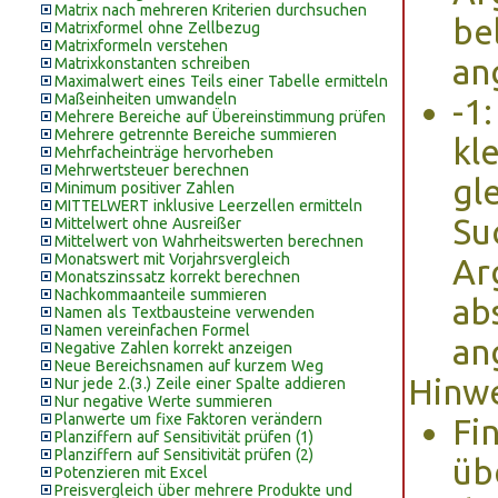
Matrix nach mehreren Kriterien durchsuchen
be
Matrixformel ohne Zellbezug
Matrixformeln verstehen
an
Matrixkonstanten schreiben
Maximalwert eines Teils einer Tabelle ermitteln
Maßeinheiten umwandeln
-1
Mehrere Bereiche auf Übereinstimmung prüfen
Mehrere getrennte Bereiche summieren
kl
Mehrfacheinträge hervorheben
Mehrwertsteuer berechnen
gl
Minimum positiver Zahlen
MITTELWERT inklusive Leerzellen ermitteln
Su
Mittelwert ohne Ausreißer
Mittelwert von Wahrheitswerten berechnen
Monatswert mit Vorjahrsvergleich
Ar
Monatszinssatz korrekt berechnen
Nachkommaanteile summieren
ab
Namen als Textbausteine verwenden
Namen vereinfachen Formel
an
Negative Zahlen korrekt anzeigen
Neue Bereichsnamen auf kurzem Weg
Hinwe
Nur jede 2.(3.) Zeile einer Spalte addieren
Nur negative Werte summieren
Planwerte um fixe Faktoren verändern
Fi
Planziffern auf Sensitivität prüfen (1)
Planziffern auf Sensitivität prüfen (2)
üb
Potenzieren mit Excel
Preisvergleich über mehrere Produkte und