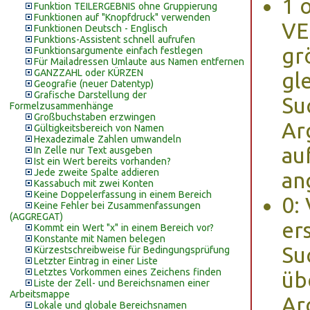
1 
Funktion TEILERGEBNIS ohne Gruppierung
Funktionen auf "Knopfdruck" verwenden
VE
Funktionen Deutsch - Englisch
Funktions-Assistent schnell aufrufen
gr
Funktionsargumente einfach festlegen
Für Mailadressen Umlaute aus Namen entfernen
GANZZAHL oder KÜRZEN
gl
Geografie (neuer Datentyp)
Grafische Darstellung der
Su
Formelzusammenhänge
Großbuchstaben erzwingen
Ar
Gültigkeitsbereich von Namen
Hexadezimale Zahlen umwandeln
au
In Zelle nur Text ausgeben
Ist ein Wert bereits vorhanden?
Jede zweite Spalte addieren
an
Kassabuch mit zwei Konten
Keine Doppelerfassung in einem Bereich
0:
Keine Fehler bei Zusammenfassungen
(AGGREGAT)
er
Kommt ein Wert "x" in einem Bereich vor?
Konstante mit Namen belegen
Su
Kürzestschreibweise für Bedingungsprüfung
Letzter Eintrag in einer Liste
Letztes Vorkommen eines Zeichens finden
üb
Liste der Zell- und Bereichsnamen einer
Arbeitsmappe
Ar
Lokale und globale Bereichsnamen