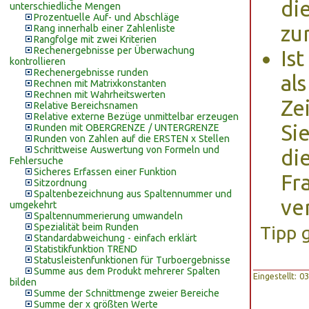
di
unterschiedliche Mengen
Prozentuelle Auf- und Abschläge
zu
Rang innerhalb einer Zahlenliste
Rangfolge mit zwei Kriterien
Rechenergebnisse per Überwachung
Ist
kontrollieren
Rechenergebnisse runden
al
Rechnen mit Matrixkonstanten
Rechnen mit Wahrheitswerten
Ze
Relative Bereichsnamen
Relative externe Bezüge unmittelbar erzeugen
Si
Runden mit OBERGRENZE / UNTERGRENZE
Runden von Zahlen auf die ERSTEN x Stellen
Schrittweise Auswertung von Formeln und
di
Fehlersuche
Sicheres Erfassen einer Funktion
Fr
Sitzordnung
Spaltenbezeichnung aus Spaltennummer und
ve
umgekehrt
Spaltennummerierung umwandeln
Spezialität beim Runden
Tipp 
Standardabweichung - einfach erklärt
Statistikfunktion TREND
Statusleistenfunktionen für Turboergebnisse
Summe aus dem Produkt mehrerer Spalten
Eingestellt: 
bilden
Summe der Schnittmenge zweier Bereiche
Summe der x größten Werte