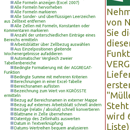
Alle Formeln anzeigen (Excel 2007)
Alle Formeln hervorheben
Nehme
Alle Formeln markieren
Alle Sonder- und überflüssigen Leerzeichen
von N
aus Zelltext entfernen
Alle Zellen mit Formeln, Konstanten oder
Sie d
Kommentaren markieren
Anzahl der unterschiedlichen Einträge eines
Bereichs ermitteln
dieser
Arbeitsblätter über Zellbezug auswählen
Aus Einzelpositionen gleitende
Funk
Wochenergebnisse aufaddieren
Automatischer Vergleich zweier
VERGL
Tabellenbereiche
Bedingte Formatierung mit der AGGREGAT-
Liefe
Funktion
Bedingte Summe mit mehreren Kriterien
Berechnungen in einer Excel-Tabelle
erst
Bereichsnamen auflisten
Bezeichnung zum Wert von KGRÖSSTE
"Müll
ermitteln
Bezug auf Bereichsnamen in externer Mappe
Steht
Bezug auf externes Arbeitsblatt schnell ändern
Bezüge (relativ / absolut) schnell konvertieren
wird 
Blattname in Zelle übernehmen
Datentyp des Zellinhalts auswerten
Datum in Textverknüpfung
Liste)
Datums-Wertreihen bequem analysieren