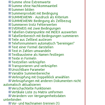
Summe ohne Extremwerte
Summe ohne Nachkommaanteil
Summen bilden
Summenprodukt mit Bedingung
SUMMEWENN - Ausdruck als Kriterium
SUMMEWENN: Bedingung als Zellbezug
Summieren trotz Fehlerwerten
SVERWEIS mit zwei Bedingungen
Tabellen-Datenpunkte mit INDEX auswerten
Tabellenbereich mit Bedingungen summieren
Teile aus Zelltext auslesen
Telefonnummern automatisch "bereinigen"
Text einer Formel darstellen
Text in Zahlen umwandeln
Textbausteine als Namen festlegen
Texte in Formeln
Textzellen verknüpfen
Transponieren und verknüpfen
Unsichtbare Parameter
Variable Summenbereiche
Verknüpfung mit Doppelklick anwählen
Verknüpfungen mit anderen Dokumenten nicht
automatisch aktualisieren
Verschachtelte Funktionen
Vertikale Liste zu Matrix umformen
Verändern von Vergangenheitsdaten
unterbinden
Vor- und Nachnamen trennen (1)