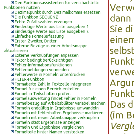
Den Funktionsassistenten für verschachtelte
Verw
Funktionen nutzen
Dezimalpunkt durch Dezimalkomma ersetzen
dann 
Die Funktion SEQUENZ
Echte Zufallszahlen erzeugen
Sie d
Eindeutige Werte aus Liste ausgeben 1
Eindeutige Werte aus Liste ausgeben 2
Einfache Formelerfassung
einem
Erster, Zweiter, Dritter
Externe Bezüge in einer Arbeitsmappe
selbs
aktualisieren
Externe Verknüpfungen anpassen
Funkt
Faktor bedingt berücksichtigen
Fehler-Informationsfunktionen
verwe
Fehlermeldungen vermeiden
Fehlerwerte in Formeln unterdrücken
FILTER-Funktion
Argum
Formatierte Zahl in Textzelle integrieren
Formel für einen Bereich erstellen
Funkt
Formel in Teilschritten prüfen
Formelauswertung findet Fehler in Formeln
Das d
Formelbezug auf Arbeitsblätter variabel machen
Formeln endgültig in Ergebnisse umwandeln
(im B
Formeln mit fehlerhaften Ergebnisse markieren
Formeln mit neuer Arbeitsmappe verknüpfen
Formeln statt Ergebnisse anzeigen
Vergl
Formeln und Ergebnisse vergleichen
Formelteile hinter Namen verstecken