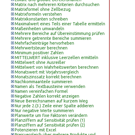
Matrix nach mehreren Kriterien durchsuchen
Matrixformel ohne Zellbezug
Matrixformeln verstehen
Matrixkonstanten schreiben
Maximalwert eines Teils einer Tabelle ermitteln
Maßeinheiten umwandeln
Mehrere Bereiche auf Übereinstimmung prüfen
Mehrere getrennte Bereiche summieren
Mehrfacheinträge hervorheben
Mehrwertsteuer berechnen
Minimum positiver Zahlen
MITTELWERT inklusive Leerzellen ermitteln
Mittelwert ohne Ausreißer
Mittelwert von Wahrheitswerten berechnen
Monatswert mit Vorjahrsvergleich
Monatszinssatz korrekt berechnen
Nachkommaanteile summieren
Namen als Textbausteine verwenden
Namen vereinfachen Formel
Negative Zahlen korrekt anzeigen
Neue Bereichsnamen auf kurzem Weg
Nur jede 2.(3.) Zeile einer Spalte addieren
Nur negative Werte summieren
Planwerte um fixe Faktoren verändern
Planziffern auf Sensitivität prüfen (1)
Planziffern auf Sensitivität prüfen (2)
Potenzieren mit Excel
Preisvergleich über mehrere Produkte und