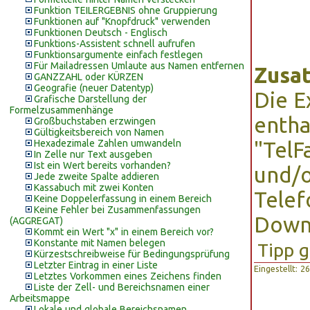
Funktion TEILERGEBNIS ohne Gruppierung
Funktionen auf "Knopfdruck" verwenden
Funktionen Deutsch - Englisch
Funktions-Assistent schnell aufrufen
Funktionsargumente einfach festlegen
Für Mailadressen Umlaute aus Namen entfernen
Zusat
GANZZAHL oder KÜRZEN
Geografie (neuer Datentyp)
Die E
Grafische Darstellung der
Formelzusammenhänge
entha
Großbuchstaben erzwingen
Gültigkeitsbereich von Namen
Hexadezimale Zahlen umwandeln
"TelF
In Zelle nur Text ausgeben
Ist ein Wert bereits vorhanden?
und/o
Jede zweite Spalte addieren
Kassabuch mit zwei Konten
Tele
Keine Doppelerfassung in einem Bereich
Keine Fehler bei Zusammenfassungen
Down
(AGGREGAT)
Kommt ein Wert "x" in einem Bereich vor?
Konstante mit Namen belegen
Tipp g
Kürzestschreibweise für Bedingungsprüfung
Letzter Eintrag in einer Liste
Eingestellt: 
Letztes Vorkommen eines Zeichens finden
Liste der Zell- und Bereichsnamen einer
Arbeitsmappe
Lokale und globale Bereichsnamen