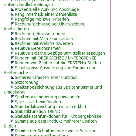
unterschiedliche Mengen
Prozentuelle Auf- und Abschläge
Rang innerhalb einer Zahlenliste
Rangfolge mit zwei Kriterien
Rechenergebnisse per Überwachung
kontrollieren
Rechenergebnisse runden
Rechnen mit Matrixkonstanten
Rechnen mit Wahrheitswerten
Relative Bereichsnamen
Relative externe Bezüge unmittelbar erzeugen
Runden mit OBERGRENZE / UNTERGRENZE
Runden von Zahlen auf die ERSTEN x Stellen
Schrittweise Auswertung von Formeln und
Fehlersuche
Sicheres Erfassen einer Funktion
Sitzordnung
Spaltenbezeichnung aus Spaltennummer und
umgekehrt
Spaltennummerierung umwandeln
Spezialität beim Runden
Standardabweichung - einfach erklärt
Statistikfunktion TREND
Statusleistenfunktionen für Turboergebnisse
Summe aus dem Produkt mehrerer Spalten
bilden
Summe der Schnittmenge zweier Bereiche
Summe der x größten Werte