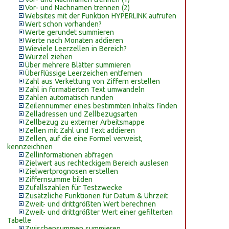
Vor- und Nachnamen trennen (2)
Websites mit der Funktion HYPERLINK aufrufen
Wert schon vorhanden?
Werte gerundet summieren
Werte nach Monaten addieren
Wieviele Leerzellen in Bereich?
Wurzel ziehen
Über mehrere Blätter summieren
Überflüssige Leerzeichen entfernen
Zahl aus Verkettung von Ziffern erstellen
Zahl in formatierten Text umwandeln
Zahlen automatisch runden
Zeilennummer eines bestimmten Inhalts finden
Zelladressen und Zellbezugsarten
Zellbezug zu externer Arbeitsmappe
Zellen mit Zahl und Text addieren
Zellen, auf die eine Formel verweist,
kennzeichnen
Zellinformationen abfragen
Zielwert aus rechteckigem Bereich auslesen
Zielwertprognosen erstellen
Ziffernsumme bilden
Zufallszahlen für Testzwecke
Zusätzliche Funktionen für Datum & Uhrzeit
Zweit- und drittgrößten Wert berechnen
Zweit- und drittgrößter Wert einer gefilterten
Tabelle
Zwischensummen summieren