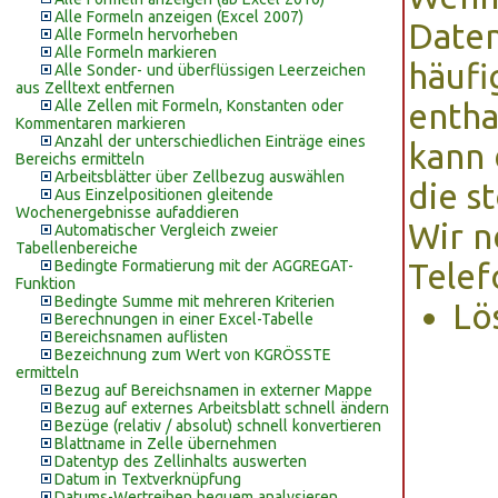
Alle Formeln anzeigen (Excel 2007)
Daten
Alle Formeln hervorheben
Alle Formeln markieren
häufi
Alle Sonder- und überflüssigen Leerzeichen
aus Zelltext entfernen
Alle Zellen mit Formeln, Konstanten oder
entha
Kommentaren markieren
Anzahl der unterschiedlichen Einträge eines
kann 
Bereichs ermitteln
Arbeitsblätter über Zellbezug auswählen
die s
Aus Einzelpositionen gleitende
Wochenergebnisse aufaddieren
Wir n
Automatischer Vergleich zweier
Tabellenbereiche
Bedingte Formatierung mit der AGGREGAT-
Telef
Funktion
Bedingte Summe mit mehreren Kriterien
Lö
Berechnungen in einer Excel-Tabelle
Bereichsnamen auflisten
Bezeichnung zum Wert von KGRÖSSTE
ermitteln
Bezug auf Bereichsnamen in externer Mappe
Bezug auf externes Arbeitsblatt schnell ändern
Bezüge (relativ / absolut) schnell konvertieren
Blattname in Zelle übernehmen
Datentyp des Zellinhalts auswerten
Datum in Textverknüpfung
Datums-Wertreihen bequem analysieren