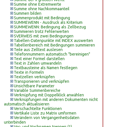
Summe ohne Extremwerte
Summe ohne Nachkommaanteil
Summen bilden
Summenprodukt mit Bedingung
SUMMEWENN - Ausdruck als Kriterium
SUMMEWENN: Bedingung als Zellbezug
Summieren trotz Fehlerwerten
SVERWEIS mit zwei Bedingungen
Tabellen-Datenpunkte mit INDEX auswerten
Tabellenbereich mit Bedingungen summieren
Teile aus Zelltext auslesen
Telefonnummern automatisch "bereinigen"
Text einer Formel darstellen
Text in Zahlen umwandeln
Textbausteine als Namen festlegen
Texte in Formeln
Textzellen verknüpfen
Transponieren und verknüpfen
Unsichtbare Parameter
Variable Summenbereiche
Verknüpfung mit Doppelklick anwählen
Verknüpfungen mit anderen Dokumenten nicht
automatisch aktualisieren
Verschachtelte Funktionen
Vertikale Liste zu Matrix umformen
Verändern von Vergangenheitsdaten
unterbinden
Vor- und Nachnamen trennen (1)