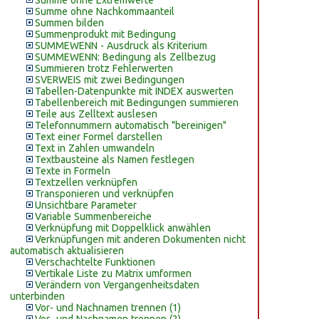
Summe ohne Extremwerte
Summe ohne Nachkommaanteil
Summen bilden
Summenprodukt mit Bedingung
SUMMEWENN - Ausdruck als Kriterium
SUMMEWENN: Bedingung als Zellbezug
Summieren trotz Fehlerwerten
SVERWEIS mit zwei Bedingungen
Tabellen-Datenpunkte mit INDEX auswerten
Tabellenbereich mit Bedingungen summieren
Teile aus Zelltext auslesen
Telefonnummern automatisch "bereinigen"
Text einer Formel darstellen
Text in Zahlen umwandeln
Textbausteine als Namen festlegen
Texte in Formeln
Textzellen verknüpfen
Transponieren und verknüpfen
Unsichtbare Parameter
Variable Summenbereiche
Verknüpfung mit Doppelklick anwählen
Verknüpfungen mit anderen Dokumenten nicht
automatisch aktualisieren
Verschachtelte Funktionen
Vertikale Liste zu Matrix umformen
Verändern von Vergangenheitsdaten
unterbinden
Vor- und Nachnamen trennen (1)