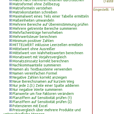
Matrix nach mehreren Kriterien durchsuchen
(Tast
Matrixformel ohne Zellbezug
Matrixformeln verstehen
Eingestellt: 
Matrixkonstanten schreiben
Maximalwert eines Teils einer Tabelle ermitteln
Maßeinheiten umwandeln
Mehrere Bereiche auf Übereinstimmung prüfen
Mehrere getrennte Bereiche summieren
Mehrfacheinträge hervorheben
Mehrwertsteuer berechnen
Minimum positiver Zahlen
MITTELWERT inklusive Leerzellen ermitteln
Mittelwert ohne Ausreißer
Mittelwert von Wahrheitswerten berechnen
Monatswert mit Vorjahrsvergleich
Monatszinssatz korrekt berechnen
Nachkommaanteile summieren
Namen als Textbausteine verwenden
Namen vereinfachen Formel
Negative Zahlen korrekt anzeigen
Neue Bereichsnamen auf kurzem Weg
Nur jede 2.(3.) Zeile einer Spalte addieren
Nur negative Werte summieren
Planwerte um fixe Faktoren verändern
Planziffern auf Sensitivität prüfen (1)
Planziffern auf Sensitivität prüfen (2)
Potenzieren mit Excel
Preisvergleich über mehrere Produkte und