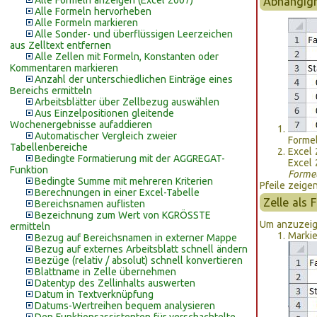
Alle Formeln anzeigen (Excel 2007)
Abhängigh
Alle Formeln hervorheben
Alle Formeln markieren
Alle Sonder- und überflüssigen Leerzeichen
aus Zelltext entfernen
Alle Zellen mit Formeln, Konstanten oder
Kommentaren markieren
Anzahl der unterschiedlichen Einträge eines
Bereichs ermitteln
Arbeitsblätter über Zellbezug auswählen
Aus Einzelpositionen gleitende
Wochenergebnisse aufaddieren
Automatischer Vergleich zweier
Forme
Tabellenbereiche
Excel
Bedingte Formatierung mit der AGGREGAT-
Excel 
Funktion
Forme
Bedingte Summe mit mehreren Kriterien
Pfeile zeige
Berechnungen in einer Excel-Tabelle
Zelle als 
Bereichsnamen auflisten
Bezeichnung zum Wert von KGRÖSSTE
Um anzuzeige
ermitteln
Markie
Bezug auf Bereichsnamen in externer Mappe
Bezug auf externes Arbeitsblatt schnell ändern
Bezüge (relativ / absolut) schnell konvertieren
Blattname in Zelle übernehmen
Datentyp des Zellinhalts auswerten
Datum in Textverknüpfung
Datums-Wertreihen bequem analysieren