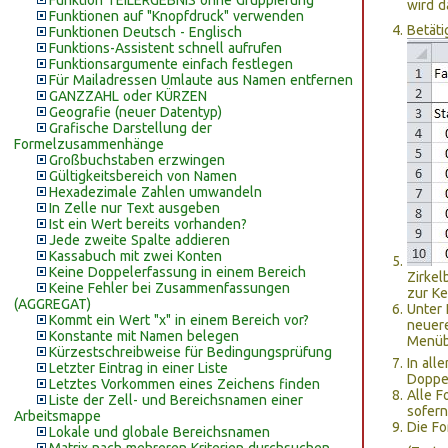
Funktion TEILERGEBNIS ohne Gruppierung
wird d
Funktionen auf "Knopfdruck" verwenden
Betäti
Funktionen Deutsch - Englisch
Funktions-Assistent schnell aufrufen
Funktionsargumente einfach festlegen
Für Mailadressen Umlaute aus Namen entfernen
GANZZAHL oder KÜRZEN
Geografie (neuer Datentyp)
Grafische Darstellung der
Formelzusammenhänge
Großbuchstaben erzwingen
Gültigkeitsbereich von Namen
Hexadezimale Zahlen umwandeln
In Zelle nur Text ausgeben
Ist ein Wert bereits vorhanden?
Jede zweite Spalte addieren
Kassabuch mit zwei Konten
Keine Doppelerfassung in einem Bereich
Zirkel
Keine Fehler bei Zusammenfassungen
zur Ke
(AGGREGAT)
Unter 
Kommt ein Wert "x" in einem Bereich vor?
neuere
Konstante mit Namen belegen
Menüb
Kürzestschreibweise für Bedingungsprüfung
In all
Letzter Eintrag in einer Liste
Doppel
Letztes Vorkommen eines Zeichens finden
Alle F
Liste der Zell- und Bereichsnamen einer
sofern
Arbeitsmappe
Die Fo
Lokale und globale Bereichsnamen