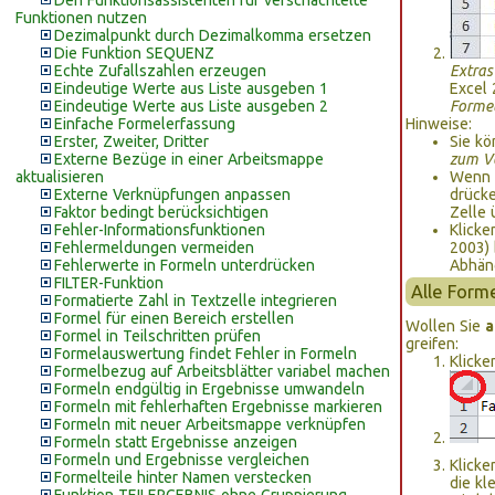
Den Funktionsassistenten für verschachtelte
Funktionen nutzen
Dezimalpunkt durch Dezimalkomma ersetzen
Die Funktion SEQUENZ
Echte Zufallszahlen erzeugen
Extras
Eindeutige Werte aus Liste ausgeben 1
Excel 
Eindeutige Werte aus Liste ausgeben 2
Forme
Einfache Formelerfassung
Hinweise:
Erster, Zweiter, Dritter
Sie k
Externe Bezüge in einer Arbeitsmappe
zum V
aktualisieren
Wenn 
Externe Verknüpfungen anpassen
drücke
Faktor bedingt berücksichtigen
Zelle 
Fehler-Informationsfunktionen
Klicke
Fehlermeldungen vermeiden
2003) 
Fehlerwerte in Formeln unterdrücken
Abhäng
FILTER-Funktion
Alle Form
Formatierte Zahl in Textzelle integrieren
Formel für einen Bereich erstellen
Wollen Sie
a
Formel in Teilschritten prüfen
greifen:
Formelauswertung findet Fehler in Formeln
Klicke
Formelbezug auf Arbeitsblätter variabel machen
Formeln endgültig in Ergebnisse umwandeln
Formeln mit fehlerhaften Ergebnisse markieren
Formeln mit neuer Arbeitsmappe verknüpfen
Formeln statt Ergebnisse anzeigen
Formeln und Ergebnisse vergleichen
Klicke
Formelteile hinter Namen verstecken
die kl