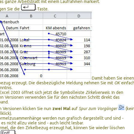
as ganze Arbeitsblatt mit einem Laufrahmen markiert.
gen Sie die
-Taste.
Damit haben Sie einen
bezug erzeugt. Die diesbezügliche Meldung nehmen Sie mit
OK
einfac
nntnis.
Excel 2003 öffnet sich jetzt die Symbolleiste
Zirkelverweis
. In den
n Versionen verwenden Sie für den nächsten Schritt direkt das
and.
en Versionen klicken Sie nun
zwei Mal
auf
Spur zum Vorgänger
(kei
klick).
ormelzusammenhänge werden nun grafisch dargestellt und sind -
 es nicht allzu viele sind - auch leicht lesbar.
rmel, die den Zirkelbezug erzeugt hat, können Sie wieder löschen