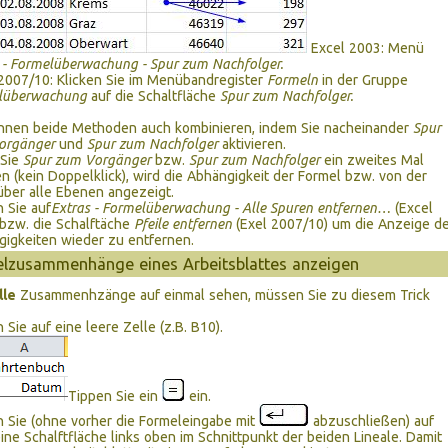
Excel 2003: Menü
 - Formelüberwachung - Spur zum Nachfolger.
2007/10: Klicken Sie im Menübandregister
Formeln
in der Gruppe
lüberwachung
auf die Schaltfläche
Spur zum Nachfolger.
önnen beide Methoden auch kombinieren, indem Sie nacheinander
Spur
orgänger
und
Spur zum Nachfolger
aktivieren.
Sie
Spur zum Vorgänger
bzw.
Spur zum Nachfolger
ein zweites Mal
n (kein Doppelklick), wird die Abhängigkeit der Formel bzw. von der
über alle Ebenen angezeigt.
n Sie auf
Extras - Formelüberwachung - Alle Spuren entfernen…
(Excel
bzw. die Schalftäche
Pfeile entfernen
(Exel 2007/10) um die Anzeige d
igkeiten wieder zu entfernen.
elzusammenhänge eines Arbeitsblattes anzeigen
lle
Zusammenhzänge auf einmal sehen, müssen Sie zu diesem Trick
n Sie auf eine leere Zelle (z.B. B10).
Tippen Sie ein
ein.
n Sie (ohne vorher die Formeleingabe mit
abzuschließen) auf
eine Schalftfläche links oben im Schnittpunkt der beiden Lineale. Damit