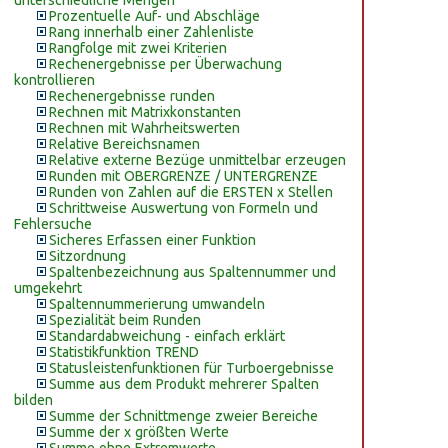
unterschiedliche Mengen
Prozentuelle Auf- und Abschläge
Rang innerhalb einer Zahlenliste
Rangfolge mit zwei Kriterien
Rechenergebnisse per Überwachung
kontrollieren
Rechenergebnisse runden
Rechnen mit Matrixkonstanten
Rechnen mit Wahrheitswerten
Relative Bereichsnamen
Relative externe Bezüge unmittelbar erzeugen
Runden mit OBERGRENZE / UNTERGRENZE
Runden von Zahlen auf die ERSTEN x Stellen
Schrittweise Auswertung von Formeln und
Fehlersuche
Sicheres Erfassen einer Funktion
Sitzordnung
Spaltenbezeichnung aus Spaltennummer und
umgekehrt
Spaltennummerierung umwandeln
Spezialität beim Runden
Standardabweichung - einfach erklärt
Statistikfunktion TREND
Statusleistenfunktionen für Turboergebnisse
Summe aus dem Produkt mehrerer Spalten
bilden
Summe der Schnittmenge zweier Bereiche
Summe der x größten Werte