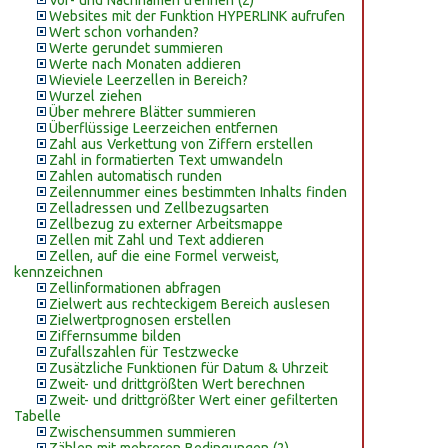
Vor- und Nachnamen trennen (2)
Websites mit der Funktion HYPERLINK aufrufen
Wert schon vorhanden?
Werte gerundet summieren
Werte nach Monaten addieren
Wieviele Leerzellen in Bereich?
Wurzel ziehen
Über mehrere Blätter summieren
Überflüssige Leerzeichen entfernen
Zahl aus Verkettung von Ziffern erstellen
Zahl in formatierten Text umwandeln
Zahlen automatisch runden
Zeilennummer eines bestimmten Inhalts finden
Zelladressen und Zellbezugsarten
Zellbezug zu externer Arbeitsmappe
Zellen mit Zahl und Text addieren
Zellen, auf die eine Formel verweist,
kennzeichnen
Zellinformationen abfragen
Zielwert aus rechteckigem Bereich auslesen
Zielwertprognosen erstellen
Ziffernsumme bilden
Zufallszahlen für Testzwecke
Zusätzliche Funktionen für Datum & Uhrzeit
Zweit- und drittgrößten Wert berechnen
Zweit- und drittgrößter Wert einer gefilterten
Tabelle
Zwischensummen summieren