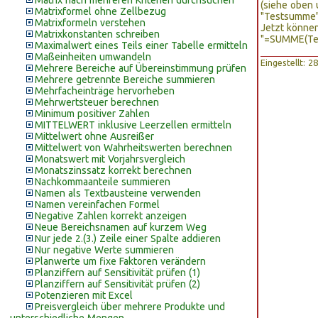
Matrix nach mehreren Kriterien durchsuchen
(siehe oben 
Matrixformel ohne Zellbezug
"Testsumme")
Matrixformeln verstehen
Jetzt können
Matrixkonstanten schreiben
"=SUMME(Te
Maximalwert eines Teils einer Tabelle ermitteln
Maßeinheiten umwandeln
Eingestellt: 
Mehrere Bereiche auf Übereinstimmung prüfen
Mehrere getrennte Bereiche summieren
Mehrfacheinträge hervorheben
Mehrwertsteuer berechnen
Minimum positiver Zahlen
MITTELWERT inklusive Leerzellen ermitteln
Mittelwert ohne Ausreißer
Mittelwert von Wahrheitswerten berechnen
Monatswert mit Vorjahrsvergleich
Monatszinssatz korrekt berechnen
Nachkommaanteile summieren
Namen als Textbausteine verwenden
Namen vereinfachen Formel
Negative Zahlen korrekt anzeigen
Neue Bereichsnamen auf kurzem Weg
Nur jede 2.(3.) Zeile einer Spalte addieren
Nur negative Werte summieren
Planwerte um fixe Faktoren verändern
Planziffern auf Sensitivität prüfen (1)
Planziffern auf Sensitivität prüfen (2)
Potenzieren mit Excel
Preisvergleich über mehrere Produkte und