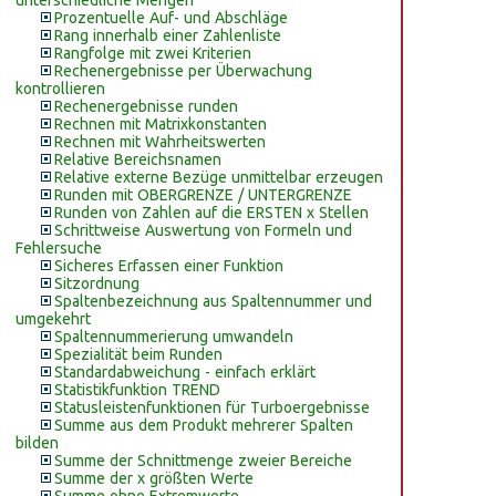
unterschiedliche Mengen
Prozentuelle Auf- und Abschläge
Rang innerhalb einer Zahlenliste
Rangfolge mit zwei Kriterien
Rechenergebnisse per Überwachung
kontrollieren
Rechenergebnisse runden
Rechnen mit Matrixkonstanten
Rechnen mit Wahrheitswerten
Relative Bereichsnamen
Relative externe Bezüge unmittelbar erzeugen
Runden mit OBERGRENZE / UNTERGRENZE
Runden von Zahlen auf die ERSTEN x Stellen
Schrittweise Auswertung von Formeln und
Fehlersuche
Sicheres Erfassen einer Funktion
Sitzordnung
Spaltenbezeichnung aus Spaltennummer und
umgekehrt
Spaltennummerierung umwandeln
Spezialität beim Runden
Standardabweichung - einfach erklärt
Statistikfunktion TREND
Statusleistenfunktionen für Turboergebnisse
Summe aus dem Produkt mehrerer Spalten
bilden
Summe der Schnittmenge zweier Bereiche
Summe der x größten Werte