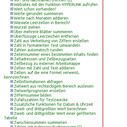
Vor- und Nachnamen trennen (2)
Websites mit der Funktion HYPERLINK aufrufen
Wert schon vorhanden?
Werte gerundet summieren
Werte nach Monaten addieren
Wieviele Leerzellen in Bereich?
Wurzel ziehen
Über mehrere Blätter summieren
Überflüssige Leerzeichen entfernen
Zahl aus Verkettung von Ziffern erstellen
Zahl in formatierten Text umwandeln
Zahlen automatisch runden
Zeilennummer eines bestimmten Inhalts finden
Zelladressen und Zellbezugsarten
Zellbezug zu externer Arbeitsmappe
Zellen mit Zahl und Text addieren
Zellen, auf die eine Formel verweist,
kennzeichnen
Zellinformationen abfragen
Zielwert aus rechteckigem Bereich auslesen
Zielwertprognosen erstellen
Ziffernsumme bilden
Zufallszahlen für Testzwecke
Zusätzliche Funktionen für Datum & Uhrzeit
Zweit- und drittgrößten Wert berechnen
Zweit- und drittgrößter Wert einer gefilterten
Tabelle
Zwischensummen summieren