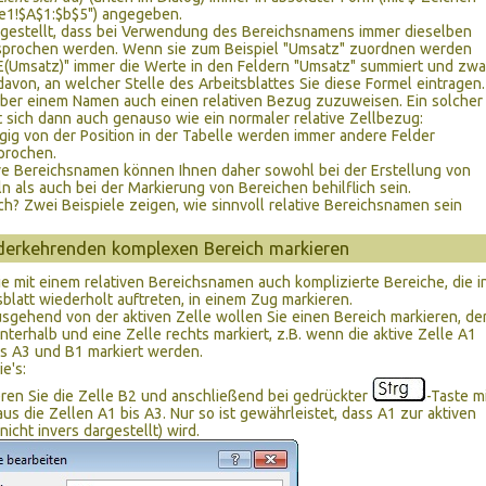
le1!$A$1:$b$5") angegeben.
r gestellt, dass bei Verwendung des Bereichsnamens immer dieselben
sprochen werden. Wenn sie zum Beispiel "Umsatz" zuordnen werden
(Umsatz)" immer die Werte in den Feldern "Umsatz" summiert und zwa
avon, an welcher Stelle des Arbeitsblattes Sie diese Formel eintragen.
ber einem Namen auch einen relativen Bezug zuzuweisen. Ein solcher
 sich dann auch genauso wie ein normaler relative Zellbezug:
ig von der Position in der Tabelle werden immer andere Felder
prochen.
ve Bereichsnamen können Ihnen daher sowohl bei der Erstellung von
n als auch bei der Markierung von Bereichen behilflich sein.
ch? Zwei Beispiele zeigen, wie sinnvoll relative Bereichsnamen sein
derkehrenden komplexen Bereich markieren
e mit einem relativen Bereichsnamen auch komplizierte Bereiche, die i
sblatt wiederholt auftreten, in einem Zug markieren.
gehend von der aktiven Zelle wollen Sie einen Bereich markieren, de
unterhalb und eine Zelle rechts markiert, z.B. wenn die aktive Zelle A1
 bis A3 und B1 markiert werden.
e's:
ren Sie die Zelle B2 und anschließend bei gedrückter
-Taste m
us die Zellen A1 bis A3. Nur so ist gewährleistet, dass A1 zur aktiven
(nicht invers dargestellt) wird.