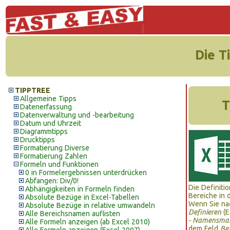
Die T
TIPPTREE
Allgemeine Tipps
T
Datenerfassung
Datenverwaltung und -bearbeitung
Datum und Uhrzeit
Diagrammtipps
Drucktipps
Formatierung Diverse
Formatierung Zahlen
Formeln und Funktionen
0 in Formelergebnissen unterdrücken
Abfangen: Div/0!
Die Definiti
Abhängigkeiten in Formeln finden
Bereiche in 
Absolute Bezüge in Excel-Tabellen
Wenn Sie na
Absolute Bezüge in relative umwandeln
Definieren
(E
Alle Bereichsnamen auflisten
- Namensma
Alle Formeln anzeigen (ab Excel 2010)
dem Feld
Bez