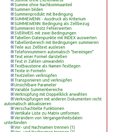
Summe ohne Extremwerte
Summe ohne Nachkommaanteil
Summen bilden
Summenprodukt mit Bedingung
SUMMEWENN - Ausdruck als Kriterium
SUMMEWENN: Bedingung als Zellbezug
Summieren trotz Fehlerwerten
SVERWEIS mit zwei Bedingungen
Tabellen-Datenpunkte mit INDEX auswerten
Tabellenbereich mit Bedingungen summieren
Teile aus Zelltext auslesen
Telefonnummern automatisch "bereinigen"
Text einer Formel darstellen
Text in Zahlen umwandeln
Textbausteine als Namen festlegen
Texte in Formeln
Textzellen verknüpfen
Transponieren und verknüpfen
Unsichtbare Parameter
Variable Summenbereiche
Verknüpfung mit Doppelklick anwählen
Verknüpfungen mit anderen Dokumenten nicht
automatisch aktualisieren
Verschachtelte Funktionen
Vertikale Liste zu Matrix umformen
Verändern von Vergangenheitsdaten
unterbinden
Vor- und Nachnamen trennen (1)