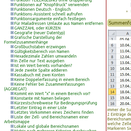
Funktion TEILERGEBNIS ohne Gruppierung
Funktionen auf "Knopfdruck" verwenden
Funktionen Deutsch - Englisch
Funktions-Assistent schnell aufrufen
Funktionsargumente einfach festlegen
Summenfor
Für Mailadressen Umlaute aus Namen entfernen
GANZZAHL oder KÜRZEN
Geografie (neuer Datentyp)
Grafische Darstellung der
Formelzusammenhänge
Großbuchstaben erzwingen
Gültigkeitsbereich von Namen
Hexadezimale Zahlen umwandeln
In Zelle nur Text ausgeben
Ist ein Wert bereits vorhanden?
Jede zweite Spalte addieren
Kassabuch mit zwei Konten
Keine Doppelerfassung in einem Bereich
Keine Fehler bei Zusammenfassungen
(AGGREGAT)
Kommt ein Wert "x" in einem Bereich vor?
Konstante mit Namen belegen
Kürzestschreibweise für Bedingungsprüfung
Letzter Eintrag in einer Liste
immer die Su
Letztes Vorkommen eines Zeichens finden
2 Einträge d
Liste der Zell- und Bereichsnamen einer
Bereichsname
Arbeitsmappe
welche Zell
Lokale und globale Bereichsnamen
Markieren Si