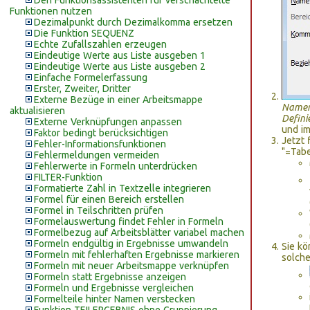
Den Funktionsassistenten für verschachtelte
Funktionen nutzen
Dezimalpunkt durch Dezimalkomma ersetzen
Die Funktion SEQUENZ
Echte Zufallszahlen erzeugen
Eindeutige Werte aus Liste ausgeben 1
Eindeutige Werte aus Liste ausgeben 2
Einfache Formelerfassung
Erster, Zweiter, Dritter
Externe Bezüge in einer Arbeitsmappe
Namen 
aktualisieren
Defin
Externe Verknüpfungen anpassen
und im
Faktor bedingt berücksichtigen
Jetzt 
Fehler-Informationsfunktionen
"=Tabe
Fehlermeldungen vermeiden
Fehlerwerte in Formeln unterdrücken
FILTER-Funktion
Formatierte Zahl in Textzelle integrieren
Formel für einen Bereich erstellen
Formel in Teilschritten prüfen
Formelauswertung findet Fehler in Formeln
Formelbezug auf Arbeitsblätter variabel machen
Formeln endgültig in Ergebnisse umwandeln
Sie kö
Formeln mit fehlerhaften Ergebnisse markieren
solche
Formeln mit neuer Arbeitsmappe verknüpfen
Formeln statt Ergebnisse anzeigen
Formeln und Ergebnisse vergleichen
Formelteile hinter Namen verstecken