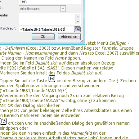
Jetzt Menü
Einfügen -
- Definieren
(Excel 2003) bzw. Menüband Register
Formeln
, Gruppe
ierte Namen - Namensmanager
und dann
Neu
(ab Excel 2007) auswähle
 Dialog den Namen ins Feld
Name
tippen.
finden Sie im Feld
Bezieht sich auf
diesen absoluten Bezug:
lle1!$B$1;Tabelle1!$A$1:$A$3". Diesen machen wir relativ:
Markieren Sie den Inhalt des Feldes
Bezieht sich auf
.
Tippen Sie auf die Taste
um den Bezug zu ändern. Die $-Zeichen
vor den Spaltenbezeichnungen sind verschwunden
("=Tabelle1!B$1;Tabelle1!A$1:A$3").
Wiederholen Sie den Vorgang noch 2x um zum relativen Bezug
("=Tabelle1!B3;Tabelle1!A3:A5" wichtig, ohne $) zu kommen.
Mit
OK
den Dialog abschließen
nnen jetzt von jeder beliebigen Zelle Ihres Arbeitsblattes aus einen
n Bereich markieren indem Sie entweder:
drücken und im anschließenden Dialog den gewählten Namen
eintippen oder
inden Sie den Namen einfach in das
Namenfeld
(in der
Bearbeitungsleiste Ihres Arbeitsblattes ganz links) tippen und die