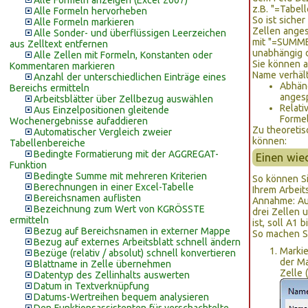
Alle Formeln anzeigen (Excel 2007)
z.B. "=Tabel
Alle Formeln hervorheben
So ist siche
Alle Formeln markieren
Zellen ange
Alle Sonder- und überflüssigen Leerzeichen
mit "=SUMME
aus Zelltext entfernen
unabhängig d
Alle Zellen mit Formeln, Konstanten oder
Sie können a
Kommentaren markieren
Name verhält
Anzahl der unterschiedlichen Einträge eines
Abhäng
Bereichs ermitteln
anges
Arbeitsblätter über Zellbezug auswählen
Relati
Aus Einzelpositionen gleitende
Formel
Wochenergebnisse aufaddieren
Zu theoretis
Automatischer Vergleich zweier
können:
Tabellenbereiche
Bedingte Formatierung mit der AGGREGAT-
Einen wie
Funktion
Bedingte Summe mit mehreren Kriterien
So können Si
Berechnungen in einer Excel-Tabelle
Ihrem Arbeit
Bereichsnamen auflisten
Annahme: Aus
Bezeichnung zum Wert von KGRÖSSTE
drei Zellen 
ermitteln
ist, soll A1
Bezug auf Bereichsnamen in externer Mappe
So machen Si
Bezug auf externes Arbeitsblatt schnell ändern
Markie
Bezüge (relativ / absolut) schnell konvertieren
der Ma
Blattname in Zelle übernehmen
Zelle 
Datentyp des Zellinhalts auswerten
Datum in Textverknüpfung
Datums-Wertreihen bequem analysieren