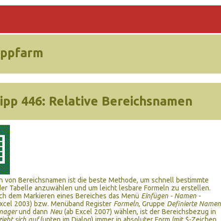
ippfarm
ipp 446:
Relative Bereichsnamen
on von Bereichsnamen ist die beste Methode, um schnell bestimmte
der Tabelle anzuwählen und um leicht lesbare Formeln zu erstellen.
ch dem Markieren eines Bereiches das Menü
Einfügen - Namen -
xcel 2003) bzw. Menüband Register
Formeln
, Gruppe
Definierte Namen
nager
und dann
Neu
(ab Excel 2007) wählen, ist der Bereichsbezug in
ieht sich auf
(unten im Dialog) immer in absoluter Form (mit $-Zeichen