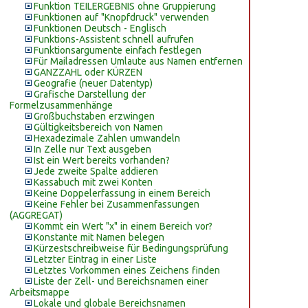
Funktion TEILERGEBNIS ohne Gruppierung
Funktionen auf "Knopfdruck" verwenden
Funktionen Deutsch - Englisch
Funktions-Assistent schnell aufrufen
Funktionsargumente einfach festlegen
Für Mailadressen Umlaute aus Namen entfernen
GANZZAHL oder KÜRZEN
Geografie (neuer Datentyp)
Grafische Darstellung der
Formelzusammenhänge
Großbuchstaben erzwingen
Gültigkeitsbereich von Namen
Hexadezimale Zahlen umwandeln
In Zelle nur Text ausgeben
Ist ein Wert bereits vorhanden?
Jede zweite Spalte addieren
Kassabuch mit zwei Konten
Keine Doppelerfassung in einem Bereich
Keine Fehler bei Zusammenfassungen
(AGGREGAT)
Kommt ein Wert "x" in einem Bereich vor?
Konstante mit Namen belegen
Kürzestschreibweise für Bedingungsprüfung
Letzter Eintrag in einer Liste
Letztes Vorkommen eines Zeichens finden
Liste der Zell- und Bereichsnamen einer
Arbeitsmappe
Lokale und globale Bereichsnamen