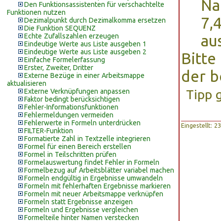
Na
Den Funktionsassistenten für verschachtelte
Funktionen nutzen
7,
Dezimalpunkt durch Dezimalkomma ersetzen
Die Funktion SEQUENZ
Echte Zufallszahlen erzeugen
aus
Eindeutige Werte aus Liste ausgeben 1
Eindeutige Werte aus Liste ausgeben 2
Bitte
Einfache Formelerfassung
Erster, Zweiter, Dritter
der b
Externe Bezüge in einer Arbeitsmappe
aktualisieren
Tipp 
Externe Verknüpfungen anpassen
Faktor bedingt berücksichtigen
Fehler-Informationsfunktionen
Fehlermeldungen vermeiden
Fehlerwerte in Formeln unterdrücken
Eingestellt: 
FILTER-Funktion
Formatierte Zahl in Textzelle integrieren
Formel für einen Bereich erstellen
Formel in Teilschritten prüfen
Formelauswertung findet Fehler in Formeln
Formelbezug auf Arbeitsblätter variabel machen
Formeln endgültig in Ergebnisse umwandeln
Formeln mit fehlerhaften Ergebnisse markieren
Formeln mit neuer Arbeitsmappe verknüpfen
Formeln statt Ergebnisse anzeigen
Formeln und Ergebnisse vergleichen
Formelteile hinter Namen verstecken