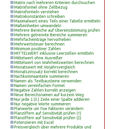
Matrix nach mehreren Kriterien durchsuchen
Matrixformel ohne Zellbezug
Matrixformeln verstehen
Matrixkonstanten schreiben
Maximalwert eines Teils einer Tabelle ermitteln
Maßeinheiten umwandeln
Mehrere Bereiche auf Übereinstimmung prüfen
Mehrere getrennte Bereiche summieren
Mehrfacheinträge hervorheben
Mehrwertsteuer berechnen
Minimum positiver Zahlen
MITTELWERT inklusive Leerzellen ermitteln
Mittelwert ohne Ausreißer
Mittelwert von Wahrheitswerten berechnen
Monatswert mit Vorjahrsvergleich
Monatszinssatz korrekt berechnen
Nachkommaanteile summieren
Namen als Textbausteine verwenden
Namen vereinfachen Formel
Negative Zahlen korrekt anzeigen
Neue Bereichsnamen auf kurzem Weg
Nur jede 2.(3.) Zeile einer Spalte addieren
Nur negative Werte summieren
Planwerte um fixe Faktoren verändern
Planziffern auf Sensitivität prüfen (1)
Planziffern auf Sensitivität prüfen (2)
Potenzieren mit Excel
Preisvergleich über mehrere Produkte und