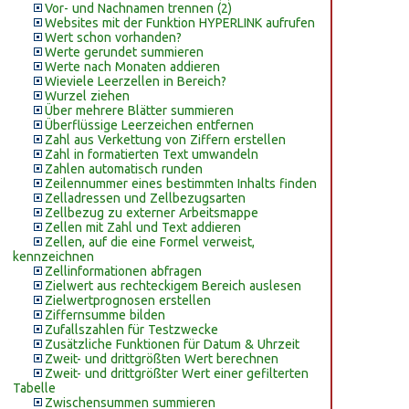
Vor- und Nachnamen trennen (2)
Websites mit der Funktion HYPERLINK aufrufen
Wert schon vorhanden?
Werte gerundet summieren
Werte nach Monaten addieren
Wieviele Leerzellen in Bereich?
Wurzel ziehen
Über mehrere Blätter summieren
Überflüssige Leerzeichen entfernen
Zahl aus Verkettung von Ziffern erstellen
Zahl in formatierten Text umwandeln
Zahlen automatisch runden
Zeilennummer eines bestimmten Inhalts finden
Zelladressen und Zellbezugsarten
Zellbezug zu externer Arbeitsmappe
Zellen mit Zahl und Text addieren
Zellen, auf die eine Formel verweist,
kennzeichnen
Zellinformationen abfragen
Zielwert aus rechteckigem Bereich auslesen
Zielwertprognosen erstellen
Ziffernsumme bilden
Zufallszahlen für Testzwecke
Zusätzliche Funktionen für Datum & Uhrzeit
Zweit- und drittgrößten Wert berechnen
Zweit- und drittgrößter Wert einer gefilterten
Tabelle
Zwischensummen summieren