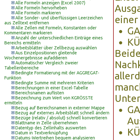
Alle Formeln anzeigen (Excel 2007)
Ausga
Alle Formeln hervorheben
Alle Formeln markieren
einer
Alle Sonder- und überflüssigen Leerzeichen
aus Zelltext entfernen
Alle Zellen mit Formeln, Konstanten oder
GA
Kommentaren markieren
Anzahl der unterschiedlichen Einträge eines
KÜ
Bereichs ermitteln
Arbeitsblätter über Zellbezug auswählen
Beide
Aus Einzelpositionen gleitende
Wochenergebnisse aufaddieren
Nachk
Automatischer Vergleich zweier
Tabellenbereiche
Bedingte Formatierung mit der AGGREGAT-
aller
Funktion
Bedingte Summe mit mehreren Kriterien
manc
Berechnungen in einer Excel-Tabelle
Bereichsnamen auflisten
Unter
Bezeichnung zum Wert von KGRÖSSTE
ermitteln
GA
Bezug auf Bereichsnamen in externer Mappe
Bezug auf externes Arbeitsblatt schnell ändern
Bezüge (relativ / absolut) schnell konvertieren
Au
Blattname in Zelle übernehmen
Datentyp des Zellinhalts auswerten
KÜ
Datum in Textverknüpfung
Datums-Wertreihen bequem analysieren