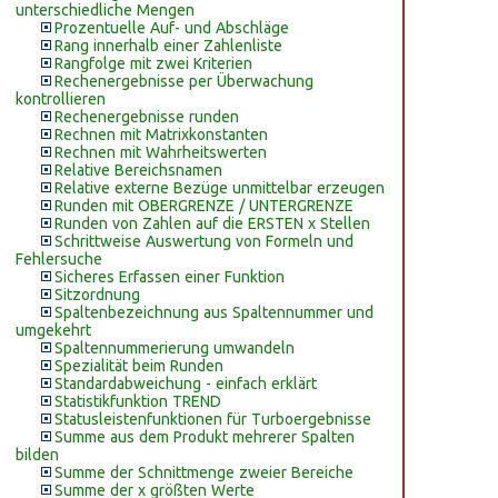
unterschiedliche Mengen
Prozentuelle Auf- und Abschläge
Rang innerhalb einer Zahlenliste
Rangfolge mit zwei Kriterien
Rechenergebnisse per Überwachung
kontrollieren
Rechenergebnisse runden
Rechnen mit Matrixkonstanten
Rechnen mit Wahrheitswerten
Relative Bereichsnamen
Relative externe Bezüge unmittelbar erzeugen
Runden mit OBERGRENZE / UNTERGRENZE
Runden von Zahlen auf die ERSTEN x Stellen
Schrittweise Auswertung von Formeln und
Fehlersuche
Sicheres Erfassen einer Funktion
Sitzordnung
Spaltenbezeichnung aus Spaltennummer und
umgekehrt
Spaltennummerierung umwandeln
Spezialität beim Runden
Standardabweichung - einfach erklärt
Statistikfunktion TREND
Statusleistenfunktionen für Turboergebnisse
Summe aus dem Produkt mehrerer Spalten
bilden
Summe der Schnittmenge zweier Bereiche
Summe der x größten Werte