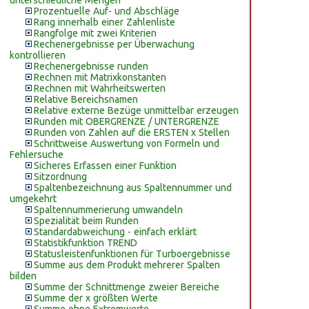
unterschiedliche Mengen
Prozentuelle Auf- und Abschläge
Rang innerhalb einer Zahlenliste
Rangfolge mit zwei Kriterien
Rechenergebnisse per Überwachung
kontrollieren
Rechenergebnisse runden
Rechnen mit Matrixkonstanten
Rechnen mit Wahrheitswerten
Relative Bereichsnamen
Relative externe Bezüge unmittelbar erzeugen
Runden mit OBERGRENZE / UNTERGRENZE
Runden von Zahlen auf die ERSTEN x Stellen
Schrittweise Auswertung von Formeln und
Fehlersuche
Sicheres Erfassen einer Funktion
Sitzordnung
Spaltenbezeichnung aus Spaltennummer und
umgekehrt
Spaltennummerierung umwandeln
Spezialität beim Runden
Standardabweichung - einfach erklärt
Statistikfunktion TREND
Statusleistenfunktionen für Turboergebnisse
Summe aus dem Produkt mehrerer Spalten
bilden
Summe der Schnittmenge zweier Bereiche
Summe der x größten Werte