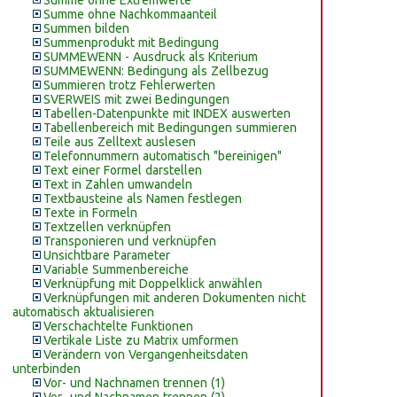
Summe ohne Extremwerte
Summe ohne Nachkommaanteil
Summen bilden
Summenprodukt mit Bedingung
SUMMEWENN - Ausdruck als Kriterium
SUMMEWENN: Bedingung als Zellbezug
Summieren trotz Fehlerwerten
SVERWEIS mit zwei Bedingungen
Tabellen-Datenpunkte mit INDEX auswerten
Tabellenbereich mit Bedingungen summieren
Teile aus Zelltext auslesen
Telefonnummern automatisch "bereinigen"
Text einer Formel darstellen
Text in Zahlen umwandeln
Textbausteine als Namen festlegen
Texte in Formeln
Textzellen verknüpfen
Transponieren und verknüpfen
Unsichtbare Parameter
Variable Summenbereiche
Verknüpfung mit Doppelklick anwählen
Verknüpfungen mit anderen Dokumenten nicht
automatisch aktualisieren
Verschachtelte Funktionen
Vertikale Liste zu Matrix umformen
Verändern von Vergangenheitsdaten
unterbinden
Vor- und Nachnamen trennen (1)