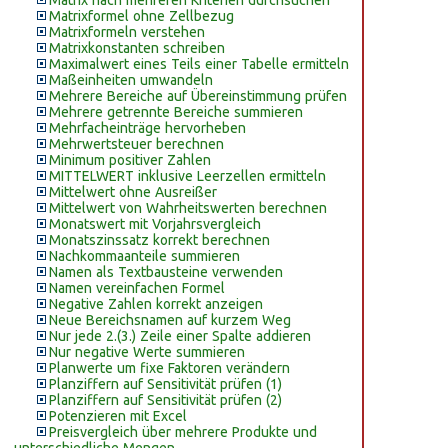
Matrix nach mehreren Kriterien durchsuchen
Matrixformel ohne Zellbezug
Matrixformeln verstehen
Matrixkonstanten schreiben
Maximalwert eines Teils einer Tabelle ermitteln
Maßeinheiten umwandeln
Mehrere Bereiche auf Übereinstimmung prüfen
Mehrere getrennte Bereiche summieren
Mehrfacheinträge hervorheben
Mehrwertsteuer berechnen
Minimum positiver Zahlen
MITTELWERT inklusive Leerzellen ermitteln
Mittelwert ohne Ausreißer
Mittelwert von Wahrheitswerten berechnen
Monatswert mit Vorjahrsvergleich
Monatszinssatz korrekt berechnen
Nachkommaanteile summieren
Namen als Textbausteine verwenden
Namen vereinfachen Formel
Negative Zahlen korrekt anzeigen
Neue Bereichsnamen auf kurzem Weg
Nur jede 2.(3.) Zeile einer Spalte addieren
Nur negative Werte summieren
Planwerte um fixe Faktoren verändern
Planziffern auf Sensitivität prüfen (1)
Planziffern auf Sensitivität prüfen (2)
Potenzieren mit Excel
Preisvergleich über mehrere Produkte und