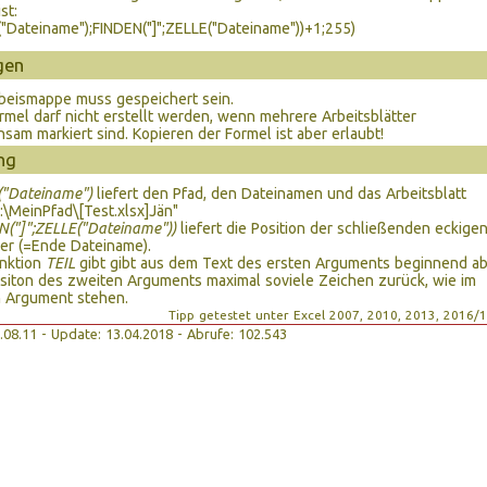
st:
"Dateiname");FINDEN("]";ZELLE("Dateiname"))+1;255)
gen
beismappe muss gespeichert sein.
rmel darf nicht erstellt werden, wenn mehrere Arbeitsblätter
sam markiert sind. Kopieren der Formel ist aber erlaubt!
ng
("Dateiname")
liefert den Pfad, den Dateinamen und das Arbeitsblatt
C:\MeinPfad\[Test.xlsx]Jän"
("]";ZELLE("Dateiname"))
liefert die Position der schließenden eckige
er (=Ende Dateiname).
unktion
TEIL
gibt gibt aus dem Text des ersten Arguments beginnend a
siton des zweiten Arguments maximal soviele Zeichen zurück, wie im
n Argument stehen.
Tipp getestet unter Excel 2007, 2010, 2013, 2016/
18.08.11 - Update: 13.04.2018 - Abrufe: 102.543