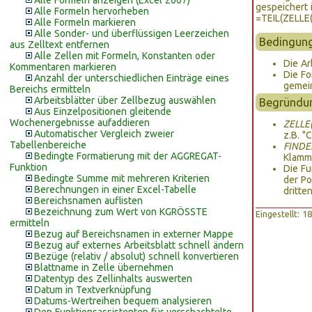
Alle Formeln anzeigen (Excel 2007)
gespeichert i
Alle Formeln hervorheben
=TEIL(ZELLE(
Alle Formeln markieren
Alle Sonder- und überflüssigen Leerzeichen
Bedingun
aus Zelltext entfernen
Alle Zellen mit Formeln, Konstanten oder
Die Ar
Kommentaren markieren
Die Fo
Anzahl der unterschiedlichen Einträge eines
gemein
Bereichs ermitteln
Arbeitsblätter über Zellbezug auswählen
Begründu
Aus Einzelpositionen gleitende
Wochenergebnisse aufaddieren
ZELLE
Automatischer Vergleich zweier
z.B. "
Tabellenbereiche
FINDEN
Bedingte Formatierung mit der AGGREGAT-
Klamm
Funktion
Die F
Bedingte Summe mit mehreren Kriterien
der Po
Berechnungen in einer Excel-Tabelle
dritte
Bereichsnamen auflisten
Bezeichnung zum Wert von KGRÖSSTE
Eingestellt: 
ermitteln
Bezug auf Bereichsnamen in externer Mappe
Bezug auf externes Arbeitsblatt schnell ändern
Bezüge (relativ / absolut) schnell konvertieren
Blattname in Zelle übernehmen
Datentyp des Zellinhalts auswerten
Datum in Textverknüpfung
Datums-Wertreihen bequem analysieren