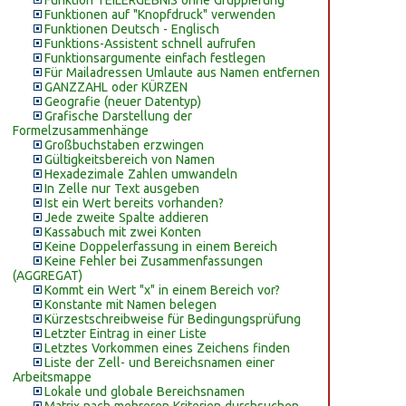
Funktion TEILERGEBNIS ohne Gruppierung
Funktionen auf "Knopfdruck" verwenden
Funktionen Deutsch - Englisch
Funktions-Assistent schnell aufrufen
Funktionsargumente einfach festlegen
Für Mailadressen Umlaute aus Namen entfernen
GANZZAHL oder KÜRZEN
Geografie (neuer Datentyp)
Grafische Darstellung der
Formelzusammenhänge
Großbuchstaben erzwingen
Gültigkeitsbereich von Namen
Hexadezimale Zahlen umwandeln
In Zelle nur Text ausgeben
Ist ein Wert bereits vorhanden?
Jede zweite Spalte addieren
Kassabuch mit zwei Konten
Keine Doppelerfassung in einem Bereich
Keine Fehler bei Zusammenfassungen
(AGGREGAT)
Kommt ein Wert "x" in einem Bereich vor?
Konstante mit Namen belegen
Kürzestschreibweise für Bedingungsprüfung
Letzter Eintrag in einer Liste
Letztes Vorkommen eines Zeichens finden
Liste der Zell- und Bereichsnamen einer
Arbeitsmappe
Lokale und globale Bereichsnamen