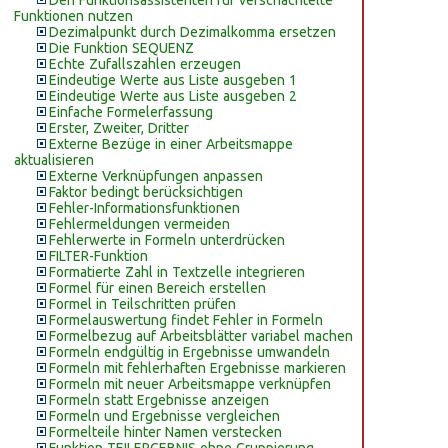
Den Funktionsassistenten für verschachtelte
Funktionen nutzen
Dezimalpunkt durch Dezimalkomma ersetzen
Die Funktion SEQUENZ
Echte Zufallszahlen erzeugen
Eindeutige Werte aus Liste ausgeben 1
Eindeutige Werte aus Liste ausgeben 2
Einfache Formelerfassung
Erster, Zweiter, Dritter
Externe Bezüge in einer Arbeitsmappe
aktualisieren
Externe Verknüpfungen anpassen
Faktor bedingt berücksichtigen
Fehler-Informationsfunktionen
Fehlermeldungen vermeiden
Fehlerwerte in Formeln unterdrücken
FILTER-Funktion
Formatierte Zahl in Textzelle integrieren
Formel für einen Bereich erstellen
Formel in Teilschritten prüfen
Formelauswertung findet Fehler in Formeln
Formelbezug auf Arbeitsblätter variabel machen
Formeln endgültig in Ergebnisse umwandeln
Formeln mit fehlerhaften Ergebnisse markieren
Formeln mit neuer Arbeitsmappe verknüpfen
Formeln statt Ergebnisse anzeigen
Formeln und Ergebnisse vergleichen
Formelteile hinter Namen verstecken