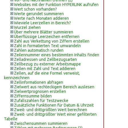
Vor- und Nachnamen trennen (2)
Websites mit der Funktion HYPERLINK aufrufen
Wert schon vorhanden?
Werte gerundet summieren
Werte nach Monaten addieren
Wieviele Leerzellen in Bereich?
Wurzel ziehen
Über mehrere Blätter summieren
Überflüssige Leerzeichen entfernen
Zahl aus Verkettung von Ziffern erstellen
Zahl in formatierten Text umwandeln
Zahlen automatisch runden
Zeilennummer eines bestimmten Inhalts finden
Zelladressen und Zellbezugsarten
Zellbezug zu externer Arbeitsmappe
Zellen mit Zahl und Text addieren
Zellen, auf die eine Formel verweist,
kennzeichnen
Zellinformationen abfragen
Zielwert aus rechteckigem Bereich auslesen
Zielwertprognosen erstellen
Ziffernsumme bilden
Zufallszahlen für Testzwecke
Zusätzliche Funktionen für Datum & Uhrzeit
Zweit- und drittgrößten Wert berechnen
Zweit- und drittgrößter Wert einer gefilterten
Tabelle
Zwischensummen summieren