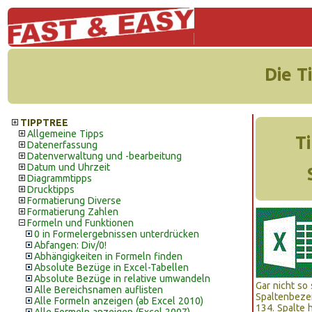
Die T
TIPPTREE
Allgemeine Tipps
T
Datenerfassung
Datenverwaltung und -bearbeitung
Datum und Uhrzeit
Diagrammtipps
Drucktipps
Formatierung Diverse
Formatierung Zahlen
Formeln und Funktionen
0 in Formelergebnissen unterdrücken
Abfangen: Div/0!
Abhängigkeiten in Formeln finden
Absolute Bezüge in Excel-Tabellen
Absolute Bezüge in relative umwandeln
Gar nicht so
Alle Bereichsnamen auflisten
Spaltenbeze
Alle Formeln anzeigen (ab Excel 2010)
134. Spalte h