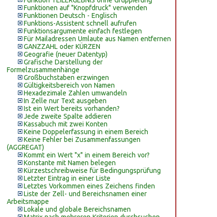
Funktion TEILERGEBNIS ohne Gruppierung
Funktionen auf "Knopfdruck" verwenden
Funktionen Deutsch - Englisch
Funktions-Assistent schnell aufrufen
Funktionsargumente einfach festlegen
Für Mailadressen Umlaute aus Namen entfernen
GANZZAHL oder KÜRZEN
Geografie (neuer Datentyp)
Grafische Darstellung der
Formelzusammenhänge
Großbuchstaben erzwingen
Gültigkeitsbereich von Namen
Hexadezimale Zahlen umwandeln
In Zelle nur Text ausgeben
Ist ein Wert bereits vorhanden?
Jede zweite Spalte addieren
Kassabuch mit zwei Konten
Keine Doppelerfassung in einem Bereich
Keine Fehler bei Zusammenfassungen
(AGGREGAT)
Kommt ein Wert "x" in einem Bereich vor?
Konstante mit Namen belegen
Kürzestschreibweise für Bedingungsprüfung
Letzter Eintrag in einer Liste
Letztes Vorkommen eines Zeichens finden
Liste der Zell- und Bereichsnamen einer
Arbeitsmappe
Lokale und globale Bereichsnamen