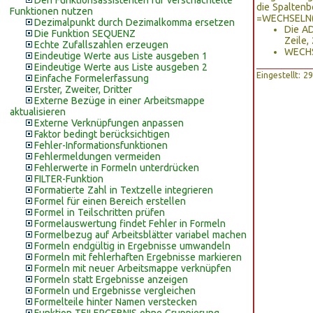
Den Funktionsassistenten für verschachtelte
die Spaltenb
Funktionen nutzen
=WECHSELN(A
Dezimalpunkt durch Dezimalkomma ersetzen
Die AD
Die Funktion SEQUENZ
Zeile,
Echte Zufallszahlen erzeugen
WECHSE
Eindeutige Werte aus Liste ausgeben 1
Eindeutige Werte aus Liste ausgeben 2
Eingestellt: 
Einfache Formelerfassung
Erster, Zweiter, Dritter
Externe Bezüge in einer Arbeitsmappe
aktualisieren
Externe Verknüpfungen anpassen
Faktor bedingt berücksichtigen
Fehler-Informationsfunktionen
Fehlermeldungen vermeiden
Fehlerwerte in Formeln unterdrücken
FILTER-Funktion
Formatierte Zahl in Textzelle integrieren
Formel für einen Bereich erstellen
Formel in Teilschritten prüfen
Formelauswertung findet Fehler in Formeln
Formelbezug auf Arbeitsblätter variabel machen
Formeln endgültig in Ergebnisse umwandeln
Formeln mit fehlerhaften Ergebnisse markieren
Formeln mit neuer Arbeitsmappe verknüpfen
Formeln statt Ergebnisse anzeigen
Formeln und Ergebnisse vergleichen
Formelteile hinter Namen verstecken