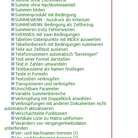
Summe ohne Extremwerte
Summe ohne Nachkommaanteil
Summen bilden
Summenprodukt mit Bedingung
SUMMEWENN - Ausdruck als Kriterium
SUMMEWENN: Bedingung als Zellbezug
Summieren trotz Fehlerwerten
SVERWEIS mit zwei Bedingungen
Tabellen-Datenpunkte mit INDEX auswerten
Tabellenbereich mit Bedingungen summieren
Teile aus Zelltext auslesen
Telefonnummern automatisch "bereinigen"
Text einer Formel darstellen
Text in Zahlen umwandeln
Textbausteine als Namen festlegen
Texte in Formeln
Textzellen verknüpfen
Transponieren und verknüpfen
Unsichtbare Parameter
Variable Summenbereiche
Verknüpfung mit Doppelklick anwählen
Verknüpfungen mit anderen Dokumenten nicht
automatisch aktualisieren
Verschachtelte Funktionen
Vertikale Liste zu Matrix umformen
Verändern von Vergangenheitsdaten
unterbinden
Vor- und Nachnamen trennen (1)