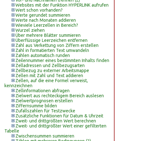
Vor- und Nachnamen trennen (2)
Websites mit der Funktion HYPERLINK aufrufen
Wert schon vorhanden?
Werte gerundet summieren
Werte nach Monaten addieren
Wieviele Leerzellen in Bereich?
Wurzel ziehen
Über mehrere Blätter summieren
Überflüssige Leerzeichen entfernen
Zahl aus Verkettung von Ziffern erstellen
Zahl in formatierten Text umwandeln
Zahlen automatisch runden
Zeilennummer eines bestimmten Inhalts finden
Zelladressen und Zellbezugsarten
Zellbezug zu externer Arbeitsmappe
Zellen mit Zahl und Text addieren
Zellen, auf die eine Formel verweist,
kennzeichnen
Zellinformationen abfragen
Zielwert aus rechteckigem Bereich auslesen
Zielwertprognosen erstellen
Ziffernsumme bilden
Zufallszahlen für Testzwecke
Zusätzliche Funktionen für Datum & Uhrzeit
Zweit- und drittgrößten Wert berechnen
Zweit- und drittgrößter Wert einer gefilterten
Tabelle
Zwischensummen summieren