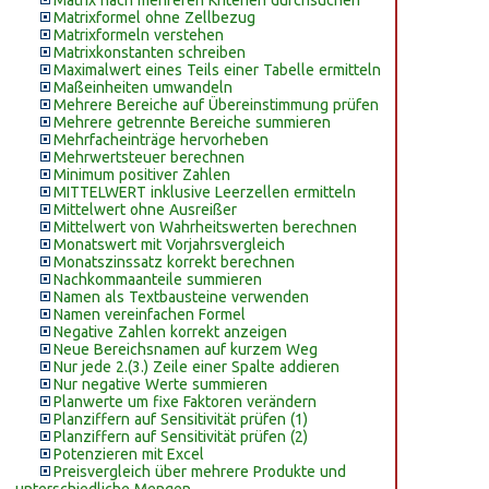
Matrix nach mehreren Kriterien durchsuchen
Matrixformel ohne Zellbezug
Matrixformeln verstehen
Matrixkonstanten schreiben
Maximalwert eines Teils einer Tabelle ermitteln
Maßeinheiten umwandeln
Mehrere Bereiche auf Übereinstimmung prüfen
Mehrere getrennte Bereiche summieren
Mehrfacheinträge hervorheben
Mehrwertsteuer berechnen
Minimum positiver Zahlen
MITTELWERT inklusive Leerzellen ermitteln
Mittelwert ohne Ausreißer
Mittelwert von Wahrheitswerten berechnen
Monatswert mit Vorjahrsvergleich
Monatszinssatz korrekt berechnen
Nachkommaanteile summieren
Namen als Textbausteine verwenden
Namen vereinfachen Formel
Negative Zahlen korrekt anzeigen
Neue Bereichsnamen auf kurzem Weg
Nur jede 2.(3.) Zeile einer Spalte addieren
Nur negative Werte summieren
Planwerte um fixe Faktoren verändern
Planziffern auf Sensitivität prüfen (1)
Planziffern auf Sensitivität prüfen (2)
Potenzieren mit Excel
Preisvergleich über mehrere Produkte und