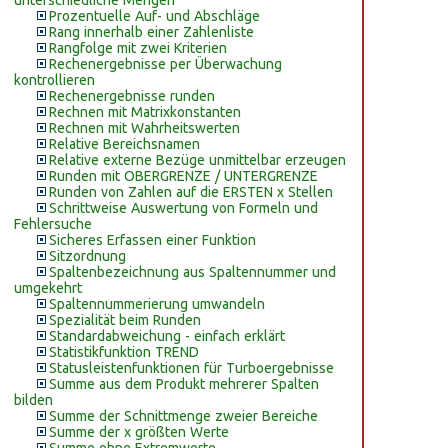
unterschiedliche Mengen
Prozentuelle Auf- und Abschläge
Rang innerhalb einer Zahlenliste
Rangfolge mit zwei Kriterien
Rechenergebnisse per Überwachung
kontrollieren
Rechenergebnisse runden
Rechnen mit Matrixkonstanten
Rechnen mit Wahrheitswerten
Relative Bereichsnamen
Relative externe Bezüge unmittelbar erzeugen
Runden mit OBERGRENZE / UNTERGRENZE
Runden von Zahlen auf die ERSTEN x Stellen
Schrittweise Auswertung von Formeln und
Fehlersuche
Sicheres Erfassen einer Funktion
Sitzordnung
Spaltenbezeichnung aus Spaltennummer und
umgekehrt
Spaltennummerierung umwandeln
Spezialität beim Runden
Standardabweichung - einfach erklärt
Statistikfunktion TREND
Statusleistenfunktionen für Turboergebnisse
Summe aus dem Produkt mehrerer Spalten
bilden
Summe der Schnittmenge zweier Bereiche
Summe der x größten Werte