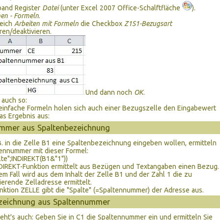
and Register
Datei
(unter Excel 2007 Office-Schalftfläche
).
en - Formeln
.
reich
Arbeiten mit Formeln
die Checkbox
Z1S1-Bezugsart
eren/deaktivieren.
Und dann noch
OK
.
 auch so:
 einfache Formeln holen sich auch einer Bezugszelle den Eingabewert
s Ergebnis aus:
mmer aus Spaltenbezeichnung
. in die Zelle B1 eine Spaltenbezeichnung eingeben wollen, ermitteln
tennummer mit dieser Formel:
te";INDIREKT(B1&"1"))
DIREKT-Funktion ermittelt aus Bezügen und Textangaben einen Bezug.
em Fall wird aus dem Inhalt der Zelle B1 und der Zahl 1 die zu
ierende Zelladresse ermittelt.
nktion ZELLE gibt die "Spalte" (=Spaltennummer) der Adresse aus.
zeichnung aus Spaltennummer
ht's auch: Geben Sie in C1 die Spaltennummer ein und ermitteln Sie