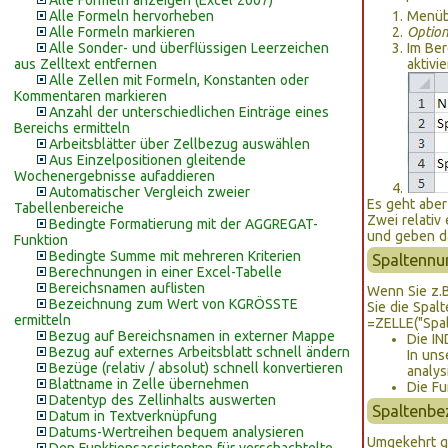
Alle Formeln anzeigen (Excel 2007)
Alle Formeln hervorheben
Menüb
Alle Formeln markieren
Option
Alle Sonder- und überflüssigen Leerzeichen
Im Be
aus Zelltext entfernen
aktivi
Alle Zellen mit Formeln, Konstanten oder
Kommentaren markieren
Anzahl der unterschiedlichen Einträge eines
Bereichs ermitteln
Arbeitsblätter über Zellbezug auswählen
Aus Einzelpositionen gleitende
Wochenergebnisse aufaddieren
Automatischer Vergleich zweier
Es geht aber
Tabellenbereiche
Zwei relativ
Bedingte Formatierung mit der AGGREGAT-
und geben da
Funktion
Bedingte Summe mit mehreren Kriterien
Spaltennu
Berechnungen in einer Excel-Tabelle
Bereichsnamen auflisten
Wenn Sie z.B
Bezeichnung zum Wert von KGRÖSSTE
Sie die Spal
ermitteln
=ZELLE("Spal
Bezug auf Bereichsnamen in externer Mappe
Die IN
Bezug auf externes Arbeitsblatt schnell ändern
In uns
Bezüge (relativ / absolut) schnell konvertieren
analys
Blattname in Zelle übernehmen
Die Fu
Datentyp des Zellinhalts auswerten
Spaltenbe
Datum in Textverknüpfung
Datums-Wertreihen bequem analysieren
Umgekehrt ge