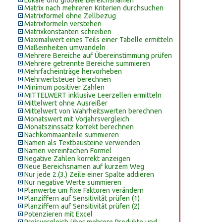
Lokale und globale Bereichsnamen
Matrix nach mehreren Kriterien durchsuchen
Matrixformel ohne Zellbezug
Matrixformeln verstehen
Matrixkonstanten schreiben
Maximalwert eines Teils einer Tabelle ermitteln
Maßeinheiten umwandeln
Mehrere Bereiche auf Übereinstimmung prüfen
Mehrere getrennte Bereiche summieren
Mehrfacheinträge hervorheben
Mehrwertsteuer berechnen
Minimum positiver Zahlen
MITTELWERT inklusive Leerzellen ermitteln
Mittelwert ohne Ausreißer
Mittelwert von Wahrheitswerten berechnen
Monatswert mit Vorjahrsvergleich
Monatszinssatz korrekt berechnen
Nachkommaanteile summieren
Namen als Textbausteine verwenden
Namen vereinfachen Formel
Negative Zahlen korrekt anzeigen
Neue Bereichsnamen auf kurzem Weg
Nur jede 2.(3.) Zeile einer Spalte addieren
Nur negative Werte summieren
Planwerte um fixe Faktoren verändern
Planziffern auf Sensitivität prüfen (1)
Planziffern auf Sensitivität prüfen (2)
Potenzieren mit Excel