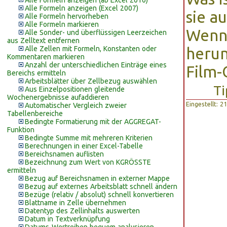
Alle Formeln anzeigen (ab Excel 2010)
Alle Formeln anzeigen (Excel 2007)
sie a
Alle Formeln hervorheben
Alle Formeln markieren
Wenn 
Alle Sonder- und überflüssigen Leerzeichen
aus Zelltext entfernen
Alle Zellen mit Formeln, Konstanten oder
herum
Kommentaren markieren
Anzahl der unterschiedlichen Einträge eines
Film-
Bereichs ermitteln
Arbeitsblätter über Zellbezug auswählen
Ti
Aus Einzelpositionen gleitende
Wochenergebnisse aufaddieren
Eingestellt: 
Automatischer Vergleich zweier
Tabellenbereiche
Bedingte Formatierung mit der AGGREGAT-
Funktion
Bedingte Summe mit mehreren Kriterien
Berechnungen in einer Excel-Tabelle
Bereichsnamen auflisten
Bezeichnung zum Wert von KGRÖSSTE
ermitteln
Bezug auf Bereichsnamen in externer Mappe
Bezug auf externes Arbeitsblatt schnell ändern
Bezüge (relativ / absolut) schnell konvertieren
Blattname in Zelle übernehmen
Datentyp des Zellinhalts auswerten
Datum in Textverknüpfung