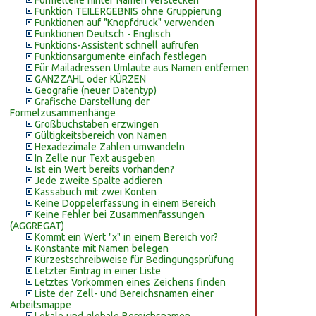
Formelteile hinter Namen verstecken
Funktion TEILERGEBNIS ohne Gruppierung
Funktionen auf "Knopfdruck" verwenden
Funktionen Deutsch - Englisch
Funktions-Assistent schnell aufrufen
Funktionsargumente einfach festlegen
Für Mailadressen Umlaute aus Namen entfernen
GANZZAHL oder KÜRZEN
Geografie (neuer Datentyp)
Grafische Darstellung der
Formelzusammenhänge
Großbuchstaben erzwingen
Gültigkeitsbereich von Namen
Hexadezimale Zahlen umwandeln
In Zelle nur Text ausgeben
Ist ein Wert bereits vorhanden?
Jede zweite Spalte addieren
Kassabuch mit zwei Konten
Keine Doppelerfassung in einem Bereich
Keine Fehler bei Zusammenfassungen
(AGGREGAT)
Kommt ein Wert "x" in einem Bereich vor?
Konstante mit Namen belegen
Kürzestschreibweise für Bedingungsprüfung
Letzter Eintrag in einer Liste
Letztes Vorkommen eines Zeichens finden
Liste der Zell- und Bereichsnamen einer
Arbeitsmappe