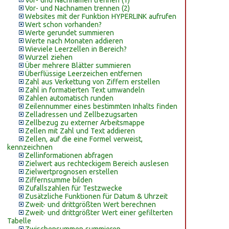
Vor- und Nachnamen trennen (1)
Vor- und Nachnamen trennen (2)
Websites mit der Funktion HYPERLINK aufrufen
Wert schon vorhanden?
Werte gerundet summieren
Werte nach Monaten addieren
Wieviele Leerzellen in Bereich?
Wurzel ziehen
Über mehrere Blätter summieren
Überflüssige Leerzeichen entfernen
Zahl aus Verkettung von Ziffern erstellen
Zahl in formatierten Text umwandeln
Zahlen automatisch runden
Zeilennummer eines bestimmten Inhalts finden
Zelladressen und Zellbezugsarten
Zellbezug zu externer Arbeitsmappe
Zellen mit Zahl und Text addieren
Zellen, auf die eine Formel verweist,
kennzeichnen
Zellinformationen abfragen
Zielwert aus rechteckigem Bereich auslesen
Zielwertprognosen erstellen
Ziffernsumme bilden
Zufallszahlen für Testzwecke
Zusätzliche Funktionen für Datum & Uhrzeit
Zweit- und drittgrößten Wert berechnen
Zweit- und drittgrößter Wert einer gefilterten
Tabelle