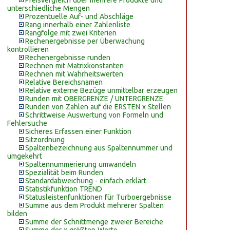
Preisvergleich über mehrere Produkte und
unterschiedliche Mengen
Prozentuelle Auf- und Abschläge
Rang innerhalb einer Zahlenliste
Rangfolge mit zwei Kriterien
Rechenergebnisse per Überwachung
kontrollieren
Rechenergebnisse runden
Rechnen mit Matrixkonstanten
Rechnen mit Wahrheitswerten
Relative Bereichsnamen
Relative externe Bezüge unmittelbar erzeugen
Runden mit OBERGRENZE / UNTERGRENZE
Runden von Zahlen auf die ERSTEN x Stellen
Schrittweise Auswertung von Formeln und
Fehlersuche
Sicheres Erfassen einer Funktion
Sitzordnung
Spaltenbezeichnung aus Spaltennummer und
umgekehrt
Spaltennummerierung umwandeln
Spezialität beim Runden
Standardabweichung - einfach erklärt
Statistikfunktion TREND
Statusleistenfunktionen für Turboergebnisse
Summe aus dem Produkt mehrerer Spalten
bilden
Summe der Schnittmenge zweier Bereiche