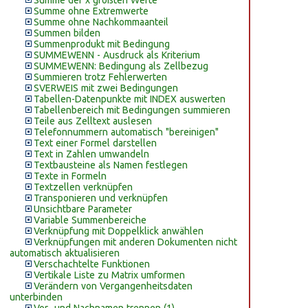
Summe der x größten Werte
Summe ohne Extremwerte
Summe ohne Nachkommaanteil
Summen bilden
Summenprodukt mit Bedingung
SUMMEWENN - Ausdruck als Kriterium
SUMMEWENN: Bedingung als Zellbezug
Summieren trotz Fehlerwerten
SVERWEIS mit zwei Bedingungen
Tabellen-Datenpunkte mit INDEX auswerten
Tabellenbereich mit Bedingungen summieren
Teile aus Zelltext auslesen
Telefonnummern automatisch "bereinigen"
Text einer Formel darstellen
Text in Zahlen umwandeln
Textbausteine als Namen festlegen
Texte in Formeln
Textzellen verknüpfen
Transponieren und verknüpfen
Unsichtbare Parameter
Variable Summenbereiche
Verknüpfung mit Doppelklick anwählen
Verknüpfungen mit anderen Dokumenten nicht
automatisch aktualisieren
Verschachtelte Funktionen
Vertikale Liste zu Matrix umformen
Verändern von Vergangenheitsdaten
unterbinden