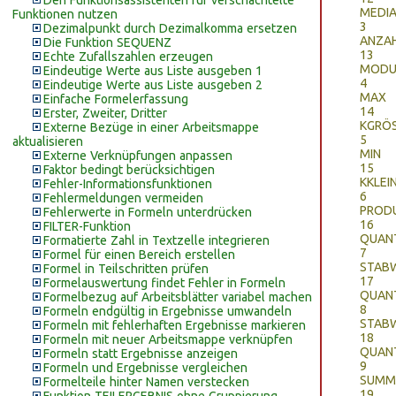
Den Funktionsassistenten für verschachtelte
MEDI
Funktionen nutzen
3
Dezimalpunkt durch Dezimalkomma ersetzen
ANZA
Die Funktion SEQUENZ
13
Echte Zufallszahlen erzeugen
MODUS
Eindeutige Werte aus Liste ausgeben 1
4
Eindeutige Werte aus Liste ausgeben 2
MAX
Einfache Formelerfassung
14
Erster, Zweiter, Dritter
KGRÖ
Externe Bezüge in einer Arbeitsmappe
5
aktualisieren
MIN
Externe Verknüpfungen anpassen
15
Faktor bedingt berücksichtigen
KKLEI
Fehler-Informationsfunktionen
6
Fehlermeldungen vermeiden
PROD
Fehlerwerte in Formeln unterdrücken
16
FILTER-Funktion
QUANT
Formatierte Zahl in Textzelle integrieren
7
Formel für einen Bereich erstellen
STABW
Formel in Teilschritten prüfen
17
Formelauswertung findet Fehler in Formeln
QUANT
Formelbezug auf Arbeitsblätter variabel machen
8
Formeln endgültig in Ergebnisse umwandeln
STAB
Formeln mit fehlerhaften Ergebnisse markieren
18
Formeln mit neuer Arbeitsmappe verknüpfen
QUANT
Formeln statt Ergebnisse anzeigen
9
Formeln und Ergebnisse vergleichen
SUMM
Formelteile hinter Namen verstecken
19