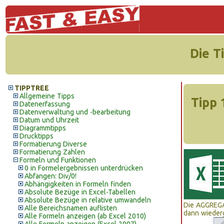
Die T
TIPPTREE
Allgemeine Tipps
Tipp 
Datenerfassung
Datenverwaltung und -bearbeitung
Datum und Uhrzeit
Diagrammtipps
Drucktipps
Formatierung Diverse
Formatierung Zahlen
Formeln und Funktionen
0 in Formelergebnissen unterdrücken
Abfangen: Div/0!
Abhängigkeiten in Formeln finden
Absolute Bezüge in Excel-Tabellen
Absolute Bezüge in relative umwandeln
Die AGGREGA
Alle Bereichsnamen auflisten
dann wieder
Alle Formeln anzeigen (ab Excel 2010)