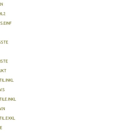
AN
HL2
.EINF
SSTE
NSTE
UKT
IL.INKL
.S
ILE.INKL
W.N
IL.EXKL
E