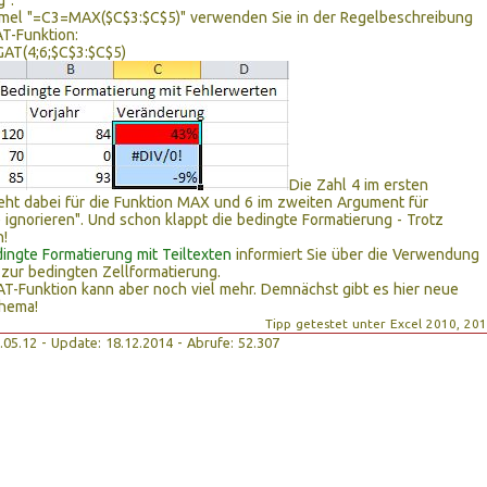
":
ormel "=C3=MAX($C$3:$C$5)" verwenden Sie in der Regelbeschreibung
T-Funktion:
T(4;6;$C$3:$C$5)
Die Zahl 4 im ersten
ht dabei für die Funktion MAX und 6 im zweiten Argument für
 ignorieren". Und schon klappt die bedingte Formatierung - Trotz
n!
ingte Formatierung mit Teiltexten
informiert Sie über die Verwendung
zur bedingten Zellformatierung.
-Funktion kann aber noch viel mehr. Demnächst gibt es hier neue
hema!
Tipp getestet unter Excel 2010, 20
15.05.12 - Update: 18.12.2014 - Abrufe: 52.307