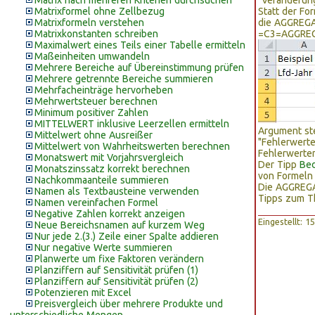
Matrix nach mehreren Kriterien durchsuchen
"Veränderung
Matrixformel ohne Zellbezug
Statt der F
Matrixformeln verstehen
die AGGREGA
Matrixkonstanten schreiben
=C3=AGGREGA
Maximalwert eines Teils einer Tabelle ermitteln
Maßeinheiten umwandeln
Mehrere Bereiche auf Übereinstimmung prüfen
Mehrere getrennte Bereiche summieren
Mehrfacheinträge hervorheben
Mehrwertsteuer berechnen
Minimum positiver Zahlen
MITTELWERT inklusive Leerzellen ermitteln
Argument ste
Mittelwert ohne Ausreißer
"Fehlerwerte
Mittelwert von Wahrheitswerten berechnen
Fehlerwerte
Monatswert mit Vorjahrsvergleich
Der Tipp
Bed
Monatszinssatz korrekt berechnen
von Formeln 
Nachkommaanteile summieren
Die AGGREGAT
Namen als Textbausteine verwenden
Tipps zum T
Namen vereinfachen Formel
Negative Zahlen korrekt anzeigen
Eingestellt: 
Neue Bereichsnamen auf kurzem Weg
Nur jede 2.(3.) Zeile einer Spalte addieren
Nur negative Werte summieren
Planwerte um fixe Faktoren verändern
Planziffern auf Sensitivität prüfen (1)
Planziffern auf Sensitivität prüfen (2)
Potenzieren mit Excel
Preisvergleich über mehrere Produkte und