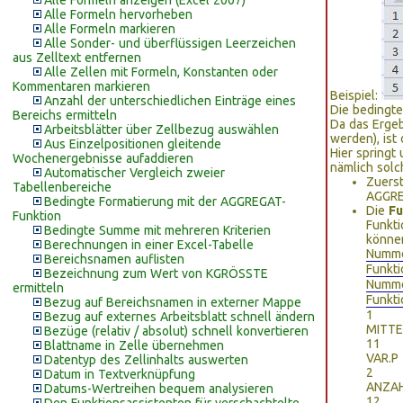
Alle Formeln anzeigen (Excel 2007)
Alle Formeln hervorheben
Alle Formeln markieren
Alle Sonder- und überflüssigen Leerzeichen
aus Zelltext entfernen
Alle Zellen mit Formeln, Konstanten oder
Kommentaren markieren
Beispiel:
Anzahl der unterschiedlichen Einträge eines
Die bedingte
Bereichs ermitteln
Da das Ergeb
Arbeitsblätter über Zellbezug auswählen
werden), ist
Aus Einzelpositionen gleitende
Hier springt
Wochenergebnisse aufaddieren
nämlich solc
Automatischer Vergleich zweier
Zuerst
Tabellenbereiche
AGGRE
Bedingte Formatierung mit der AGGREGAT-
Die
F
Funktion
Funkt
Bedingte Summe mit mehreren Kriterien
können
Berechnungen in einer Excel-Tabelle
Numm
Bereichsnamen auflisten
Funkti
Bezeichnung zum Wert von KGRÖSSTE
Numm
ermitteln
Funkti
Bezug auf Bereichsnamen in externer Mappe
1
Bezug auf externes Arbeitsblatt schnell ändern
MITT
Bezüge (relativ / absolut) schnell konvertieren
11
Blattname in Zelle übernehmen
VAR.P
Datentyp des Zellinhalts auswerten
2
Datum in Textverknüpfung
ANZA
Datums-Wertreihen bequem analysieren
12