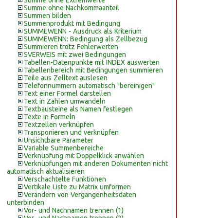
Summe ohne Extremwerte
Summe ohne Nachkommaanteil
Summen bilden
Summenprodukt mit Bedingung
SUMMEWENN - Ausdruck als Kriterium
SUMMEWENN: Bedingung als Zellbezug
Summieren trotz Fehlerwerten
SVERWEIS mit zwei Bedingungen
Tabellen-Datenpunkte mit INDEX auswerten
Tabellenbereich mit Bedingungen summieren
Teile aus Zelltext auslesen
Telefonnummern automatisch "bereinigen"
Text einer Formel darstellen
Text in Zahlen umwandeln
Textbausteine als Namen festlegen
Texte in Formeln
Textzellen verknüpfen
Transponieren und verknüpfen
Unsichtbare Parameter
Variable Summenbereiche
Verknüpfung mit Doppelklick anwählen
Verknüpfungen mit anderen Dokumenten nicht
automatisch aktualisieren
Verschachtelte Funktionen
Vertikale Liste zu Matrix umformen
Verändern von Vergangenheitsdaten
unterbinden
Vor- und Nachnamen trennen (1)