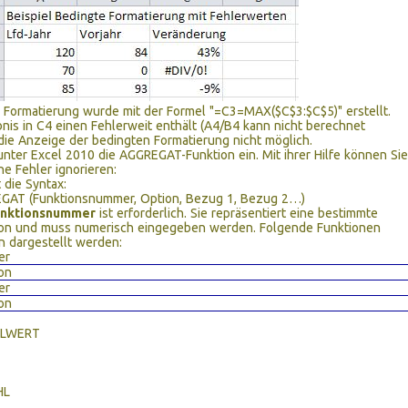
 Formatierung wurde mit der Formel "=C3=MAX($C$3:$C$5)" erstellt.
nis in C4 einen Fehlerweit enthält (A4/B4 kann nicht berechnet
 die Anzeige der bedingten Formatierung nicht möglich.
 unter Excel 2010 die AGGREGAT-Funktion ein. Mit ihrer Hilfe können Sie
he Fehler ignorieren:
 die Syntax:
GAT (Funktionsnummer, Option, Bezug 1, Bezug 2…)
unktionsnummer
ist erforderlich. Sie repräsentiert eine bestimmte
ion und muss numerisch eingegeben werden. Folgende Funktionen
 dargestellt werden:
er
on
er
on
ELWERT
HL