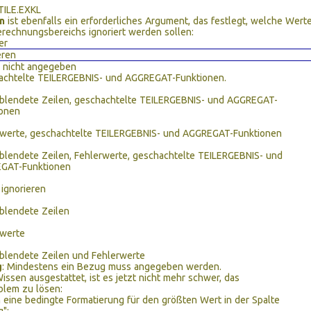
ILE.EXKL
n
ist ebenfalls ein erforderliches Argument, das festlegt, welche Wert
rechnungsbereichs ignoriert werden sollen:
er
eren
r nicht angegeben
achtelte TEILERGEBNIS- und AGGREGAT-Funktionen.
blendete Zeilen, geschachtelte TEILERGEBNIS- und AGGREGAT-
ionen
rwerte, geschachtelte TEILERGEBNIS- und AGGREGAT-Funktionen
lendete Zeilen, Fehlerwerte, geschachtelte TEILERGEBNIS- und
GAT-Funktionen
 ignorieren
blendete Zeilen
rwerte
blendete Zeilen und Fehlerwerte
g
: Mindestens ein Bezug muss angegeben werden.
issen ausgestattet, ist es jetzt nicht mehr schwer, das
blem zu lösen:
n eine bedingte Formatierung für den größten Wert in der Spalte