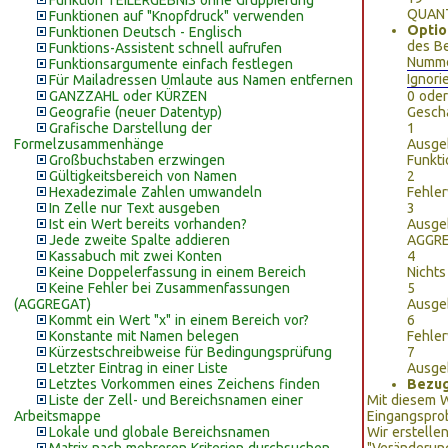
Funktion TEILERGEBNIS ohne Gruppierung
QUANT
Funktionen auf "Knopfdruck" verwenden
Optio
Funktionen Deutsch - Englisch
des Be
Funktions-Assistent schnell aufrufen
Numm
Funktionsargumente einfach festlegen
Ignori
Für Mailadressen Umlaute aus Namen entfernen
GANZZAHL oder KÜRZEN
0 ode
Geografie (neuer Datentyp)
Gesch
Grafische Darstellung der
1
Formelzusammenhänge
Ausge
Großbuchstaben erzwingen
Funkt
Gültigkeitsbereich von Namen
2
Hexadezimale Zahlen umwandeln
Fehle
In Zelle nur Text ausgeben
3
Ist ein Wert bereits vorhanden?
Ausgeb
Jede zweite Spalte addieren
AGGRE
Kassabuch mit zwei Konten
4
Keine Doppelerfassung in einem Bereich
Nichts
Keine Fehler bei Zusammenfassungen
5
(AGGREGAT)
Ausge
Kommt ein Wert "x" in einem Bereich vor?
6
Konstante mit Namen belegen
Fehle
Kürzestschreibweise für Bedingungsprüfung
7
Letzter Eintrag in einer Liste
Ausge
Letztes Vorkommen eines Zeichens finden
Bezu
Liste der Zell- und Bereichsnamen einer
Mit diesem W
Arbeitsmappe
Eingangspro
Lokale und globale Bereichsnamen
Wir erstelle