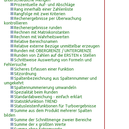
unterschiedliche Mengen
Prozentuelle Auf- und Abschläge
Rang innerhalb einer Zahlenliste
Rangfolge mit zwei Kriterien
Rechenergebnisse per Überwachung
kontrollieren
Rechenergebnisse runden
Rechnen mit Matrixkonstanten
Rechnen mit Wahrheitswerten
Relative Bereichsnamen
Relative externe Bezüge unmittelbar erzeugen
Runden mit OBERGRENZE / UNTERGRENZE
Runden von Zahlen auf die ERSTEN x Stellen
Schrittweise Auswertung von Formeln und
Fehlersuche
Sicheres Erfassen einer Funktion
Sitzordnung
Spaltenbezeichnung aus Spaltennummer und
umgekehrt
Spaltennummerierung umwandeln
Spezialität beim Runden
Standardabweichung - einfach erklärt
Statistikfunktion TREND
Statusleistenfunktionen für Turboergebnisse
Summe aus dem Produkt mehrerer Spalten
bilden
Summe der Schnittmenge zweier Bereiche
Summe der x größten Werte