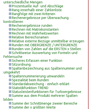
unterschiedliche Mengen
Prozentuelle Auf- und Abschläge
Rang innerhalb einer Zahlenliste
Rangfolge mit zwei Kriterien
Rechenergebnisse per Überwachung
kontrollieren
Rechenergebnisse runden
Rechnen mit Matrixkonstanten
Rechnen mit Wahrheitswerten
Relative Bereichsnamen
Relative externe Bezüge unmittelbar erzeugen
Runden mit OBERGRENZE / UNTERGRENZE
Runden von Zahlen auf die ERSTEN x Stellen
Schrittweise Auswertung von Formeln und
Fehlersuche
Sicheres Erfassen einer Funktion
Sitzordnung
Spaltenbezeichnung aus Spaltennummer und
umgekehrt
Spaltennummerierung umwandeln
Spezialität beim Runden
Standardabweichung - einfach erklärt
Statistikfunktion TREND
Statusleistenfunktionen für Turboergebnisse
Summe aus dem Produkt mehrerer Spalten
bilden
Summe der Schnittmenge zweier Bereiche
Summe der x größten Werte