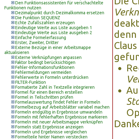
Die 
Den Funktionsassistenten für verschachtelte
Funktionen nutzen
Verkn
Dezimalpunkt durch Dezimalkomma ersetzen
Die Funktion SEQUENZ
deakt
Echte Zufallszahlen erzeugen
Eindeutige Werte aus Liste ausgeben 1
denn 
Eindeutige Werte aus Liste ausgeben 2
Einfache Formelerfassung
Erster, Zweiter, Dritter
Claus
Externe Bezüge in einer Arbeitsmappe
aktualisieren
gefu
Externe Verknüpfungen anpassen
Faktor bedingt berücksichtigen
Re
Fehler-Informationsfunktionen
Fehlermeldungen vermeiden
Ve
Fehlerwerte in Formeln unterdrücken
FILTER-Funktion
Formatierte Zahl in Textzelle integrieren
Au
Formel für einen Bereich erstellen
Formel in Teilschritten prüfen
St
Formelauswertung findet Fehler in Formeln
Formelbezug auf Arbeitsblätter variabel machen
Op
Formeln endgültig in Ergebnisse umwandeln
Formeln mit fehlerhaften Ergebnisse markieren
Danke
Formeln mit neuer Arbeitsmappe verknüpfen
Formeln statt Ergebnisse anzeigen
Formeln und Ergebnisse vergleichen
Formelteile hinter Namen verstecken