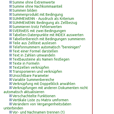
Summe ohne Extremwerte
Summe ohne Nachkommaanteil
Summen bilden
Summenprodukt mit Bedingung
SUMMEWENN - Ausdruck als Kriterium
SUMMEWENN: Bedingung als Zellbezug
Summieren trotz Fehlerwerten
SVERWEIS mit zwei Bedingungen
Tabellen-Datenpunkte mit INDEX auswerten
Tabellenbereich mit Bedingungen summieren
Teile aus Zelltext auslesen
Telefonnummern automatisch "bereinigen"
Text einer Formel darstellen
Text in Zahlen umwandeln
Textbausteine als Namen festlegen
Texte in Formeln
Textzellen verknüpfen
Transponieren und verknüpfen
Unsichtbare Parameter
Variable Summenbereiche
Verknüpfung mit Doppelklick anwählen
Verknüpfungen mit anderen Dokumenten nicht
automatisch aktualisieren
Verschachtelte Funktionen
Vertikale Liste zu Matrix umformen
Verändern von Vergangenheitsdaten
unterbinden
Vor- und Nachnamen trennen (1)