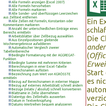
Alle Formeln anzeigen (Excel 2007)
Alle Formeln hervorheben
Alle Formeln markieren
Alle Sonder- und überflüssigen Leerzeichen
aus Zelltext entfernen
Ein E
Alle Zellen mit Formeln, Konstanten oder
Kommentaren markieren
schla
Anzahl der unterschiedlichen Einträge eines
Bereichs ermitteln
Arbeitsblätter über Zellbezug auswählen
Die 
Aus Einzelpositionen gleitende
Wochenergebnisse aufaddieren
ander
Automatischer Vergleich zweier
Tabellenbereiche
(
Offic
Bedingte Formatierung mit der AGGREGAT-
Funktion
Erwei
Bedingte Summe mit mehreren Kriterien
Berechnungen in einer Excel-Tabelle
Bereichsnamen auflisten
Start
Bezeichnung zum Wert von KGRÖSSTE
ermitteln
es ni
Bezug auf Bereichsnamen in externer Mappe
Bezug auf externes Arbeitsblatt schnell ändern
autom
Bezüge (relativ / absolut) schnell konvertieren
Blattname in Zelle übernehmen
verzi
Datentyp des Zellinhalts auswerten
Datum in Textverknüpfung
Datums-Wertreihen bequem analysieren