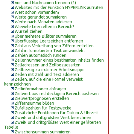
Vor- und Nachnamen trennen (2)
Websites mit der Funktion HYPERLINK aufrufen
Wert schon vorhanden?
Werte gerundet summieren
Werte nach Monaten addieren
Wieviele Leerzellen in Bereich?
Wurzel ziehen
Über mehrere Blätter summieren
Überflüssige Leerzeichen entfernen
Zahl aus Verkettung von Ziffern erstellen
Zahl in formatierten Text umwandeln
Zahlen automatisch runden
Zeilennummer eines bestimmten Inhalts finden
Zelladressen und Zellbezugsarten
Zellbezug zu externer Arbeitsmappe
Zellen mit Zahl und Text addieren
Zellen, auf die eine Formel verweist,
kennzeichnen
Zellinformationen abfragen
Zielwert aus rechteckigem Bereich auslesen
Zielwertprognosen erstellen
Ziffernsumme bilden
Zufallszahlen für Testzwecke
Zusätzliche Funktionen für Datum & Uhrzeit
Zweit- und drittgrößten Wert berechnen
Zweit- und drittgrößter Wert einer gefilterten
Tabelle
Zwischensummen summieren