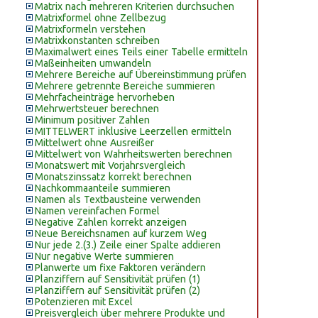
Matrix nach mehreren Kriterien durchsuchen
Matrixformel ohne Zellbezug
Matrixformeln verstehen
Matrixkonstanten schreiben
Maximalwert eines Teils einer Tabelle ermitteln
Maßeinheiten umwandeln
Mehrere Bereiche auf Übereinstimmung prüfen
Mehrere getrennte Bereiche summieren
Mehrfacheinträge hervorheben
Mehrwertsteuer berechnen
Minimum positiver Zahlen
MITTELWERT inklusive Leerzellen ermitteln
Mittelwert ohne Ausreißer
Mittelwert von Wahrheitswerten berechnen
Monatswert mit Vorjahrsvergleich
Monatszinssatz korrekt berechnen
Nachkommaanteile summieren
Namen als Textbausteine verwenden
Namen vereinfachen Formel
Negative Zahlen korrekt anzeigen
Neue Bereichsnamen auf kurzem Weg
Nur jede 2.(3.) Zeile einer Spalte addieren
Nur negative Werte summieren
Planwerte um fixe Faktoren verändern
Planziffern auf Sensitivität prüfen (1)
Planziffern auf Sensitivität prüfen (2)
Potenzieren mit Excel
Preisvergleich über mehrere Produkte und