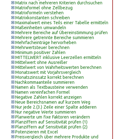
Matrix nach mehreren Kriterien durchsuchen
Matrixformel ohne Zellbezug
Matrixformeln verstehen
Matrixkonstanten schreiben
Maximalwert eines Teils einer Tabelle ermitteln
Maßeinheiten umwandeln
Mehrere Bereiche auf Übereinstimmung prüfen
Mehrere getrennte Bereiche summieren
Mehrfacheinträge hervorheben
Mehrwertsteuer berechnen
Minimum positiver Zahlen
MITTELWERT inklusive Leerzellen ermitteln
Mittelwert ohne Ausreißer
Mittelwert von Wahrheitswerten berechnen
Monatswert mit Vorjahrsvergleich
Monatszinssatz korrekt berechnen
Nachkommaanteile summieren
Namen als Textbausteine verwenden
Namen vereinfachen Formel
Negative Zahlen korrekt anzeigen
Neue Bereichsnamen auf kurzem Weg
Nur jede 2.(3.) Zeile einer Spalte addieren
Nur negative Werte summieren
Planwerte um fixe Faktoren verändern
Planziffern auf Sensitivität prüfen (1)
Planziffern auf Sensitivität prüfen (2)
Potenzieren mit Excel
Preisvergleich über mehrere Produkte und