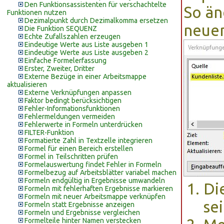
Den Funktionsassistenten für verschachtelte
So än
Funktionen nutzen
Dezimalpunkt durch Dezimalkomma ersetzen
neue
Die Funktion SEQUENZ
Echte Zufallszahlen erzeugen
Eindeutige Werte aus Liste ausgeben 1
Eindeutige Werte aus Liste ausgeben 2
Einfache Formelerfassung
Erster, Zweiter, Dritter
Externe Bezüge in einer Arbeitsmappe
aktualisieren
Externe Verknüpfungen anpassen
Faktor bedingt berücksichtigen
Fehler-Informationsfunktionen
Fehlermeldungen vermeiden
Fehlerwerte in Formeln unterdrücken
FILTER-Funktion
Formatierte Zahl in Textzelle integrieren
Formel für einen Bereich erstellen
Formel in Teilschritten prüfen
Formelauswertung findet Fehler in Formeln
Formelbezug auf Arbeitsblätter variabel machen
Formeln endgültig in Ergebnisse umwandeln
Di
Formeln mit fehlerhaften Ergebnisse markieren
Formeln mit neuer Arbeitsmappe verknüpfen
sei
Formeln statt Ergebnisse anzeigen
Formeln und Ergebnisse vergleichen
Formelteile hinter Namen verstecken