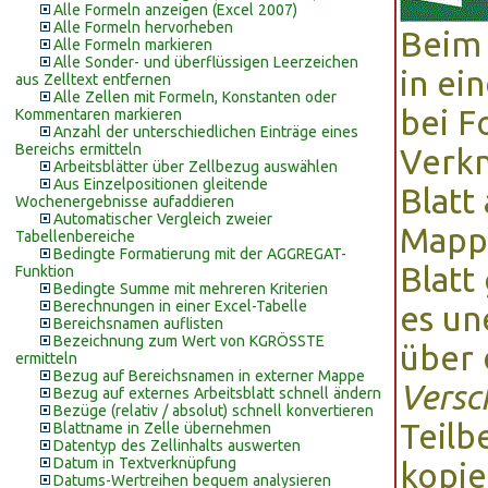
Alle Formeln anzeigen (Excel 2007)
Alle Formeln hervorheben
Beim 
Alle Formeln markieren
Alle Sonder- und überflüssigen Leerzeichen
in ei
aus Zelltext entfernen
Alle Zellen mit Formeln, Konstanten oder
bei F
Kommentaren markieren
Anzahl der unterschiedlichen Einträge eines
Bereichs ermitteln
Verk
Arbeitsblätter über Zellbezug auswählen
Aus Einzelpositionen gleitende
Blatt
Wochenergebnisse aufaddieren
Automatischer Vergleich zweier
Mappe
Tabellenbereiche
Bedingte Formatierung mit der AGGREGAT-
Blatt
Funktion
Bedingte Summe mit mehreren Kriterien
Berechnungen in einer Excel-Tabelle
es un
Bereichsnamen auflisten
Bezeichnung zum Wert von KGRÖSSTE
über 
ermitteln
Bezug auf Bereichsnamen in externer Mappe
Versc
Bezug auf externes Arbeitsblatt schnell ändern
Bezüge (relativ / absolut) schnell konvertieren
Teilb
Blattname in Zelle übernehmen
Datentyp des Zellinhalts auswerten
Datum in Textverknüpfung
kopie
Datums-Wertreihen bequem analysieren