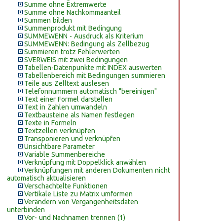
Summe ohne Extremwerte
Summe ohne Nachkommaanteil
Summen bilden
Summenprodukt mit Bedingung
SUMMEWENN - Ausdruck als Kriterium
SUMMEWENN: Bedingung als Zellbezug
Summieren trotz Fehlerwerten
SVERWEIS mit zwei Bedingungen
Tabellen-Datenpunkte mit INDEX auswerten
Tabellenbereich mit Bedingungen summieren
Teile aus Zelltext auslesen
Telefonnummern automatisch "bereinigen"
Text einer Formel darstellen
Text in Zahlen umwandeln
Textbausteine als Namen festlegen
Texte in Formeln
Textzellen verknüpfen
Transponieren und verknüpfen
Unsichtbare Parameter
Variable Summenbereiche
Verknüpfung mit Doppelklick anwählen
Verknüpfungen mit anderen Dokumenten nicht
automatisch aktualisieren
Verschachtelte Funktionen
Vertikale Liste zu Matrix umformen
Verändern von Vergangenheitsdaten
unterbinden
Vor- und Nachnamen trennen (1)