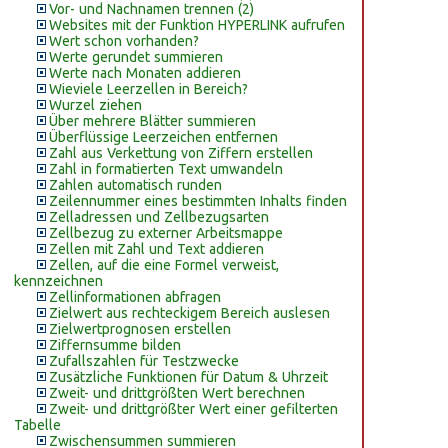
Vor- und Nachnamen trennen (2)
Websites mit der Funktion HYPERLINK aufrufen
Wert schon vorhanden?
Werte gerundet summieren
Werte nach Monaten addieren
Wieviele Leerzellen in Bereich?
Wurzel ziehen
Über mehrere Blätter summieren
Überflüssige Leerzeichen entfernen
Zahl aus Verkettung von Ziffern erstellen
Zahl in formatierten Text umwandeln
Zahlen automatisch runden
Zeilennummer eines bestimmten Inhalts finden
Zelladressen und Zellbezugsarten
Zellbezug zu externer Arbeitsmappe
Zellen mit Zahl und Text addieren
Zellen, auf die eine Formel verweist,
kennzeichnen
Zellinformationen abfragen
Zielwert aus rechteckigem Bereich auslesen
Zielwertprognosen erstellen
Ziffernsumme bilden
Zufallszahlen für Testzwecke
Zusätzliche Funktionen für Datum & Uhrzeit
Zweit- und drittgrößten Wert berechnen
Zweit- und drittgrößter Wert einer gefilterten
Tabelle
Zwischensummen summieren