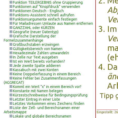
Me
Funktion TEILERGEBNIS ohne Gruppierung
Funktionen auf "Knopfdruck" verwenden
Ab
Funktionen Deutsch - Englisch
Funktions-Assistent schnell aufrufen
Ve
Funktionsargumente einfach festlegen
Für Mailadressen Umlaute aus Namen entfernen
Im
GANZZAHL oder KÜRZEN
Geografie (neuer Datentyp)
Ve
Grafische Darstellung der
Formelzusammenhänge
Großbuchstaben erzwingen
ma
Gültigkeitsbereich von Namen
Hexadezimale Zahlen umwandeln
(e
In Zelle nur Text ausgeben
Ist ein Wert bereits vorhanden?
Da
Jede zweite Spalte addieren
Kassabuch mit zwei Konten
än
Keine Doppelerfassung in einem Bereich
Keine Fehler bei Zusammenfassungen
(AGGREGAT)
Ar
Kommt ein Wert "x" in einem Bereich vor?
Konstante mit Namen belegen
Tipp 
Kürzestschreibweise für Bedingungsprüfung
Letzter Eintrag in einer Liste
Letztes Vorkommen eines Zeichens finden
Liste der Zell- und Bereichsnamen einer
Arbeitsmappe
Eingestellt: 
Lokale und globale Bereichsnamen