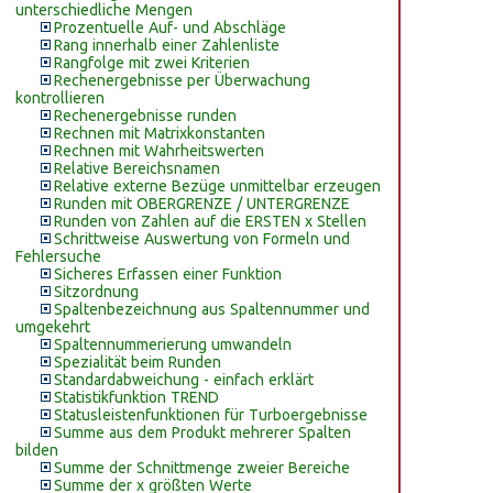
unterschiedliche Mengen
Prozentuelle Auf- und Abschläge
Rang innerhalb einer Zahlenliste
Rangfolge mit zwei Kriterien
Rechenergebnisse per Überwachung
kontrollieren
Rechenergebnisse runden
Rechnen mit Matrixkonstanten
Rechnen mit Wahrheitswerten
Relative Bereichsnamen
Relative externe Bezüge unmittelbar erzeugen
Runden mit OBERGRENZE / UNTERGRENZE
Runden von Zahlen auf die ERSTEN x Stellen
Schrittweise Auswertung von Formeln und
Fehlersuche
Sicheres Erfassen einer Funktion
Sitzordnung
Spaltenbezeichnung aus Spaltennummer und
umgekehrt
Spaltennummerierung umwandeln
Spezialität beim Runden
Standardabweichung - einfach erklärt
Statistikfunktion TREND
Statusleistenfunktionen für Turboergebnisse
Summe aus dem Produkt mehrerer Spalten
bilden
Summe der Schnittmenge zweier Bereiche
Summe der x größten Werte