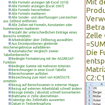
Mit 
Alle Formeln anzeigen (ab Excel 2010)
Alle Formeln anzeigen (Excel 2007)
Produ
Alle Formeln hervorheben
Alle Formeln markieren
Verwe
Alle Sonder- und überflüssigen Leerzeichen
aus Zelltext entfernen
Alle Zellen mit Formeln, Konstanten oder
Betra
Kommentaren markieren
Anzahl der unterschiedlichen Einträge eines
Zelle
Bereichs ermitteln
Arbeitsblätter über Zellbezug auswählen
=SUM
Aus Einzelpositionen gleitende
Wochenergebnisse aufaddieren
Die F
Automatischer Vergleich zweier
Tabellenbereiche
Bedingte Formatierung mit der AGGREGAT-
ents
Funktion
Bedingte Summe mit mehreren Kriterien
Matri
Berechnungen in einer Excel-Tabelle
Bereichsnamen auflisten
C2:C1
Bezeichnung zum Wert von KGRÖSSTE
ermitteln
Bezug auf Bereichsnamen in externer Mappe
Bezug auf externes Arbeitsblatt schnell ändern
Bezüge (relativ / absolut) schnell konvertieren
Blattname in Zelle übernehmen
Datentyp des Zellinhalts auswerten
Datum in Textverknüpfung