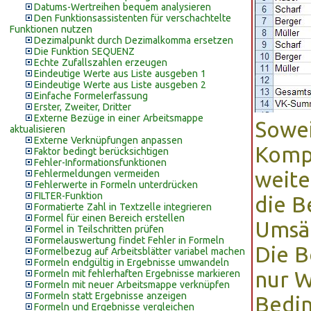
Datums-Wertreihen bequem analysieren
Den Funktionsassistenten für verschachtelte
Funktionen nutzen
Dezimalpunkt durch Dezimalkomma ersetzen
Die Funktion SEQUENZ
Echte Zufallszahlen erzeugen
Eindeutige Werte aus Liste ausgeben 1
Eindeutige Werte aus Liste ausgeben 2
Einfache Formelerfassung
Erster, Zweiter, Dritter
Externe Bezüge in einer Arbeitsmappe
Sowei
aktualisieren
Externe Verknüpfungen anpassen
Kompo
Faktor bedingt berücksichtigen
Fehler-Informationsfunktionen
weite
Fehlermeldungen vermeiden
Fehlerwerte in Formeln unterdrücken
FILTER-Funktion
die B
Formatierte Zahl in Textzelle integrieren
Formel für einen Bereich erstellen
Umsät
Formel in Teilschritten prüfen
Formelauswertung findet Fehler in Formeln
Die B
Formelbezug auf Arbeitsblätter variabel machen
Formeln endgültig in Ergebnisse umwandeln
nur W
Formeln mit fehlerhaften Ergebnisse markieren
Formeln mit neuer Arbeitsmappe verknüpfen
Formeln statt Ergebnisse anzeigen
Bedi
Formeln und Ergebnisse vergleichen