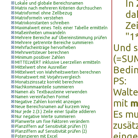
In 
Lokale und globale Bereichsnamen
Matrix nach mehreren Kriterien durchsuchen
da
Matrixformel ohne Zellbezug
Matrixformeln verstehen
Ze
Matrixkonstanten schreiben
Maximalwert eines Teils einer Tabelle ermitteln
Maßeinheiten umwandeln
"1
Mehrere Bereiche auf Übereinstimmung prüfen
Mehrere getrennte Bereiche summieren
Und s
Mehrfacheinträge hervorheben
Mehrwertsteuer berechnen
(=SUM
Minimum positiver Zahlen
MITTELWERT inklusive Leerzellen ermitteln
Bedin
Mittelwert ohne Ausreißer
Mittelwert von Wahrheitswerten berechnen
Monatswert mit Vorjahrsvergleich
PS:
Monatszinssatz korrekt berechnen
Nachkommaanteile summieren
Walte
Namen als Textbausteine verwenden
Namen vereinfachen Formel
mit
m
Negative Zahlen korrekt anzeigen
Neue Bereichsnamen auf kurzem Weg
Es mu
Nur jede 2.(3.) Zeile einer Spalte addieren
Nur negative Werte summieren
Planwerte um fixe Faktoren verändern
zusät
Planziffern auf Sensitivität prüfen (1)
Planziffern auf Sensitivität prüfen (2)
einge
Potenzieren mit Excel