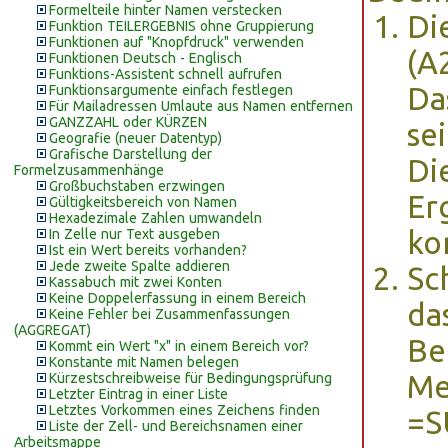
Formelteile hinter Namen verstecken
Di
Funktion TEILERGEBNIS ohne Gruppierung
Funktionen auf "Knopfdruck" verwenden
(A
Funktionen Deutsch - Englisch
Funktions-Assistent schnell aufrufen
Da
Funktionsargumente einfach festlegen
Für Mailadressen Umlaute aus Namen entfernen
GANZZAHL oder KÜRZEN
sei
Geografie (neuer Datentyp)
Grafische Darstellung der
Di
Formelzusammenhänge
Großbuchstaben erzwingen
Er
Gültigkeitsbereich von Namen
Hexadezimale Zahlen umwandeln
ko
In Zelle nur Text ausgeben
Ist ein Wert bereits vorhanden?
Jede zweite Spalte addieren
Sc
Kassabuch mit zwei Konten
Keine Doppelerfassung in einem Bereich
da
Keine Fehler bei Zusammenfassungen
(AGGREGAT)
Be
Kommt ein Wert "x" in einem Bereich vor?
Konstante mit Namen belegen
Me
Kürzestschreibweise für Bedingungsprüfung
Letzter Eintrag in einer Liste
Letztes Vorkommen eines Zeichens finden
=S
Liste der Zell- und Bereichsnamen einer
Arbeitsmappe