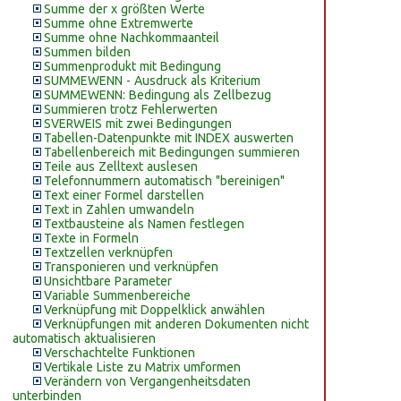
Summe der x größten Werte
Summe ohne Extremwerte
Summe ohne Nachkommaanteil
Summen bilden
Summenprodukt mit Bedingung
SUMMEWENN - Ausdruck als Kriterium
SUMMEWENN: Bedingung als Zellbezug
Summieren trotz Fehlerwerten
SVERWEIS mit zwei Bedingungen
Tabellen-Datenpunkte mit INDEX auswerten
Tabellenbereich mit Bedingungen summieren
Teile aus Zelltext auslesen
Telefonnummern automatisch "bereinigen"
Text einer Formel darstellen
Text in Zahlen umwandeln
Textbausteine als Namen festlegen
Texte in Formeln
Textzellen verknüpfen
Transponieren und verknüpfen
Unsichtbare Parameter
Variable Summenbereiche
Verknüpfung mit Doppelklick anwählen
Verknüpfungen mit anderen Dokumenten nicht
automatisch aktualisieren
Verschachtelte Funktionen
Vertikale Liste zu Matrix umformen
Verändern von Vergangenheitsdaten
unterbinden