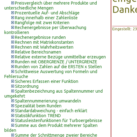
Preisvergleich über mehrere Produkte und
Danke
unterschiedliche Mengen
Prozentuelle Auf- und Abschläge
Rang innerhalb einer Zahlenliste
Rangfolge mit zwei Kriterien
Rechenergebnisse per Überwachung
Eingestellt: 
kontrollieren
Rechenergebnisse runden
Rechnen mit Matrixkonstanten
Rechnen mit Wahrheitswerten
Relative Bereichsnamen
Relative externe Bezüge unmittelbar erzeugen
Runden mit OBERGRENZE / UNTERGRENZE
Runden von Zahlen auf die ERSTEN x Stellen
Schrittweise Auswertung von Formeln und
Fehlersuche
Sicheres Erfassen einer Funktion
Sitzordnung
Spaltenbezeichnung aus Spaltennummer und
umgekehrt
Spaltennummerierung umwandeln
Spezialität beim Runden
Standardabweichung - einfach erklärt
Statistikfunktion TREND
Statusleistenfunktionen für Turboergebnisse
Summe aus dem Produkt mehrerer Spalten
bilden
Summe der Schnittmenge zweier Bereiche