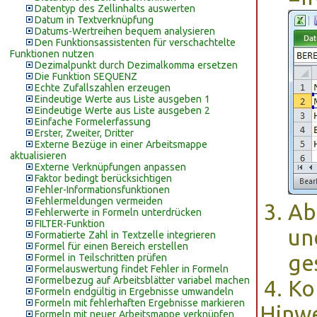
Datentyp des Zellinhalts auswerten
Datum in Textverknüpfung
Datums-Wertreihen bequem analysieren
Den Funktionsassistenten für verschachtelte
Funktionen nutzen
Dezimalpunkt durch Dezimalkomma ersetzen
Die Funktion SEQUENZ
Echte Zufallszahlen erzeugen
Eindeutige Werte aus Liste ausgeben 1
Eindeutige Werte aus Liste ausgeben 2
Einfache Formelerfassung
Erster, Zweiter, Dritter
Externe Bezüge in einer Arbeitsmappe
aktualisieren
Externe Verknüpfungen anpassen
Faktor bedingt berücksichtigen
Fehler-Informationsfunktionen
Fehlermeldungen vermeiden
Ab
Fehlerwerte in Formeln unterdrücken
FILTER-Funktion
un
Formatierte Zahl in Textzelle integrieren
Formel für einen Bereich erstellen
ge
Formel in Teilschritten prüfen
Formelauswertung findet Fehler in Formeln
Formelbezug auf Arbeitsblätter variabel machen
Ko
Formeln endgültig in Ergebnisse umwandeln
Formeln mit fehlerhaften Ergebnisse markieren
Hinwe
Formeln mit neuer Arbeitsmappe verknüpfen