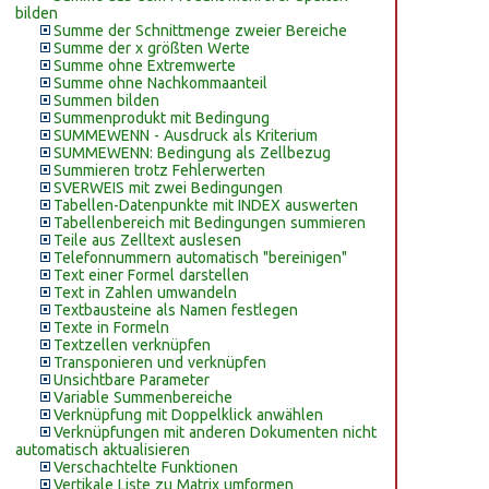
bilden
Summe der Schnittmenge zweier Bereiche
Summe der x größten Werte
Summe ohne Extremwerte
Summe ohne Nachkommaanteil
Summen bilden
Summenprodukt mit Bedingung
SUMMEWENN - Ausdruck als Kriterium
SUMMEWENN: Bedingung als Zellbezug
Summieren trotz Fehlerwerten
SVERWEIS mit zwei Bedingungen
Tabellen-Datenpunkte mit INDEX auswerten
Tabellenbereich mit Bedingungen summieren
Teile aus Zelltext auslesen
Telefonnummern automatisch "bereinigen"
Text einer Formel darstellen
Text in Zahlen umwandeln
Textbausteine als Namen festlegen
Texte in Formeln
Textzellen verknüpfen
Transponieren und verknüpfen
Unsichtbare Parameter
Variable Summenbereiche
Verknüpfung mit Doppelklick anwählen
Verknüpfungen mit anderen Dokumenten nicht
automatisch aktualisieren
Verschachtelte Funktionen
Vertikale Liste zu Matrix umformen