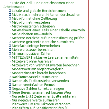
Liste der Zell- und Bereichsnamen einer
Arbeitsmappe
Lokale und globale Bereichsnamen
Matrix nach mehreren Kriterien durchsuchen
Matrixformel ohne Zellbezug
Matrixformeln verstehen
Matrixkonstanten schreiben
Maximalwert eines Teils einer Tabelle ermitteln
Maßeinheiten umwandeln
Mehrere Bereiche auf Übereinstimmung prüfen
Mehrere getrennte Bereiche summieren
Mehrfacheinträge hervorheben
Mehrwertsteuer berechnen
Minimum positiver Zahlen
MITTELWERT inklusive Leerzellen ermitteln
Mittelwert ohne Ausreißer
Mittelwert von Wahrheitswerten berechnen
Monatswert mit Vorjahrsvergleich
Monatszinssatz korrekt berechnen
Nachkommaanteile summieren
Namen als Textbausteine verwenden
Namen vereinfachen Formel
Negative Zahlen korrekt anzeigen
Neue Bereichsnamen auf kurzem Weg
Nur jede 2.(3.) Zeile einer Spalte addieren
Nur negative Werte summieren
Planwerte um fixe Faktoren verändern
Planziffern auf Sensitivität prüfen (1)