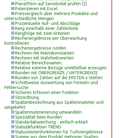
Planziffern auf Sensitivität prüfen (2)
Potenzieren mit Excel
Preisvergleich über mehrere Produkte und
unterschiedliche Mengen
Prozentuelle Auf- und Abschläge
Rang innerhalb einer Zahlenliste
Rangfolge mit zwei Kriterien
Rechenergebnisse per Überwachung
kontrollieren
Rechenergebnisse runden
Rechnen mit Matrixkonstanten
Rechnen mit Wahrheitswerten
Relative Bereichsnamen
Relative externe Bezüge unmittelbar erzeugen
Runden mit OBERGRENZE / UNTERGRENZE
Runden von Zahlen auf die ERSTEN x Stellen
Schrittweise Auswertung von Formeln und
Fehlersuche
Sicheres Erfassen einer Funktion
Sitzordnung
Spaltenbezeichnung aus Spaltennummer und
umgekehrt
Spaltennummerierung umwandeln
Spezialität beim Runden
Standardabweichung - einfach erklärt
Statistikfunktion TREND
Statusleistenfunktionen für Turboergebnisse
Summe aus dem Produkt mehrerer Spalten