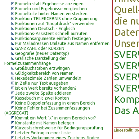
Formeln statt Ergebnisse anzeigen
Quell
Formeln und Ergebnisse vergleichen
Formelteile hinter Namen verstecken
die n
Funktion TEILERGEBNIS ohne Gruppierung
Funktionen auf "Knopfdruck" verwenden
Funktionen Deutsch - Englisch
Daten
Funktions-Assistent schnell aufrufen
Funktionsargumente einfach festlegen
Unser
Für Mailadressen Umlaute aus Namen entfernen
GANZZAHL oder KÜRZEN
SVER
Geografie (neuer Datentyp)
Grafische Darstellung der
SVERW
Formelzusammenhänge
Großbuchstaben erzwingen
Gültigkeitsbereich von Namen
SVERW
Hexadezimale Zahlen umwandeln
In Zelle nur Text ausgeben
SVER
Ist ein Wert bereits vorhanden?
Jede zweite Spalte addieren
Komp
Kassabuch mit zwei Konten
Keine Doppelerfassung in einem Bereich
Das 
Keine Fehler bei Zusammenfassungen
(AGGREGAT)
Kommt ein Wert "x" in einem Bereich vor?
Konstante mit Namen belegen
Kürzestschreibweise für Bedingungsprüfung
Eingestellt: 
Letzter Eintrag in einer Liste
Letztes Vorkommen eines Zeichens finden