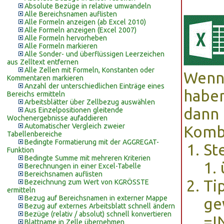
Absolute Bezüge in relative umwandeln
Alle Bereichsnamen auflisten
Alle Formeln anzeigen (ab Excel 2010)
Alle Formeln anzeigen (Excel 2007)
Alle Formeln hervorheben
Alle Formeln markieren
Alle Sonder- und überflüssigen Leerzeichen
aus Zelltext entfernen
Alle Zellen mit Formeln, Konstanten oder
Wenn 
Kommentaren markieren
Anzahl der unterschiedlichen Einträge eines
haben
Bereichs ermitteln
Arbeitsblätter über Zellbezug auswählen
dann 
Aus Einzelpositionen gleitende
Wochenergebnisse aufaddieren
Automatischer Vergleich zweier
Komb
Tabellenbereiche
Bedingte Formatierung mit der AGGREGAT-
St
Funktion
Bedingte Summe mit mehreren Kriterien
1.
Berechnungen in einer Excel-Tabelle
Bereichsnamen auflisten
Ti
Bezeichnung zum Wert von KGRÖSSTE
ermitteln
Bezug auf Bereichsnamen in externer Mappe
ge
Bezug auf externes Arbeitsblatt schnell ändern
Bezüge (relativ / absolut) schnell konvertieren
=I
Blattname in Zelle übernehmen