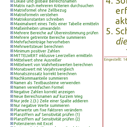
So
Lokale und globale Bereichsnamen
Matrix nach mehreren Kriterien durchsuchen
er
Matrixformel ohne Zellbezug
Matrixformeln verstehen
ak
Matrixkonstanten schreiben
Maximalwert eines Teils einer Tabelle ermitteln
Maßeinheiten umwandeln
Sc
Mehrere Bereiche auf Übereinstimmung prüfen
Mehrere getrennte Bereiche summieren
di
Mehrfacheinträge hervorheben
Mehrwertsteuer berechnen
Minimum positiver Zahlen
MITTELWERT inklusive Leerzellen ermitteln
Eingestellt: 
Mittelwert ohne Ausreißer
Mittelwert von Wahrheitswerten berechnen
Monatswert mit Vorjahrsvergleich
Monatszinssatz korrekt berechnen
Nachkommaanteile summieren
Namen als Textbausteine verwenden
Namen vereinfachen Formel
Negative Zahlen korrekt anzeigen
Neue Bereichsnamen auf kurzem Weg
Nur jede 2.(3.) Zeile einer Spalte addieren
Nur negative Werte summieren
Planwerte um fixe Faktoren verändern
Planziffern auf Sensitivität prüfen (1)
Planziffern auf Sensitivität prüfen (2)
Potenzieren mit Excel