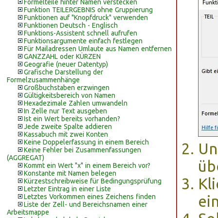
Formelteile hinter Namen verstecken
Funktion TEILERGEBNIS ohne Gruppierung
Funktionen auf "Knopfdruck" verwenden
Funktionen Deutsch - Englisch
Funktions-Assistent schnell aufrufen
Funktionsargumente einfach festlegen
Für Mailadressen Umlaute aus Namen entfernen
GANZZAHL oder KÜRZEN
Geografie (neuer Datentyp)
Grafische Darstellung der
Formelzusammenhänge
Großbuchstaben erzwingen
Gültigkeitsbereich von Namen
Hexadezimale Zahlen umwandeln
In Zelle nur Text ausgeben
Ist ein Wert bereits vorhanden?
Jede zweite Spalte addieren
Kassabuch mit zwei Konten
Keine Doppelerfassung in einem Bereich
Un
Keine Fehler bei Zusammenfassungen
(AGGREGAT)
üb
Kommt ein Wert "x" in einem Bereich vor?
Konstante mit Namen belegen
Kl
Kürzestschreibweise für Bedingungsprüfung
Letzter Eintrag in einer Liste
Letztes Vorkommen eines Zeichens finden
ei
Liste der Zell- und Bereichsnamen einer
Arbeitsmappe