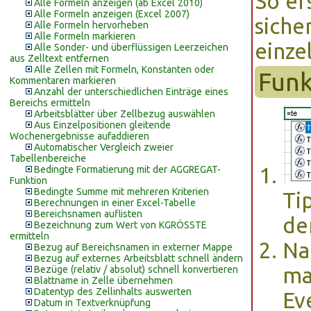
So er
Alle Formeln anzeigen (ab Excel 2010)
Alle Formeln anzeigen (Excel 2007)
siche
Alle Formeln hervorheben
Alle Formeln markieren
einze
Alle Sonder- und überflüssigen Leerzeichen
aus Zelltext entfernen
Alle Zellen mit Formeln, Konstanten oder
Funk
Kommentaren markieren
Anzahl der unterschiedlichen Einträge eines
Bereichs ermitteln
Arbeitsblätter über Zellbezug auswählen
Aus Einzelpositionen gleitende
Wochenergebnisse aufaddieren
Automatischer Vergleich zweier
Tabellenbereiche
Bedingte Formatierung mit der AGGREGAT-
Funktion
Bedingte Summe mit mehreren Kriterien
Ti
Berechnungen in einer Excel-Tabelle
Bereichsnamen auflisten
de
Bezeichnung zum Wert von KGRÖSSTE
ermitteln
Na
Bezug auf Bereichsnamen in externer Mappe
Bezug auf externes Arbeitsblatt schnell ändern
ma
Bezüge (relativ / absolut) schnell konvertieren
Blattname in Zelle übernehmen
Datentyp des Zellinhalts auswerten
Ev
Datum in Textverknüpfung