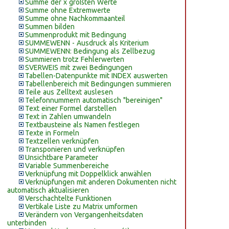
Summe der x größten Werte
Summe ohne Extremwerte
Summe ohne Nachkommaanteil
Summen bilden
Summenprodukt mit Bedingung
SUMMEWENN - Ausdruck als Kriterium
SUMMEWENN: Bedingung als Zellbezug
Summieren trotz Fehlerwerten
SVERWEIS mit zwei Bedingungen
Tabellen-Datenpunkte mit INDEX auswerten
Tabellenbereich mit Bedingungen summieren
Teile aus Zelltext auslesen
Telefonnummern automatisch "bereinigen"
Text einer Formel darstellen
Text in Zahlen umwandeln
Textbausteine als Namen festlegen
Texte in Formeln
Textzellen verknüpfen
Transponieren und verknüpfen
Unsichtbare Parameter
Variable Summenbereiche
Verknüpfung mit Doppelklick anwählen
Verknüpfungen mit anderen Dokumenten nicht
automatisch aktualisieren
Verschachtelte Funktionen
Vertikale Liste zu Matrix umformen
Verändern von Vergangenheitsdaten
unterbinden