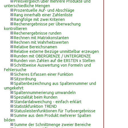
Preisvergleich über mehrere Produkte und
unterschiedliche Mengen
Prozentuelle Auf- und Abschläge
Rang innerhalb einer Zahlenliste
Rangfolge mit zwei Kriterien
Rechenergebnisse per Überwachung
kontrollieren
Rechenergebnisse runden
Rechnen mit Matrixkonstanten
Rechnen mit Wahrheitswerten
Relative Bereichsnamen
Relative externe Bezüge unmittelbar erzeugen
Runden mit OBERGRENZE / UNTERGRENZE
Runden von Zahlen auf die ERSTEN x Stellen
Schrittweise Auswertung von Formeln und
Fehlersuche
Sicheres Erfassen einer Funktion
Sitzordnung
Spaltenbezeichnung aus Spaltennummer und
umgekehrt
Spaltennummerierung umwandeln
Spezialität beim Runden
Standardabweichung - einfach erklärt
Statistikfunktion TREND
Statusleistenfunktionen für Turboergebnisse
Summe aus dem Produkt mehrerer Spalten
bilden
Summe der Schnittmenge zweier Bereiche