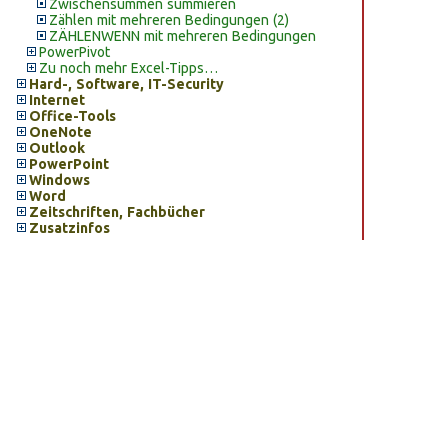
Zwischensummen summieren
Zählen mit mehreren Bedingungen (2)
ZÄHLENWENN mit mehreren Bedingungen
PowerPivot
Zu noch mehr Excel-Tipps…
Hard-, Software, IT-Security
Internet
Office-Tools
OneNote
Outlook
PowerPoint
Windows
Word
Zeitschriften, Fachbücher
Zusatzinfos