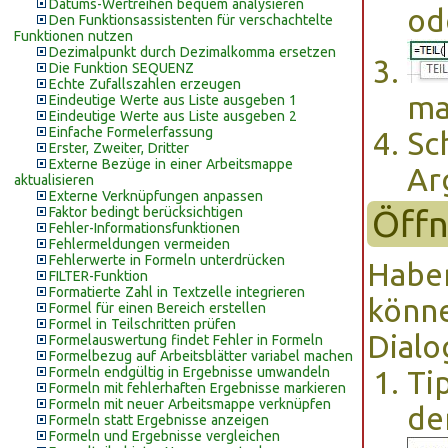
Datums-Wertreihen bequem analysieren
od
Den Funktionsassistenten für verschachtelte
Funktionen nutzen
Dezimalpunkt durch Dezimalkomma ersetzen
Die Funktion SEQUENZ
Echte Zufallszahlen erzeugen
ma
Eindeutige Werte aus Liste ausgeben 1
Eindeutige Werte aus Liste ausgeben 2
Einfache Formelerfassung
Sc
Erster, Zweiter, Dritter
Externe Bezüge in einer Arbeitsmappe
Ar
aktualisieren
Externe Verknüpfungen anpassen
Öffn
Faktor bedingt berücksichtigen
Fehler-Informationsfunktionen
Fehlermeldungen vermeiden
Fehlerwerte in Formeln unterdrücken
Haben
FILTER-Funktion
Formatierte Zahl in Textzelle integrieren
könne
Formel für einen Bereich erstellen
Formel in Teilschritten prüfen
Dialo
Formelauswertung findet Fehler in Formeln
Formelbezug auf Arbeitsblätter variabel machen
Formeln endgültig in Ergebnisse umwandeln
Ti
Formeln mit fehlerhaften Ergebnisse markieren
Formeln mit neuer Arbeitsmappe verknüpfen
de
Formeln statt Ergebnisse anzeigen
Formeln und Ergebnisse vergleichen