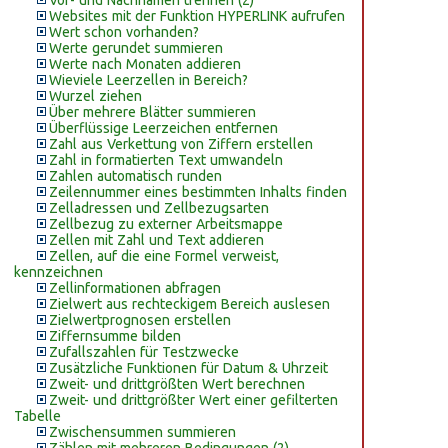
Vor- und Nachnamen trennen (2)
Websites mit der Funktion HYPERLINK aufrufen
Wert schon vorhanden?
Werte gerundet summieren
Werte nach Monaten addieren
Wieviele Leerzellen in Bereich?
Wurzel ziehen
Über mehrere Blätter summieren
Überflüssige Leerzeichen entfernen
Zahl aus Verkettung von Ziffern erstellen
Zahl in formatierten Text umwandeln
Zahlen automatisch runden
Zeilennummer eines bestimmten Inhalts finden
Zelladressen und Zellbezugsarten
Zellbezug zu externer Arbeitsmappe
Zellen mit Zahl und Text addieren
Zellen, auf die eine Formel verweist,
kennzeichnen
Zellinformationen abfragen
Zielwert aus rechteckigem Bereich auslesen
Zielwertprognosen erstellen
Ziffernsumme bilden
Zufallszahlen für Testzwecke
Zusätzliche Funktionen für Datum & Uhrzeit
Zweit- und drittgrößten Wert berechnen
Zweit- und drittgrößter Wert einer gefilterten
Tabelle
Zwischensummen summieren