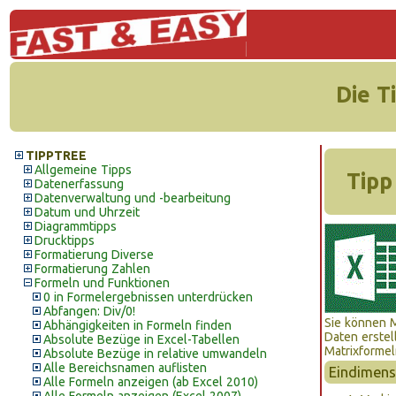
Die T
TIPPTREE
Allgemeine Tipps
Tipp
Datenerfassung
Datenverwaltung und -bearbeitung
Datum und Uhrzeit
Diagrammtipps
Drucktipps
Formatierung Diverse
Formatierung Zahlen
Formeln und Funktionen
0 in Formelergebnissen unterdrücken
Abfangen: Div/0!
Sie können M
Abhängigkeiten in Formeln finden
Daten erstell
Absolute Bezüge in Excel-Tabellen
Matrixformeln
Absolute Bezüge in relative umwandeln
Alle Bereichsnamen auflisten
Eindimens
Alle Formeln anzeigen (ab Excel 2010)