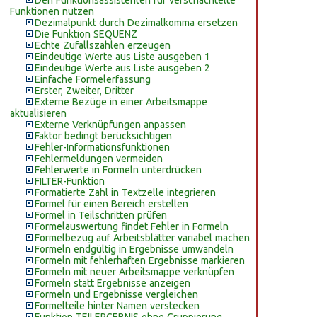
Den Funktionsassistenten für verschachtelte
Funktionen nutzen
Dezimalpunkt durch Dezimalkomma ersetzen
Die Funktion SEQUENZ
Echte Zufallszahlen erzeugen
Eindeutige Werte aus Liste ausgeben 1
Eindeutige Werte aus Liste ausgeben 2
Einfache Formelerfassung
Erster, Zweiter, Dritter
Externe Bezüge in einer Arbeitsmappe
aktualisieren
Externe Verknüpfungen anpassen
Faktor bedingt berücksichtigen
Fehler-Informationsfunktionen
Fehlermeldungen vermeiden
Fehlerwerte in Formeln unterdrücken
FILTER-Funktion
Formatierte Zahl in Textzelle integrieren
Formel für einen Bereich erstellen
Formel in Teilschritten prüfen
Formelauswertung findet Fehler in Formeln
Formelbezug auf Arbeitsblätter variabel machen
Formeln endgültig in Ergebnisse umwandeln
Formeln mit fehlerhaften Ergebnisse markieren
Formeln mit neuer Arbeitsmappe verknüpfen
Formeln statt Ergebnisse anzeigen
Formeln und Ergebnisse vergleichen
Formelteile hinter Namen verstecken