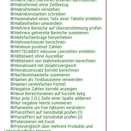
Matrix nach mehreren Kriterien durchsuchen
Matrixformel ohne Zellbezug
Matrixformeln verstehen
Matrixkonstanten schreiben
Maximalwert eines Teils einer Tabelle ermitteln
Maßeinheiten umwandeln
Mehrere Bereiche auf Übereinstimmung prüfen
Mehrere getrennte Bereiche summieren
Mehrfacheinträge hervorheben
Mehrwertsteuer berechnen
Minimum positiver Zahlen
MITTELWERT inklusive Leerzellen ermitteln
Mittelwert ohne Ausreißer
Mittelwert von Wahrheitswerten berechnen
Monatswert mit Vorjahrsvergleich
Monatszinssatz korrekt berechnen
Nachkommaanteile summieren
Namen als Textbausteine verwenden
Namen vereinfachen Formel
Negative Zahlen korrekt anzeigen
Neue Bereichsnamen auf kurzem Weg
Nur jede 2.(3.) Zeile einer Spalte addieren
Nur negative Werte summieren
Planwerte um fixe Faktoren verändern
Planziffern auf Sensitivität prüfen (1)
Planziffern auf Sensitivität prüfen (2)
Potenzieren mit Excel
Preisvergleich über mehrere Produkte und