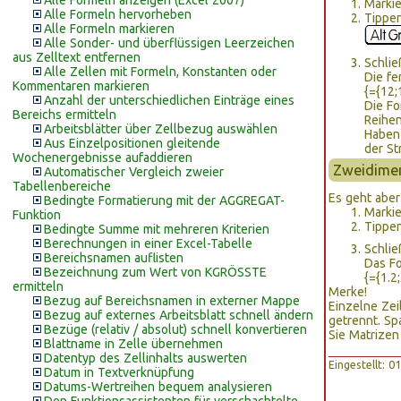
Alle Formeln anzeigen (Excel 2007)
Markie
Alle Formeln hervorheben
Tippen
Alle Formeln markieren
Alle Sonder- und überflüssigen Leerzeichen
aus Zelltext entfernen
Schlie
Alle Zellen mit Formeln, Konstanten oder
Die fe
Kommentaren markieren
{={12;
Anzahl der unterschiedlichen Einträge eines
Die Fo
Bereichs ermitteln
Reihen
Arbeitsblätter über Zellbezug auswählen
Haben 
Aus Einzelpositionen gleitende
der St
Wochenergebnisse aufaddieren
Zweidimen
Automatischer Vergleich zweier
Tabellenbereiche
Es geht aber
Bedingte Formatierung mit der AGGREGAT-
Markie
Funktion
Tippen
Bedingte Summe mit mehreren Kriterien
Berechnungen in einer Excel-Tabelle
Schlie
Bereichsnamen auflisten
Das Fo
Bezeichnung zum Wert von KGRÖSSTE
{={1.2;
ermitteln
Merke!
Bezug auf Bereichsnamen in externer Mappe
Einzelne Zei
Bezug auf externes Arbeitsblatt schnell ändern
getrennt. Sp
Bezüge (relativ / absolut) schnell konvertieren
Sie Matrizen
Blattname in Zelle übernehmen
Datentyp des Zellinhalts auswerten
Eingestellt: 
Datum in Textverknüpfung
Datums-Wertreihen bequem analysieren