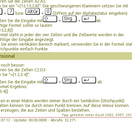
ren Sie die Zellen A2:A5.
 Sie ein "={12;15;2;8}". Die geschwungenen Klammern setzen Sie mit
+
bzw.
+
(Ziffern auf der Alphatastatur eingeben).
ßen Sie die Eingabe mit
+
+
ab.
rtige Formel sollte so lauten:
15;2;8}}
rmel steht in jeder der vier Zellen und die Zellwerte werden in der
folge der Eingabe angezeigt.
Sie einen vertikalen Bereich markiert, verwenden Sie in der Formel sta
richpunkte einfach Punkte.
sional
 noch besser:
ren Sie die Zellen C2:D3.
 Sie "={1.2;3.4}".
ßen Sie die Eingabe mit
+
+
ab.
rmel-Ergebnis:
3.4}}
len in einer Matrix werden immer durch ein Semikolon (Strichpunkt)
alten können Sie durch einen Punkt trennen. Auf diese Weise können
 erzeugen, die aus Zeilen und Spalten bestehen.
Tipp getestet unter Excel 2003, 2007, 20
01.07.12 - Update: 00.00.0000 - Abrufe: 32.271