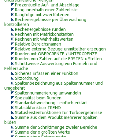
unterschiedliche Mengen
Prozentuelle Auf- und Abschläge
Rang innerhalb einer Zahlenliste
Rangfolge mit zwei Kriterien
Rechenergebnisse per Überwachung
kontrollieren
Rechenergebnisse runden
Rechnen mit Matrixkonstanten
Rechnen mit Wahrheitswerten
Relative Bereichsnamen
Relative externe Bezüge unmittelbar erzeugen
Runden mit OBERGRENZE / UNTERGRENZE
Runden von Zahlen auf die ERSTEN x Stellen
Schrittweise Auswertung von Formeln und
Fehlersuche
Sicheres Erfassen einer Funktion
Sitzordnung
Spaltenbezeichnung aus Spaltennummer und
umgekehrt
Spaltennummerierung umwandeln
Spezialität beim Runden
Standardabweichung - einfach erklärt
Statistikfunktion TREND
Statusleistenfunktionen für Turboergebnisse
Summe aus dem Produkt mehrerer Spalten
bilden
Summe der Schnittmenge zweier Bereiche
Summe der x größten Werte