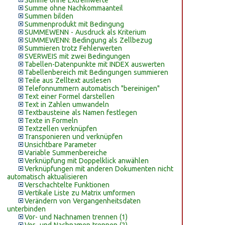
Summe ohne Extremwerte
Summe ohne Nachkommaanteil
Summen bilden
Summenprodukt mit Bedingung
SUMMEWENN - Ausdruck als Kriterium
SUMMEWENN: Bedingung als Zellbezug
Summieren trotz Fehlerwerten
SVERWEIS mit zwei Bedingungen
Tabellen-Datenpunkte mit INDEX auswerten
Tabellenbereich mit Bedingungen summieren
Teile aus Zelltext auslesen
Telefonnummern automatisch "bereinigen"
Text einer Formel darstellen
Text in Zahlen umwandeln
Textbausteine als Namen festlegen
Texte in Formeln
Textzellen verknüpfen
Transponieren und verknüpfen
Unsichtbare Parameter
Variable Summenbereiche
Verknüpfung mit Doppelklick anwählen
Verknüpfungen mit anderen Dokumenten nicht
automatisch aktualisieren
Verschachtelte Funktionen
Vertikale Liste zu Matrix umformen
Verändern von Vergangenheitsdaten
unterbinden
Vor- und Nachnamen trennen (1)