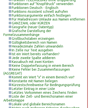
Funktion TEILERGEBNIS ohne Gruppierung
Funktionen auf "Knopfdruck" verwenden
Funktionen Deutsch - Englisch
Funktions-Assistent schnell aufrufen
Funktionsargumente einfach festlegen
Für Mailadressen Umlaute aus Namen entfernen
GANZZAHL oder KÜRZEN
Geografie (neuer Datentyp)
Grafische Darstellung der
Formelzusammenhänge
Großbuchstaben erzwingen
Gültigkeitsbereich von Namen
Hexadezimale Zahlen umwandeln
In Zelle nur Text ausgeben
Ist ein Wert bereits vorhanden?
Jede zweite Spalte addieren
Kassabuch mit zwei Konten
Keine Doppelerfassung in einem Bereich
Keine Fehler bei Zusammenfassungen
(AGGREGAT)
Kommt ein Wert "x" in einem Bereich vor?
Konstante mit Namen belegen
Kürzestschreibweise für Bedingungsprüfung
Letzter Eintrag in einer Liste
Letztes Vorkommen eines Zeichens finden
Liste der Zell- und Bereichsnamen einer
Arbeitsmappe
Lokale und globale Bereichsnamen