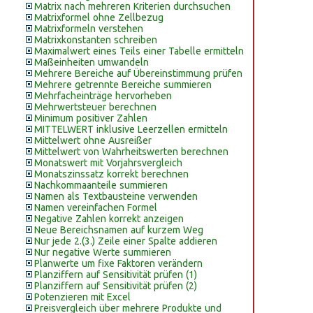
Matrix nach mehreren Kriterien durchsuchen
Matrixformel ohne Zellbezug
Matrixformeln verstehen
Matrixkonstanten schreiben
Maximalwert eines Teils einer Tabelle ermitteln
Maßeinheiten umwandeln
Mehrere Bereiche auf Übereinstimmung prüfen
Mehrere getrennte Bereiche summieren
Mehrfacheinträge hervorheben
Mehrwertsteuer berechnen
Minimum positiver Zahlen
MITTELWERT inklusive Leerzellen ermitteln
Mittelwert ohne Ausreißer
Mittelwert von Wahrheitswerten berechnen
Monatswert mit Vorjahrsvergleich
Monatszinssatz korrekt berechnen
Nachkommaanteile summieren
Namen als Textbausteine verwenden
Namen vereinfachen Formel
Negative Zahlen korrekt anzeigen
Neue Bereichsnamen auf kurzem Weg
Nur jede 2.(3.) Zeile einer Spalte addieren
Nur negative Werte summieren
Planwerte um fixe Faktoren verändern
Planziffern auf Sensitivität prüfen (1)
Planziffern auf Sensitivität prüfen (2)
Potenzieren mit Excel
Preisvergleich über mehrere Produkte und