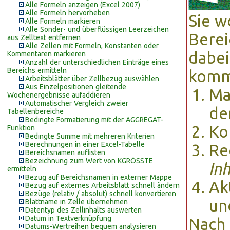
Alle Formeln anzeigen (Excel 2007)
Alle Formeln hervorheben
Sie w
Alle Formeln markieren
Alle Sonder- und überflüssigen Leerzeichen
Berei
aus Zelltext entfernen
Alle Zellen mit Formeln, Konstanten oder
dabei
Kommentaren markieren
Anzahl der unterschiedlichen Einträge eines
Bereichs ermitteln
komme
Arbeitsblätter über Zellbezug auswählen
Aus Einzelpositionen gleitende
Ma
Wochenergebnisse aufaddieren
Automatischer Vergleich zweier
de
Tabellenbereiche
Bedingte Formatierung mit der AGGREGAT-
Ko
Funktion
Bedingte Summe mit mehreren Kriterien
Berechnungen in einer Excel-Tabelle
Re
Bereichsnamen auflisten
Bezeichnung zum Wert von KGRÖSSTE
In
ermitteln
Bezug auf Bereichsnamen in externer Mappe
Ak
Bezug auf externes Arbeitsblatt schnell ändern
Bezüge (relativ / absolut) schnell konvertieren
u
Blattname in Zelle übernehmen
Datentyp des Zellinhalts auswerten
Datum in Textverknüpfung
Nach 
Datums-Wertreihen bequem analysieren