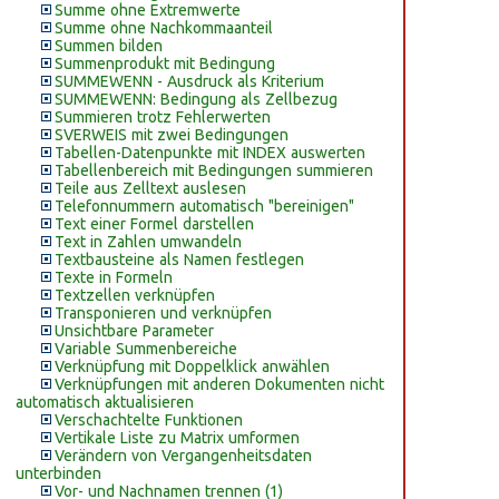
Summe ohne Extremwerte
Summe ohne Nachkommaanteil
Summen bilden
Summenprodukt mit Bedingung
SUMMEWENN - Ausdruck als Kriterium
SUMMEWENN: Bedingung als Zellbezug
Summieren trotz Fehlerwerten
SVERWEIS mit zwei Bedingungen
Tabellen-Datenpunkte mit INDEX auswerten
Tabellenbereich mit Bedingungen summieren
Teile aus Zelltext auslesen
Telefonnummern automatisch "bereinigen"
Text einer Formel darstellen
Text in Zahlen umwandeln
Textbausteine als Namen festlegen
Texte in Formeln
Textzellen verknüpfen
Transponieren und verknüpfen
Unsichtbare Parameter
Variable Summenbereiche
Verknüpfung mit Doppelklick anwählen
Verknüpfungen mit anderen Dokumenten nicht
automatisch aktualisieren
Verschachtelte Funktionen
Vertikale Liste zu Matrix umformen
Verändern von Vergangenheitsdaten
unterbinden
Vor- und Nachnamen trennen (1)