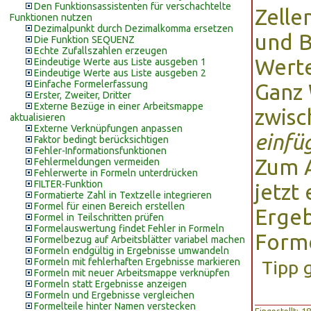
Den Funktionsassistenten für verschachtelte
Zelle
Funktionen nutzen
Dezimalpunkt durch Dezimalkomma ersetzen
und B
Die Funktion SEQUENZ
Echte Zufallszahlen erzeugen
Wert
Eindeutige Werte aus Liste ausgeben 1
Eindeutige Werte aus Liste ausgeben 2
Einfache Formelerfassung
Ganz 
Erster, Zweiter, Dritter
Externe Bezüge in einer Arbeitsmappe
zwis
aktualisieren
Externe Verknüpfungen anpassen
einfü
Faktor bedingt berücksichtigen
Fehler-Informationsfunktionen
Zum A
Fehlermeldungen vermeiden
Fehlerwerte in Formeln unterdrücken
FILTER-Funktion
jetzt
Formatierte Zahl in Textzelle integrieren
Formel für einen Bereich erstellen
Ergeb
Formel in Teilschritten prüfen
Formelauswertung findet Fehler in Formeln
Forme
Formelbezug auf Arbeitsblätter variabel machen
Formeln endgültig in Ergebnisse umwandeln
Formeln mit fehlerhaften Ergebnisse markieren
Tipp 
Formeln mit neuer Arbeitsmappe verknüpfen
Formeln statt Ergebnisse anzeigen
Formeln und Ergebnisse vergleichen
Formelteile hinter Namen verstecken