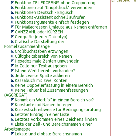
Eingestellt: 
Funktion TEILERGEBNIS ohne Gruppierung
Funktionen auf "Knopfdruck" verwenden
Funktionen Deutsch - Englisch
Funktions-Assistent schnell aufrufen
Funktionsargumente einfach festlegen
Für Mailadressen Umlaute aus Namen entfernen
GANZZAHL oder KÜRZEN
Geografie (neuer Datentyp)
Grafische Darstellung der
Formelzusammenhänge
Großbuchstaben erzwingen
Gültigkeitsbereich von Namen
Hexadezimale Zahlen umwandeln
In Zelle nur Text ausgeben
Ist ein Wert bereits vorhanden?
Jede zweite Spalte addieren
Kassabuch mit zwei Konten
Keine Doppelerfassung in einem Bereich
Keine Fehler bei Zusammenfassungen
(AGGREGAT)
Kommt ein Wert "x" in einem Bereich vor?
Konstante mit Namen belegen
Kürzestschreibweise für Bedingungsprüfung
Letzter Eintrag in einer Liste
Letztes Vorkommen eines Zeichens finden
Liste der Zell- und Bereichsnamen einer
Arbeitsmappe
Lokale und globale Bereichsnamen