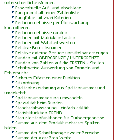
unterschiedliche Mengen
Prozentuelle Auf- und Abschläge
Rang innerhalb einer Zahlenliste
Rangfolge mit zwei Kriterien
Rechenergebnisse per Überwachung
kontrollieren
Rechenergebnisse runden
Rechnen mit Matrixkonstanten
Rechnen mit Wahrheitswerten
Relative Bereichsnamen
Relative externe Bezüge unmittelbar erzeugen
Runden mit OBERGRENZE / UNTERGRENZE
Runden von Zahlen auf die ERSTEN x Stellen
Schrittweise Auswertung von Formeln und
Fehlersuche
Sicheres Erfassen einer Funktion
Sitzordnung
Spaltenbezeichnung aus Spaltennummer und
umgekehrt
Spaltennummerierung umwandeln
Spezialität beim Runden
Standardabweichung - einfach erklärt
Statistikfunktion TREND
Statusleistenfunktionen für Turboergebnisse
Summe aus dem Produkt mehrerer Spalten
bilden
Summe der Schnittmenge zweier Bereiche
Summe der x größten Werte