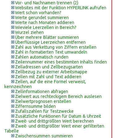
Vor- und Nachnamen trennen (2)
Websites mit der Funktion HYPERLINK aufrufen
Wert schon vorhanden?
Werte gerundet summieren
Werte nach Monaten addieren
Wieviele Leerzellen in Bereich?
Wurzel ziehen
Über mehrere Blätter summieren
Überflüssige Leerzeichen entfernen
Zahl aus Verkettung von Ziffern erstellen
Zahl in formatierten Text umwandeln
Zahlen automatisch runden
Zeilennummer eines bestimmten Inhalts finden
Zelladressen und Zellbezugsarten
Zellbezug zu externer Arbeitsmappe
Zellen mit Zahl und Text addieren
Zellen, auf die eine Formel verweist,
kennzeichnen
Zellinformationen abfragen
Zielwert aus rechteckigem Bereich auslesen
Zielwertprognosen erstellen
Ziffernsumme bilden
Zufallszahlen für Testzwecke
Zusätzliche Funktionen für Datum & Uhrzeit
Zweit- und drittgrößten Wert berechnen
Zweit- und drittgrößter Wert einer gefilterten
Tabelle
Zwischensummen summieren