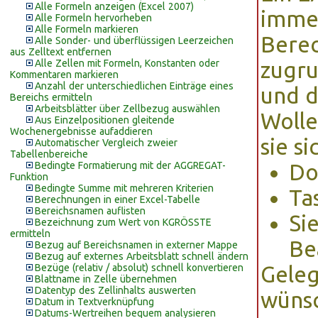
Alle Formeln anzeigen (Excel 2007)
immer
Alle Formeln hervorheben
Alle Formeln markieren
Berec
Alle Sonder- und überflüssigen Leerzeichen
aus Zelltext entfernen
Alle Zellen mit Formeln, Konstanten oder
zugru
Kommentaren markieren
Anzahl der unterschiedlichen Einträge eines
und d
Bereichs ermitteln
Arbeitsblätter über Zellbezug auswählen
Wolle
Aus Einzelpositionen gleitende
Wochenergebnisse aufaddieren
sie s
Automatischer Vergleich zweier
Tabellenbereiche
Bedingte Formatierung mit der AGGREGAT-
Do
Funktion
Bedingte Summe mit mehreren Kriterien
Ta
Berechnungen in einer Excel-Tabelle
Bereichsnamen auflisten
Si
Bezeichnung zum Wert von KGRÖSSTE
ermitteln
Be
Bezug auf Bereichsnamen in externer Mappe
Bezug auf externes Arbeitsblatt schnell ändern
Bezüge (relativ / absolut) schnell konvertieren
Geleg
Blattname in Zelle übernehmen
Datentyp des Zellinhalts auswerten
wünsc
Datum in Textverknüpfung
Datums-Wertreihen bequem analysieren