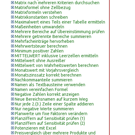
Matrix nach mehreren Kriterien durchsuchen
Matrixformel ohne Zellbezug
Matrixformeln verstehen
Matrixkonstanten schreiben
Maximalwert eines Teils einer Tabelle ermitteln
Maßeinheiten umwandeln
Mehrere Bereiche auf Übereinstimmung prüfen
Mehrere getrennte Bereiche summieren
Mehrfacheinträge hervorheben
Mehrwertsteuer berechnen
Minimum positiver Zahlen
MITTELWERT inklusive Leerzellen ermitteln
Mittelwert ohne Ausreißer
Mittelwert von Wahrheitswerten berechnen
Monatswert mit Vorjahrsvergleich
Monatszinssatz korrekt berechnen
Nachkommaanteile summieren
Namen als Textbausteine verwenden
Namen vereinfachen Formel
Negative Zahlen korrekt anzeigen
Neue Bereichsnamen auf kurzem Weg
Nur jede 2.(3.) Zeile einer Spalte addieren
Nur negative Werte summieren
Planwerte um fixe Faktoren verändern
Planziffern auf Sensitivität prüfen (1)
Planziffern auf Sensitivität prüfen (2)
Potenzieren mit Excel
Preisvergleich über mehrere Produkte und