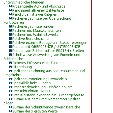
unterschiedliche Mengen
Prozentuelle Auf- und Abschläge
Rang innerhalb einer Zahlenliste
Rangfolge mit zwei Kriterien
Rechenergebnisse per Überwachung
kontrollieren
Rechenergebnisse runden
Rechnen mit Matrixkonstanten
Rechnen mit Wahrheitswerten
Relative Bereichsnamen
Relative externe Bezüge unmittelbar erzeugen
Runden mit OBERGRENZE / UNTERGRENZE
Runden von Zahlen auf die ERSTEN x Stellen
Schrittweise Auswertung von Formeln und
Fehlersuche
Sicheres Erfassen einer Funktion
Sitzordnung
Spaltenbezeichnung aus Spaltennummer und
umgekehrt
Spaltennummerierung umwandeln
Spezialität beim Runden
Standardabweichung - einfach erklärt
Statistikfunktion TREND
Statusleistenfunktionen für Turboergebnisse
Summe aus dem Produkt mehrerer Spalten
bilden
Summe der Schnittmenge zweier Bereiche
Summe der x größten Werte