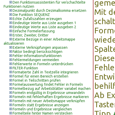
gemei
Den Funktionsassistenten für verschachtelte
Funktionen nutzen
Mit d
Dezimalpunkt durch Dezimalkomma ersetzen
Die Funktion SEQUENZ
Echte Zufallszahlen erzeugen
schal
Eindeutige Werte aus Liste ausgeben 1
Eindeutige Werte aus Liste ausgeben 2
Forme
Einfache Formelerfassung
Erster, Zweiter, Dritter
wiede
Externe Bezüge in einer Arbeitsmappe
aktualisieren
Spalt
Externe Verknüpfungen anpassen
Faktor bedingt berücksichtigen
Fehler-Informationsfunktionen
Diese
Fehlermeldungen vermeiden
Fehlerwerte in Formeln unterdrücken
Fehle
FILTER-Funktion
Formatierte Zahl in Textzelle integrieren
Entwi
Formel für einen Bereich erstellen
Formel in Teilschritten prüfen
behilf
Formelauswertung findet Fehler in Formeln
Formelbezug auf Arbeitsblätter variabel machen
Formeln endgültig in Ergebnisse umwandeln
Ab Ex
Formeln mit fehlerhaften Ergebnisse markieren
Formeln mit neuer Arbeitsmappe verknüpfen
Taste
Formeln statt Ergebnisse anzeigen
Formeln und Ergebnisse vergleichen
Tipp
Formelteile hinter Namen verstecken