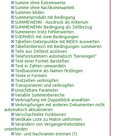
Summe ohne Extremwerte
Summe ohne Nachkommaanteil
Summen bilden
Summenprodukt mit Bedingung
SUMMEWENN - Ausdruck als Kriterium
SUMMEWENN: Bedingung als Zellbezug
Summieren trotz Fehlerwerten
SVERWEIS mit zwei Bedingungen
Tabellen-Datenpunkte mit INDEX auswerten
Tabellenbereich mit Bedingungen summieren
Teile aus Zelltext auslesen
Telefonnummern automatisch "bereinigen"
Text einer Formel darstellen
Text in Zahlen umwandeln
Textbausteine als Namen festlegen
Texte in Formeln
Textzellen verknüpfen
Transponieren und verknüpfen
Unsichtbare Parameter
Variable Summenbereiche
Verknüpfung mit Doppelklick anwählen
Verknüpfungen mit anderen Dokumenten nicht
automatisch aktualisieren
Verschachtelte Funktionen
Vertikale Liste zu Matrix umformen
Verändern von Vergangenheitsdaten
unterbinden
Vor- und Nachnamen trennen (1)