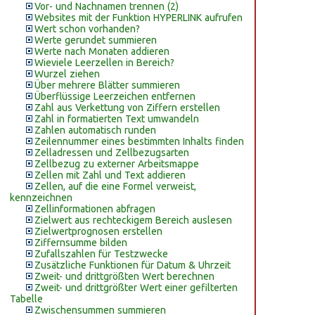
Vor- und Nachnamen trennen (2)
Websites mit der Funktion HYPERLINK aufrufen
Wert schon vorhanden?
Werte gerundet summieren
Werte nach Monaten addieren
Wieviele Leerzellen in Bereich?
Wurzel ziehen
Über mehrere Blätter summieren
Überflüssige Leerzeichen entfernen
Zahl aus Verkettung von Ziffern erstellen
Zahl in formatierten Text umwandeln
Zahlen automatisch runden
Zeilennummer eines bestimmten Inhalts finden
Zelladressen und Zellbezugsarten
Zellbezug zu externer Arbeitsmappe
Zellen mit Zahl und Text addieren
Zellen, auf die eine Formel verweist,
kennzeichnen
Zellinformationen abfragen
Zielwert aus rechteckigem Bereich auslesen
Zielwertprognosen erstellen
Ziffernsumme bilden
Zufallszahlen für Testzwecke
Zusätzliche Funktionen für Datum & Uhrzeit
Zweit- und drittgrößten Wert berechnen
Zweit- und drittgrößter Wert einer gefilterten
Tabelle
Zwischensummen summieren