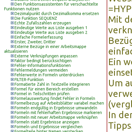
Den Funktionsassistenten für verschachtelte
=HYPE
Funktionen nutzen
Dezimalpunkt durch Dezimalkomma ersetzen
Mit d
Die Funktion SEQUENZ
Echte Zufallszahlen erzeugen
verkn
Eindeutige Werte aus Liste ausgeben 1
Eindeutige Werte aus Liste ausgeben 2
Einfache Formelerfassung
Bezüg
Erster, Zweiter, Dritter
Externe Bezüge in einer Arbeitsmappe
einfa
aktualisieren
Externe Verknüpfungen anpassen
Ein w
Faktor bedingt berücksichtigen
Fehler-Informationsfunktionen
einse
Fehlermeldungen vermeiden
Fehlerwerte in Formeln unterdrücken
FILTER-Funktion
Um au
Formatierte Zahl in Textzelle integrieren
Formel für einen Bereich erstellen
verwe
Formel in Teilschritten prüfen
Formelauswertung findet Fehler in Formeln
(verg
Formelbezug auf Arbeitsblätter variabel machen
Formeln endgültig in Ergebnisse umwandeln
In de
Formeln mit fehlerhaften Ergebnisse markieren
Formeln mit neuer Arbeitsmappe verknüpfen
Formeln statt Ergebnisse anzeigen
Tipps
Formeln und Ergebnisse vergleichen
Formelteile hinter Namen verstecken