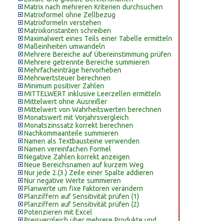
Matrix nach mehreren Kriterien durchsuchen
Matrixformel ohne Zellbezug
Matrixformeln verstehen
Matrixkonstanten schreiben
Maximalwert eines Teils einer Tabelle ermitteln
Maßeinheiten umwandeln
Mehrere Bereiche auf Übereinstimmung prüfen
Mehrere getrennte Bereiche summieren
Mehrfacheinträge hervorheben
Mehrwertsteuer berechnen
Minimum positiver Zahlen
MITTELWERT inklusive Leerzellen ermitteln
Mittelwert ohne Ausreißer
Mittelwert von Wahrheitswerten berechnen
Monatswert mit Vorjahrsvergleich
Monatszinssatz korrekt berechnen
Nachkommaanteile summieren
Namen als Textbausteine verwenden
Namen vereinfachen Formel
Negative Zahlen korrekt anzeigen
Neue Bereichsnamen auf kurzem Weg
Nur jede 2.(3.) Zeile einer Spalte addieren
Nur negative Werte summieren
Planwerte um fixe Faktoren verändern
Planziffern auf Sensitivität prüfen (1)
Planziffern auf Sensitivität prüfen (2)
Potenzieren mit Excel
Preisvergleich über mehrere Produkte und