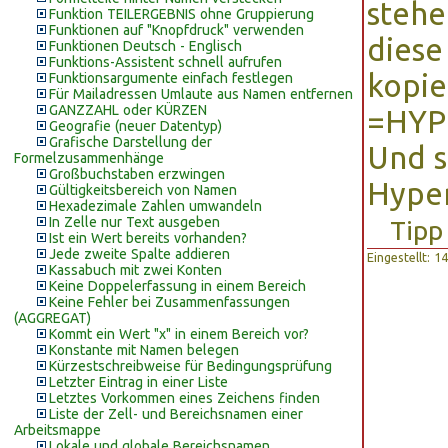
stehe
Funktion TEILERGEBNIS ohne Gruppierung
Funktionen auf "Knopfdruck" verwenden
diese
Funktionen Deutsch - Englisch
Funktions-Assistent schnell aufrufen
kopie
Funktionsargumente einfach festlegen
Für Mailadressen Umlaute aus Namen entfernen
GANZZAHL oder KÜRZEN
=HYPE
Geografie (neuer Datentyp)
Grafische Darstellung der
Und s
Formelzusammenhänge
Großbuchstaben erzwingen
Hyper
Gültigkeitsbereich von Namen
Hexadezimale Zahlen umwandeln
In Zelle nur Text ausgeben
Tipp
Ist ein Wert bereits vorhanden?
Jede zweite Spalte addieren
Eingestellt: 
Kassabuch mit zwei Konten
Keine Doppelerfassung in einem Bereich
Keine Fehler bei Zusammenfassungen
(AGGREGAT)
Kommt ein Wert "x" in einem Bereich vor?
Konstante mit Namen belegen
Kürzestschreibweise für Bedingungsprüfung
Letzter Eintrag in einer Liste
Letztes Vorkommen eines Zeichens finden
Liste der Zell- und Bereichsnamen einer
Arbeitsmappe
Lokale und globale Bereichsnamen