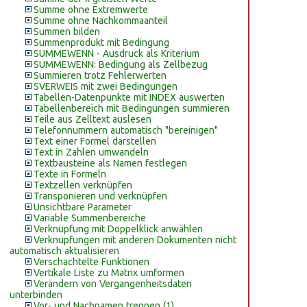
Summe ohne Extremwerte
Summe ohne Nachkommaanteil
Summen bilden
Summenprodukt mit Bedingung
SUMMEWENN - Ausdruck als Kriterium
SUMMEWENN: Bedingung als Zellbezug
Summieren trotz Fehlerwerten
SVERWEIS mit zwei Bedingungen
Tabellen-Datenpunkte mit INDEX auswerten
Tabellenbereich mit Bedingungen summieren
Teile aus Zelltext auslesen
Telefonnummern automatisch "bereinigen"
Text einer Formel darstellen
Text in Zahlen umwandeln
Textbausteine als Namen festlegen
Texte in Formeln
Textzellen verknüpfen
Transponieren und verknüpfen
Unsichtbare Parameter
Variable Summenbereiche
Verknüpfung mit Doppelklick anwählen
Verknüpfungen mit anderen Dokumenten nicht
automatisch aktualisieren
Verschachtelte Funktionen
Vertikale Liste zu Matrix umformen
Verändern von Vergangenheitsdaten
unterbinden
Vor- und Nachnamen trennen (1)