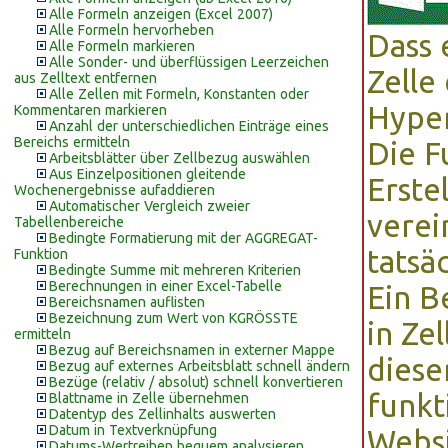
Alle Formeln anzeigen (Excel 2007)
Alle Formeln hervorheben
Dass 
Alle Formeln markieren
Alle Sonder- und überflüssigen Leerzeichen
Zelle
aus Zelltext entfernen
Alle Zellen mit Formeln, Konstanten oder
Hyper
Kommentaren markieren
Anzahl der unterschiedlichen Einträge eines
Bereichs ermitteln
Die F
Arbeitsblätter über Zellbezug auswählen
Aus Einzelpositionen gleitende
Erste
Wochenergebnisse aufaddieren
Automatischer Vergleich zweier
verei
Tabellenbereiche
Bedingte Formatierung mit der AGGREGAT-
tatsä
Funktion
Bedingte Summe mit mehreren Kriterien
Berechnungen in einer Excel-Tabelle
Ein Be
Bereichsnamen auflisten
Bezeichnung zum Wert von KGRÖSSTE
in Ze
ermitteln
Bezug auf Bereichsnamen in externer Mappe
diese
Bezug auf externes Arbeitsblatt schnell ändern
Bezüge (relativ / absolut) schnell konvertieren
funkt
Blattname in Zelle übernehmen
Datentyp des Zellinhalts auswerten
Datum in Textverknüpfung
Websi
Datums-Wertreihen bequem analysieren