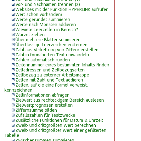
Vor- und Nachnamen trennen (2)
Websites mit der Funktion HYPERLINK aufrufen
Wert schon vorhanden?
Werte gerundet summieren
Werte nach Monaten addieren
Wieviele Leerzellen in Bereich?
Wurzel ziehen
Über mehrere Blätter summieren
Überflüssige Leerzeichen entfernen
Zahl aus Verkettung von Ziffern erstellen
Zahl in formatierten Text umwandeln
Zahlen automatisch runden
Zeilennummer eines bestimmten Inhalts finden
Zelladressen und Zellbezugsarten
Zellbezug zu externer Arbeitsmappe
Zellen mit Zahl und Text addieren
Zellen, auf die eine Formel verweist,
kennzeichnen
Zellinformationen abfragen
Zielwert aus rechteckigem Bereich auslesen
Zielwertprognosen erstellen
Ziffernsumme bilden
Zufallszahlen für Testzwecke
Zusätzliche Funktionen für Datum & Uhrzeit
Zweit- und drittgrößten Wert berechnen
Zweit- und drittgrößter Wert einer gefilterten
Tabelle
Zwischensummen summieren