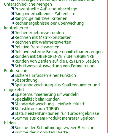
unterschiedliche Mengen
Prozentuelle Auf- und Abschläge
Rang innerhalb einer Zahlenliste
Rangfolge mit zwei Kriterien
Rechenergebnisse per Überwachung
kontrollieren
Rechenergebnisse runden
Rechnen mit Matrixkonstanten
Rechnen mit Wahrheitswerten
Relative Bereichsnamen
Relative externe Bezüge unmittelbar erzeugen
Runden mit OBERGRENZE / UNTERGRENZE
Runden von Zahlen auf die ERSTEN x Stellen
Schrittweise Auswertung von Formeln und
Fehlersuche
Sicheres Erfassen einer Funktion
Sitzordnung
Spaltenbezeichnung aus Spaltennummer und
umgekehrt
Spaltennummerierung umwandeln
Spezialität beim Runden
Standardabweichung - einfach erklärt
Statistikfunktion TREND
Statusleistenfunktionen für Turboergebnisse
Summe aus dem Produkt mehrerer Spalten
bilden
Summe der Schnittmenge zweier Bereiche
Summe der x größten Werte